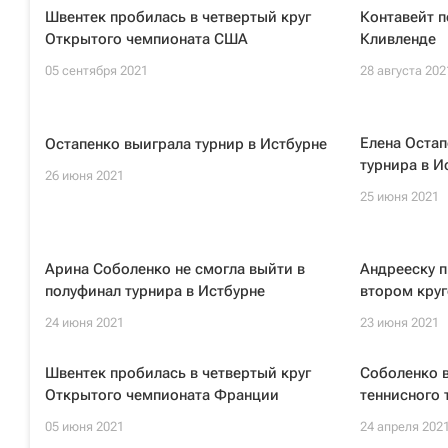
Швентек пробилась в четвертый круг
Контавейт п
Открытого чемпионата США
Кливленде
05 сентября 2021
28 августа 202
Елена Остап
Остапенко выиграла турнир в Истбурне
турнира в И
26 июня 2021
25 июня 2021
Арина Соболенко не смогла выйти в
Андрееску п
полуфинал турнира в Истбурне
втором круг
24 июня 2021
23 июня 2021
Швентек пробилась в четвертый круг
Соболенко 
Открытого чемпионата Франции
теннисного 
05 июня 2021
24 апреля 202