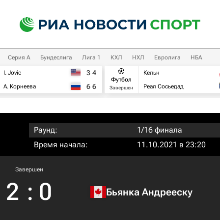
Серия А
Бундеслига
Лига 1
КХЛ
НХЛ
Евролига
НБА
3
4
I. Jovic
Кельн
Футбол
6
6
А. Корнеева
Реал Сосьедад
Завершен
Раунд:
1/16 финала
Время начала:
11.10.2021 в 23:20
Завершен
2
:
0
Бьянка Андрееску