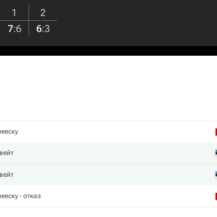
1
2
7
:
6
6
:
3
рееску
вейт
вейт
рееску
- отказ