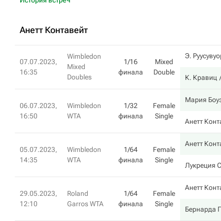
История встреч
Анетт Контавейт
Э. Руусуву
Wimbledon
07.07.2023,
1/16
Mixed
Mixed
16:35
финала
Double
Doubles
К. Кравиц
Мария Боу
06.07.2023,
Wimbledon
1/32
Female
16:50
WTA
финала
Single
Анетт Конт
Анетт Конт
05.07.2023,
Wimbledon
1/64
Female
14:35
WTA
финала
Single
Лукреция 
Анетт Конт
29.05.2023,
Roland
1/64
Female
12:10
Garros WTA
финала
Single
Бернарда 