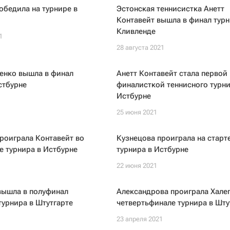
обедила на турнире в
Эстонская теннисистка Анетт
Контавейт вышла в финал турн
Кливленде
1
28 августа 2021
енко вышла в финал
Анетт Контавейт стала первой
стбурне
финалисткой теннисного турни
Истбурне
25 июня 2021
роиграла Контавейт во
Кузнецова проиграла на старт
е турнира в Истбурне
турнира в Истбурне
22 июня 2021
вышла в полуфинал
Александрова проиграла Халеп
турнира в Штутгарте
четвертьфинале турнира в Шту
1
23 апреля 2021