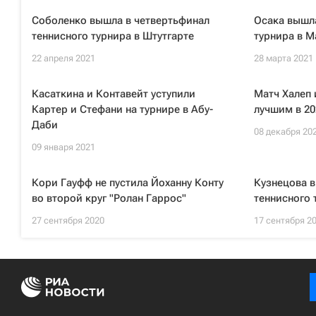
Соболенко вышла в четвертьфинал
Осака вышла
теннисного турнира в Штутгарте
турнира в 
22 апреля 2021
28 марта 2021
Касаткина и Контавейт уступили
Матч Халеп
Картер и Стефани на турнире в Абу-
лучшим в 20
Даби
08 декабря 20
09 января 2021
Кори Гауфф не пустила Йоханну Конту
Кузнецова в
во второй круг "Ролан Гаррос"
теннисного 
27 сентября 2020
17 сентября 2