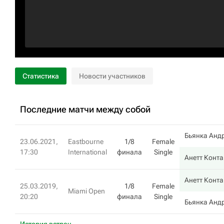
Статистика
Новости участников
Последние матчи между собой
Бьянка Анд
23.06.2021,
Eastbourne
1/8
Female
17:30
International
финала
Single
Анетт Конта
Анетт Конта
25.03.2019,
1/8
Female
Miami Open
20:20
финала
Single
Бьянка Анд