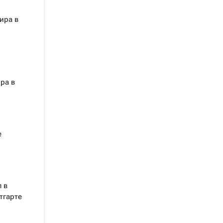
ира в
ра в
е
 в
тгарте