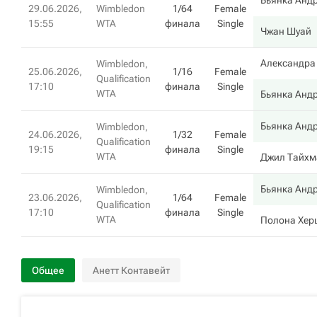
Бьянка Андр
29.06.2026,
Wimbledon
1/64
Female
15:55
WTA
финала
Single
Чжан Шуай
Александра
Wimbledon,
25.06.2026,
1/16
Female
Qualification
17:10
финала
Single
WTA
Бьянка Андр
Бьянка Андр
Wimbledon,
24.06.2026,
1/32
Female
Qualification
19:15
финала
Single
WTA
Джил Тайхм
Бьянка Андр
Wimbledon,
23.06.2026,
1/64
Female
Qualification
17:10
финала
Single
WTA
Полона Хер
Общее
Анетт Контавейт