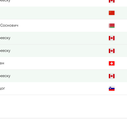
ееску
 Соснович
ееску
ееску
ан
ееску
цог