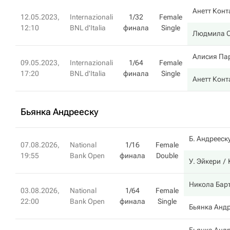
Анетт Конт
12.05.2023,
Internazionali
1/32
Female
12:10
BNL d'Italia
финала
Single
Людмила 
Алисия Па
09.05.2023,
Internazionali
1/64
Female
17:20
BNL d'Italia
финала
Single
Анетт Конт
Бьянка Андрееску
Б. Андрееск
07.08.2026,
National
1/16
Female
19:55
Bank Open
финала
Double
У. Эйкери
Никола Бар
03.08.2026,
National
1/64
Female
22:00
Bank Open
финала
Single
Бьянка Андр