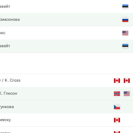
авейт
Самсонова
ркс
авейт
у
K. Cross
К. Глисон
тункова
ееску