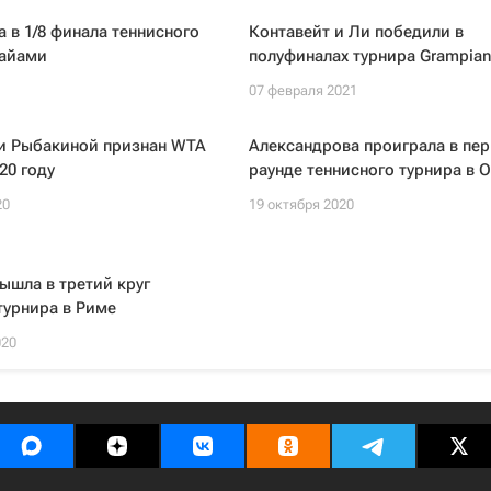
 в 1/8 финала теннисного
Контавейт и Ли победили в
Майами
полуфиналах турнира Grampian
07 февраля 2021
 и Рыбакиной признан WTA
Александрова проиграла в пе
20 году
раунде теннисного турнира в 
20
19 октября 2020
ышла в третий круг
турнира в Риме
020