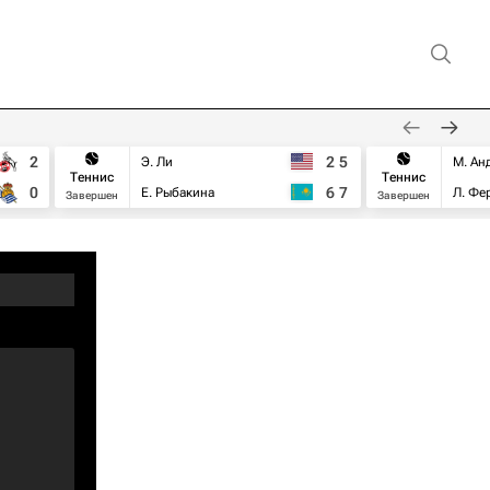
2
2
5
Э. Ли
М. Ан
Теннис
Теннис
0
6
7
Е. Рыбакина
Л. Фе
Завершен
Завершен