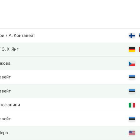
ори
А. Контавейт
З. Х. Янг
зкова
авейт
авейт
Стефанини
авейт
Пера