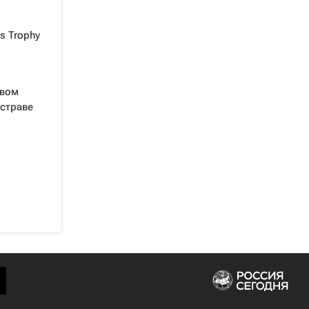
s Trophy
рвом
Остраве