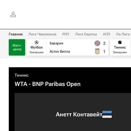
Главное
Лига Чемпионов
РПЛ
Лига Европы
АПЛ
Ла Лига
2
Бавария
Матч-
Футбол
Теннис
центр
1
Астон Вилла
Завершен
Завершен
Теннис
WTA
- BNP Paribas Open
Анетт Контавейт