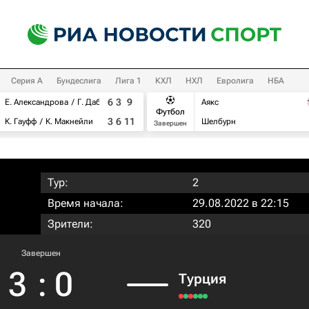
Серия А
Бундеслига
Лига 1
КХЛ
НХЛ
Евролига
НБА
6
3
9
Е. Александрова
Г. Дабровски
Аякс
Футбол
3
6
11
К. Гауфф
К. Макнейли
Шелбурн
Завершен
Тур:
2
Время начала:
29.08.2022 в 22:15
Зрители:
320
Завершен
3
:
0
Турция