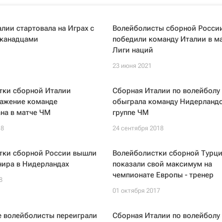
лии стартовала на Играх с
Волейболисты сборной Росси
 канадцами
победили команду Италии в м
Лиги наций
23 июня 2021
тки сборной Италии
Сборная Италии по волейболу
ражение команде
обыграла команду Нидерландо
на в матче ЧМ
группе ЧМ
18
24 сентября 2018
тки сборной России вышли
Волейболистки сборной Турц
нира в Нидерландах
показали свой максимум на
чемпионате Европы - тренер
8
01 октября 2017
е волейболисты переиграли
Сборная Италии по волейболу