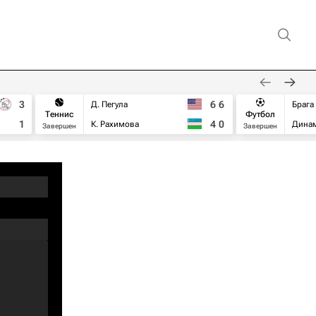
3
6
6
Д. Пегула
Брага
Теннис
Футбол
1
4
0
К. Рахимова
Дина
Завершен
Завершен