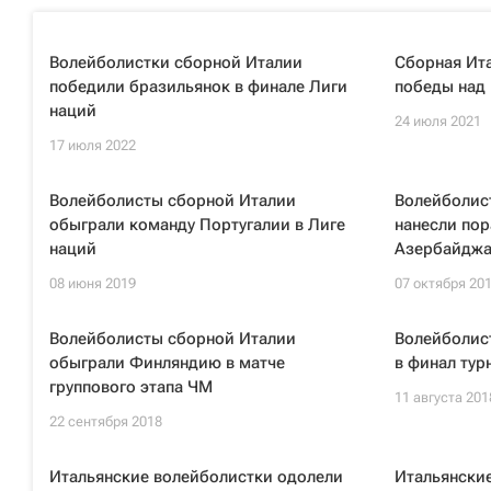
Волейболистки сборной Италии
Сборная Ита
победили бразильянок в финале Лиги
победы над
наций
24 июля 2021
17 июля 2022
Волейболисты сборной Италии
Волейболис
обыграли команду Португалии в Лиге
нанесли по
наций
Азербайджа
08 июня 2019
07 октября 20
Волейболисты сборной Италии
Волейболис
обыграли Финляндию в матче
в финал тур
группового этапа ЧМ
11 августа 201
22 сентября 2018
Итальянские волейболистки одолели
Итальянски