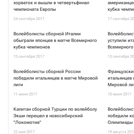
хорваток и вышли в четвертьфинал
американце
чемпионата Европы
кубка чемп
24 сентября 2017
17 сентября 2
Волейболисты сборной Италии
Волейболис
обыграли японцев в матче Всемирного
уступили ит
кубка чемпионов
Всемирного
15 сентября 2017
13 сентября 2
Волейболисты сборной России
Французски
победили итальянцев в матче Мировой
итальянцев 
лиги
Мировой ли
11 июня 2017
10 июня 2017
Капитан сборной Турции по волейболу
Волейболис
Экши перешел в новосибирский
победили к
"Локомотив"
Олимпиады
22 мая 2017
19 августа 201