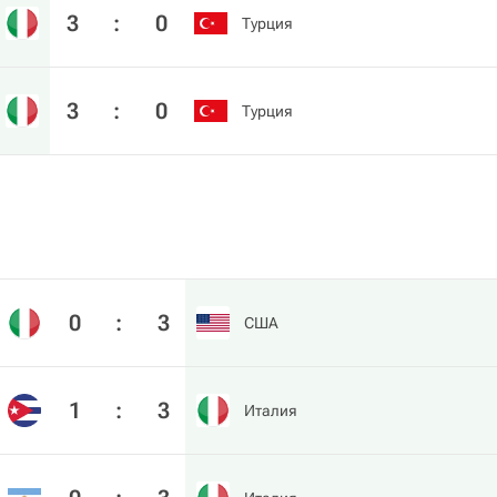
3
:
0
Турция
3
:
0
Турция
0
:
3
США
1
:
3
Италия