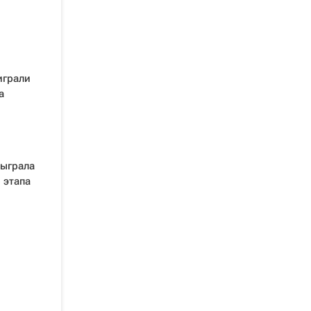
играли
а
быграла
 этапа