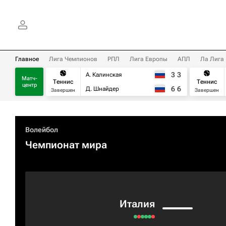
Главное
Лига Чемпионов
РПЛ
Лига Европы
АПЛ
Ла Лига
3
3
А. Калинская
Матч-
Теннис
Теннис
центр
6
6
Д. Шнайдер
Завершен
Завершен
Волейбол
Чемпионат мира
Италия