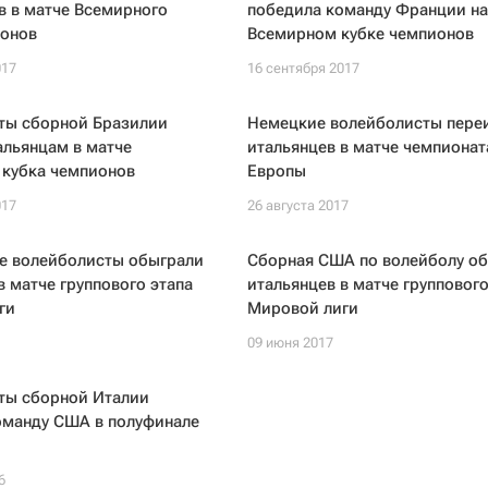
в в матче Всемирного
победила команду Франции на
ионов
Всемирном кубке чемпионов
017
16 сентября 2017
ты сборной Бразилии
Немецкие волейболисты пере
альянцам в матче
итальянцев в матче чемпионат
 кубка чемпионов
Европы
017
26 августа 2017
е волейболисты обыграли
Сборная США по волейболу о
в матче группового этапа
итальянцев в матче группового
ги
Мировой лиги
09 июня 2017
ты сборной Италии
оманду США в полуфинале
6