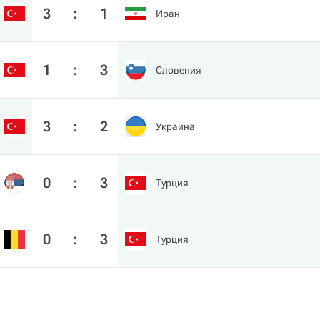
3
:
1
Иран
1
:
3
Словения
3
:
2
Украина
0
:
3
Турция
0
:
3
Турция