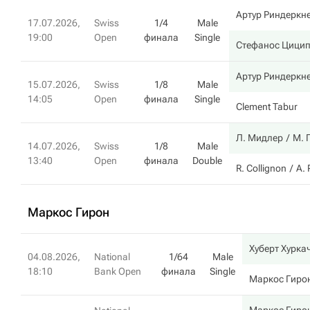
Артур Риндеркн
17.07.2026,
Swiss
1/4
Male
19:00
Open
финала
Single
Стефанос Цици
Артур Риндеркн
15.07.2026,
Swiss
1/8
Male
14:05
Open
финала
Single
Clement Tabur
Л. Мидлер
М. 
14.07.2026,
Swiss
1/8
Male
13:40
Open
финала
Double
R. Collignon
А.
Маркос Гирон
Хуберт Хурка
04.08.2026,
National
1/64
Male
18:10
Bank Open
финала
Single
Маркос Гиро