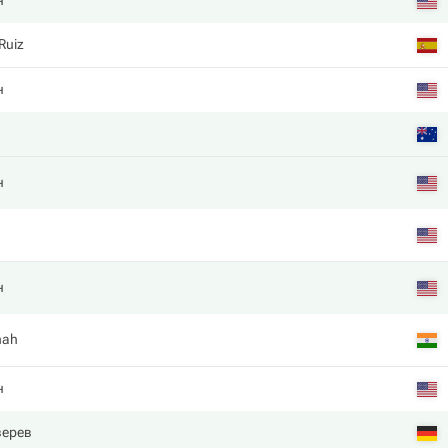
н
Ruiz
н
н
н
hah
н
верев