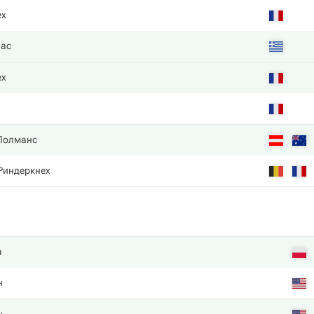
ех
пас
ех
Полманс
 Риндеркнех
ч
н