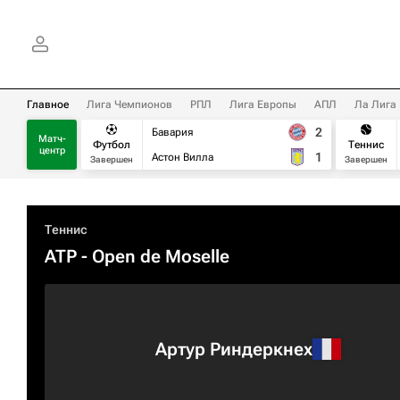
Главное
Лига Чемпионов
РПЛ
Лига Европы
АПЛ
Ла Лига
2
Бавария
Матч-
Футбол
Теннис
центр
1
Астон Вилла
Завершен
Завершен
Теннис
ATP
- Open de Moselle
Артур Риндеркнех