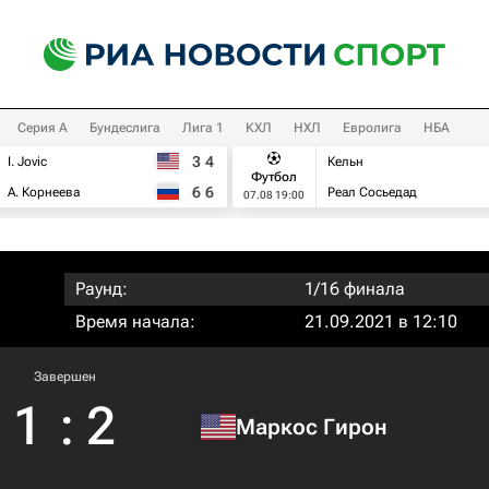
Серия А
Бундеслига
Лига 1
КХЛ
НХЛ
Евролига
НБА
3
4
I. Jovic
Кельн
Футбол
6
6
А. Корнеева
Реал Сосьедад
07.08 19:00
Раунд:
1/16 финала
Время начала:
21.09.2021 в 12:10
Завершен
1
:
2
Маркос Гирон