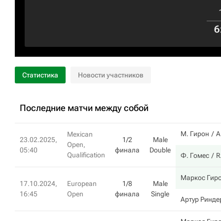
6
Статистика
Новости участников
Последние матчи между собой
М. Гирон
А
Mexican
23.02.2025,
1/2
Male
Open,
05:40
финала
Double
Qualification
Ф. Гомес
R
Маркос Гир
17.10.2024,
European
1/8
Male
16:45
Open
финала
Single
Артур Ринде