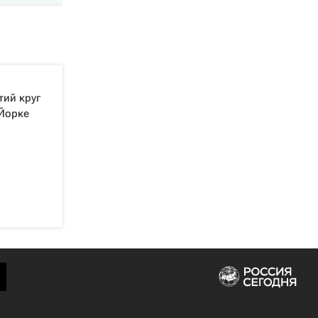
тий круг
-Йорке