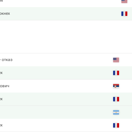
он
ркнех
- отказ
ех
ович
ех
ех