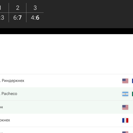
1
2
3
:
3
6
:
7
4
:
6
. Риндеркнех
. Pacheco
он
ркнех