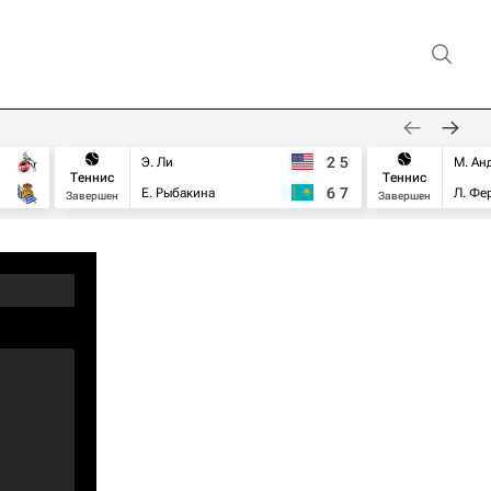
2
5
Э. Ли
М. Ан
Теннис
Теннис
6
7
Е. Рыбакина
Л. Фе
Завершен
Завершен