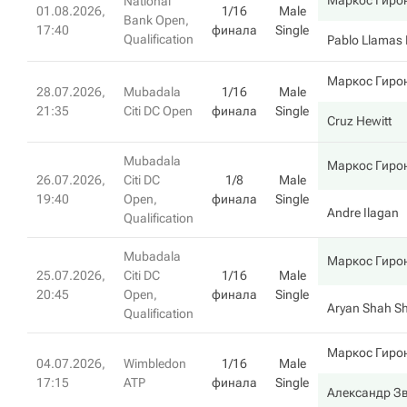
Маркос Гиро
National
01.08.2026,
1/16
Male
Bank Open,
17:40
финала
Single
Qualification
Pablo Llamas 
Маркос Гиро
28.07.2026,
Mubadala
1/16
Male
21:35
Citi DC Open
финала
Single
Cruz Hewitt
Mubadala
Маркос Гиро
26.07.2026,
Citi DC
1/8
Male
19:40
Open,
финала
Single
Andre Ilagan
Qualification
Mubadala
Маркос Гиро
25.07.2026,
Citi DC
1/16
Male
20:45
Open,
финала
Single
Aryan Shah S
Qualification
Маркос Гиро
04.07.2026,
Wimbledon
1/16
Male
17:15
ATP
финала
Single
Александр З