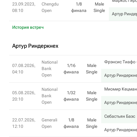
Маркос Гир
23.09.2023,
Chengdu
1/8
Male
08:10
Open
финала
Single
Артур Ринде
История встреч
Артур Риндеркнех
Фрэнсис Тиафо
National
07.08.2026,
1/16
Male
Bank
04:10
финала
Single
Open
Артур Риндеркн
Миомир Кецман
National
05.08.2026,
1/32
Male
Bank
20:10
финала
Single
Open
Артур Риндеркн
Себастьян Баэс
22.07.2026,
Generali
1/8
Male
12:10
Open
финала
Single
Артур Риндеркн