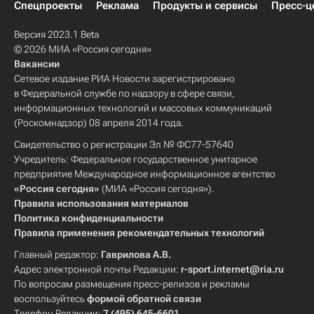
Спецпроекты
Реклама
Продукты и сервисы
Пресс-ц
Версия 2023.1 Beta
© 2026 МИА «Россия сегодня»
Вакансии
Сетевое издание РИА Новости зарегистрировано
в Федеральной службе по надзору в сфере связи,
информационных технологий и массовых коммуникаций
(Роскомнадзор) 08 апреля 2014 года.
Свидетельство о регистрации Эл № ФС77-57640
Учредитель: Федеральное государственное унитарное
предприятие Международное информационное агентство
«Россия сегодня»
(МИА «Россия сегодня»).
Правила использования материалов
Политика конфиденциальности
Правила применения рекомендательных технологий
Главный редактор:
Гаврилова А.В.
Адрес электронной почты Редакции:
r-sport.internet@ria.ru
По вопросам размещения пресс-релизов и рекламы
воспользуйтесь
формой обратной связи
Телефон Редакции:
7 (495) 645-6601