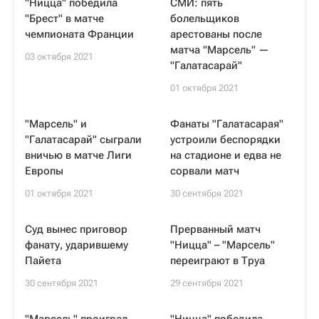
"Ницца" победила
СМИ: пять
"Брест" в матче
болельщиков
чемпионата Франции
арестованы после
матча "Марсель" —
03 октября 2021
"Галатасарай"
01 октября 2021
"Марсель" и
Фанаты "Галатасарая"
"Галатасарай" сыграли
устроили беспорядки
вничью в матче Лиги
на стадионе и едва не
Европы
сорвали матч
01 октября 2021
30 сентября 2021
Суд вынес приговор
Прерванный матч
фанату, ударившему
"Ницца" – "Марсель"
Пайета
переиграют в Труа
30 сентября 2021
29 сентября 2021