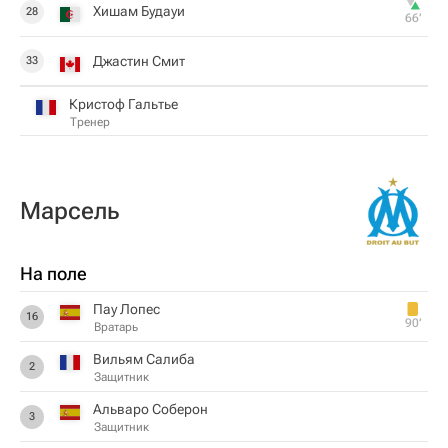
Хишам Будауи
28
66‎’‎
Джастин Смит
33
Кристоф Гальтье
Тренер
Марсель
На поле
Пау Лопес
16
90‎’‎
Вратарь
Вильям Салиба
2
Защитник
Альваро Соберон
3
Защитник