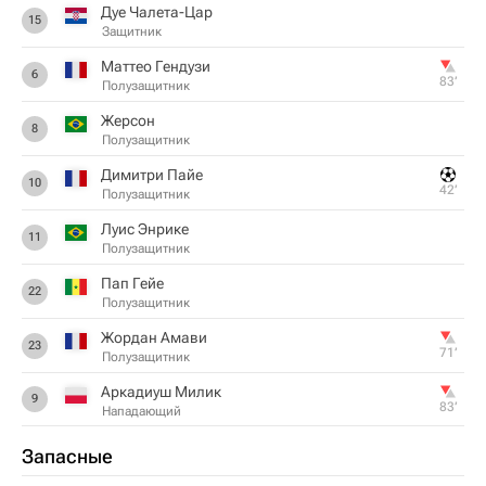
Дуе Чалета-Цар
15
Защитник
Маттео Гендузи
6
83‎’‎
Полузащитник
Жерсон
8
Полузащитник
Димитри Пайе
10
42‎’‎
Полузащитник
Луис Энрике
11
Полузащитник
Пап Гейе
22
Полузащитник
Жордан Амави
23
71‎’‎
Полузащитник
Аркадиуш Милик
9
83‎’‎
Нападающий
Запасные