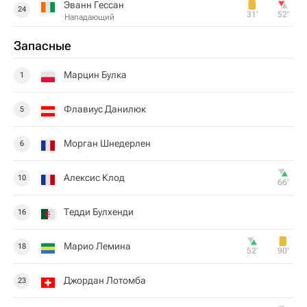
Эванн Гессан
24
31‎’‎
52‎’‎
Нападающий
Запасные
Марцин Булка
1
Флавиус Данилюк
5
Морган Шнедерлен
6
Алексис Клод
10
66‎’‎
Тедди Булхенди
16
Марио Лемина
18
52‎’‎
90‎’‎
Джордан Лотомба
23