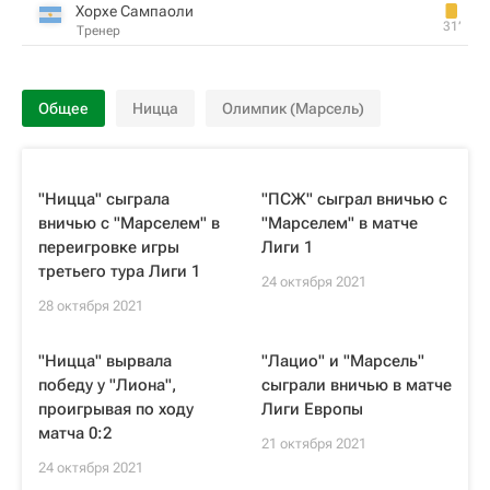
Хорхе Сампаоли
31‎’‎
Тренер
Общее
Ницца
Олимпик (Марсель)
"Ницца" сыграла
"ПСЖ" сыграл вничью с
вничью с "Марселем" в
"Марселем" в матче
переигровке игры
Лиги 1
третьего тура Лиги 1
24 октября 2021
28 октября 2021
"Ницца" вырвала
"Лацио" и "Марсель"
победу у "Лиона",
сыграли вничью в матче
проигрывая по ходу
Лиги Европы
матча 0:2
21 октября 2021
24 октября 2021