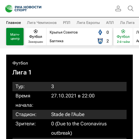
Главное
Лига Чемпионов
РПЛ
Лига Европы
АПЛ
Ла Лига
0
Крылья Советов
Л
Матч-
Футбол
Футбол
центр
2
Балтика
А
Завершен
2-й тайм
Футбол
Лига 1
Тур:
3
Время
27.10.2021 в 22:00
начала:
Стадион:
Stade de l'Aube
Зрители:
0 (Due to the Coronavirus
outbreak)