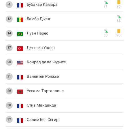
Бубакар Камара
4
71‎’‎
90‎’‎
Бамба Дьенг
12
83‎’‎
Луан Перес
14
83‎’‎
90‎’‎
Дженгиз Ундер
17
Конрад де ла Фуэнте
20
Валентен Ронжье
21
Уссама Таргаллине
26
Стив Манданда
30
Салим Бен Сегир
32