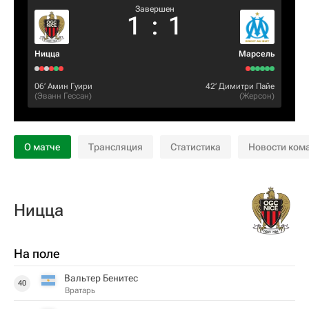
Завершен
1
:
1
Ницца
Марсель
06‎’‎
Амин Гуири
42‎’‎
Димитри Пайе
(
Эванн Гессан
)
(
Жерсон
)
О матче
Трансляция
Статистика
Новости ком
Ницца
На поле
Вальтер Бенитес
40
Вратарь