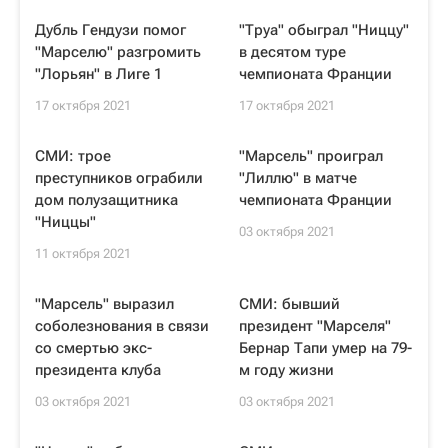
Дубль Гендузи помог
"Труа" обыграл "Ниццу"
"Марселю" разгромить
в десятом туре
"Лорьян" в Лиге 1
чемпионата Франции
17 октября 2021
17 октября 2021
СМИ: трое
"Марсель" проиграл
преступников ограбили
"Лиллю" в матче
дом полузащитника
чемпионата Франции
"Ниццы"
03 октября 2021
11 октября 2021
"Марсель" выразил
СМИ: бывший
соболезнования в связи
президент "Марселя"
со смертью экс-
Бернар Тапи умер на 79-
президента клуба
м году жизни
03 октября 2021
03 октября 2021