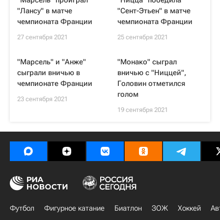
"Марсель" проиграл
"Ницца" победила
"Лансу" в матче
"Сент-Этьен" в матче
чемпионата Франции
чемпионата Франции
27 сентября 2021
25 сентября 2021
"Марсель" и "Анже"
"Монако" сыграл
сыграли вничью в
вничью с "Ниццей",
чемпионате Франции
Головин отметился
голом
23 сентября 2021
19 сентября 2021
Футбол
Фигурное катание
Биатлон
ЗОЖ
Хоккей
Ав