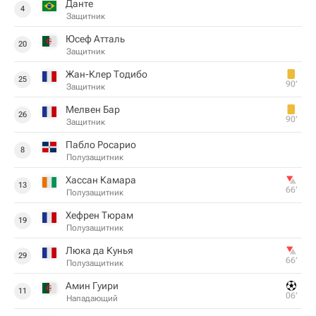
Данте
4
Защитник
Юсеф Атталь
20
Защитник
Жан-Клер Тодибо
25
90‎’‎
Защитник
Мелвен Бар
26
90‎’‎
Защитник
Пабло Росарио
8
Полузащитник
Хассан Камара
13
66‎’‎
Полузащитник
Хефрен Тюрам
19
Полузащитник
Люка да Кунья
29
66‎’‎
Полузащитник
Амин Гуири
11
06‎’‎
Нападающий