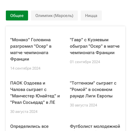
Общее
Олимпик (Марсель)
Ницца
"Монако" Головина
"Гавр" с Кузяевым
разгромил "Осер" в
обыграл "Осер" в матче
матче чемпионата
чемпионата Франции
Франции
01 сентября 2024
14 сентября 2024
ПАОК Оздоева и
"Тоттенхэм" сыграет с
Чалова сыграет с
"Ромой" в основном
"Манчестер Юнайтед" и
раунде Лиги Европы
"Реал Сосьедад" в ЛЕ
30 августа 2024
30 августа 2024
Определились все
Футболист молодежной