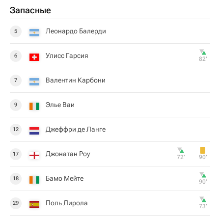
Запасные
Леонардо Балерди
5
Улисс Гарсия
6
82‎’‎
Валентин Карбони
7
Элье Ваи
9
Джеффри де Ланге
12
Джонатан Роу
17
72‎’‎
90‎’‎
Бамо Мейте
18
90‎’‎
Поль Лирола
29
73‎’‎