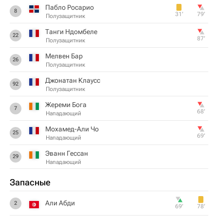
Пабло Росарио
8
31‎’‎
79‎’‎
Полузащитник
Танги Ндомбеле
22
87‎’‎
Полузащитник
Мелвен Бар
26
Полузащитник
Джонатан Клаусс
92
Полузащитник
Жереми Бога
7
68‎’‎
Нападающий
Мохамед-Али Чо
25
69‎’‎
Нападающий
Эванн Гессан
29
Нападающий
Запасные
Али Абди
2
69‎’‎
78‎’‎