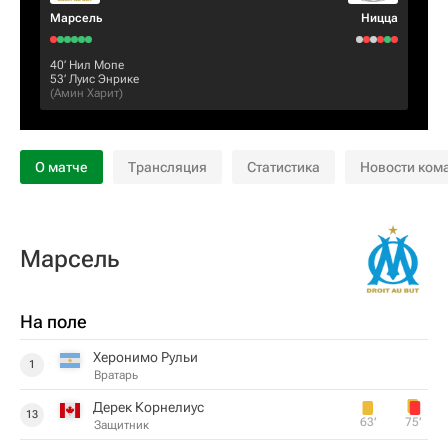
Марсель
Ницца
40‎’‎
Нил Мопе
53‎’‎
Луис Энрике
(
Амин Харит
)
О матче
Трансляция
Статистика
Новости ком
Марсель
На поле
Херонимо Рульи
1
Вратарь
Дерек Корнелиус
13
63‎’‎
75‎’‎
Защитник