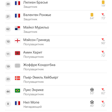
Лилиан Брасье
20
19‎’‎
Защитник
Валентен Ронжье
21
64‎’‎
73‎’‎
Защитник
Майкл Мурильо
62
Защитник
Мэйсон Гринвуд
10
90‎’‎
Полузащитник
Амин Харит
11
72‎’‎
Полузащитник
Жоффре Кондогбиа
19
Полузащитник
Пьер-Эмиль Хейбьерг
23
Полузащитник
Луис Энрике
44
53‎’‎
82‎’‎
Полузащитник
Нил Мопе
8
40‎’‎
72‎’‎
Нападающий