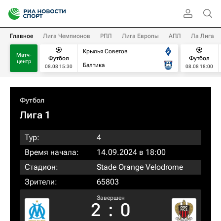
Главное
Лига Чемпионов
РПЛ
Лига Европы
АПЛ
Ла Лига
Крылья Советов
Матч-
Футбол
Футбол
центр
Балтика
08.08 15:30
08.08 18:00
Футбол
Лига 1
Тур:
4
Время начала:
14.09.2024 в 18:00
Стадион:
Stade Orange Velodrome
Зрители:
65803
Завершен
2
:
0