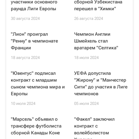
участники основного
сборной Узбекистана
раунда Лиги Европы
перешел в "Химки"
30 августа 2024
26 августа 2024
"Лион" проиграл
Чемпион Англии
"Ренну" в чемпионате
Шмейхель стал
Франции
вратарем "Селтика"
18 августа 2024
18 июля 2024
"Ювентус" подписал
УЕФА допустила
контракт с младшим
"Жирону" и "Манчестер
сыном чемпиона мира и
Сити" до участия в Лиге
Европы
чемпионов
10 июля 2024
05 июля 2024
"Марсель" объявил о
"Факел" заключил
трансфере футболиста
контракт с
сборной Канады Коне
волейболистом