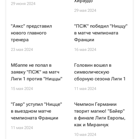
Хираудо
29 июня 2024
29 мая 2024
"Аякс" представил
"ПСЖ" победил "Ниццу"
нового главного
в матче чемпионата
тренера
Франции
23 мая 2024
16 мая 2024
Мбаппе не попал в
Головин вошел в
заявку "ПСЖ" на матч
символическую
Лиги 1 против "Ниццы"
сборную сезона Лиги 1
15 мая 2024
11 мая 2024
"Гавр" уступил "Ницце"
Чемпион Германии
в выездном матче
творит магию! "Байер"
чемпионата Франции
в финале Лиги Европы,
как и Миранчук
11 мая 2024
10 мая 2024