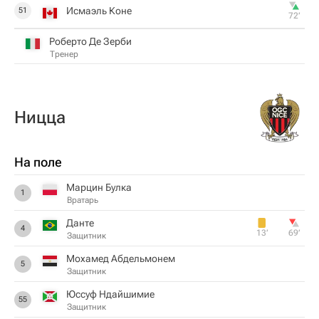
Исмаэль Коне
51
72‎’‎
Роберто Де Зерби
Тренер
Ницца
На поле
Марцин Булка
1
Вратарь
Данте
4
13‎’‎
69‎’‎
Защитник
Мохамед Абдельмонем
5
Защитник
Юссуф Ндайшимие
55
Защитник