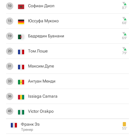
Софиан Диоп
10
87‎’‎
Юссуфа Мукоко
15
68‎’‎
Бадредин Буанани
19
69‎’‎
Том Лоше
20
79‎’‎
Максим Дупе
31
Антуан Менди
33
Issiaga Camara
36
Victor Orakpo
45
Франк Эз
55‎’‎
Тренер