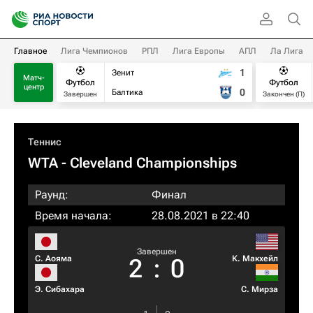
Главное
Лига Чемпионов
РПЛ
Лига Европы
АПЛ
Ла Лига
1
Зенит
Матч-
Футбол
Футбол
центр
0
Балтика
Завершен
Закончен (П)
Теннис
WTA
- Cleveland Championships
Раунд:
Финал
Время начала:
28.08.2021 в 22:40
Завершен
С. Аояма
К. Макхейл
2
:
0
Э. Сибахара
С. Мирза