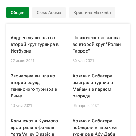
Общее
Сюко Аояма
Кристина Макхейл
Андрееску вышла во
Павлюченкова вышла
второй круг турнира в
во второй круг "Ролан
Истбурне
Гаррос"
22 июня 2021
30 мая 2021
Звонарева вышла во
Аояма и Сибахара
второй раунд
выиграли турнир в
теннисного турнира в
Майами в парном
Риме
разряде
10 мая 2021
05 апреля 2021
Калинская и Кужмова
Аояма и Сибахара
проиграли в финале
победили в парах на
Yarra Valley Classic в
турнире в Абу-Даби