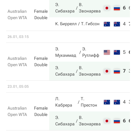
Э.
В.
6
6
Сибахара
Звонарева
Australian
Female
Open WTA
Double
4
7
К. Биррелл
Т. Гибсон
26.01, 03:15
Э.
Э.
5
6
Мухаммад
Рутлифф
Australian
Female
Open WTA
Double
Э.
В.
7
3
Сибахара
Звонарева
23.01, 05:05
Л.
Т.
4
3
Кабрера
Престон
Australian
Female
Open WTA
Double
Э.
В.
6
6
Сибахара
Звонарева