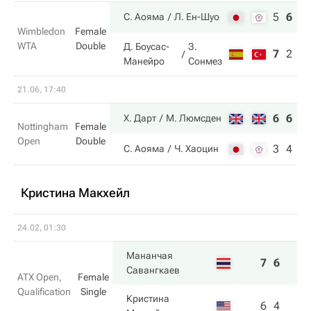
5
6
6
С. Аояма
Л. Ен-Шуо
Wimbledon
Female
WTA
Double
Д. Боусас-
З.
7
2
2
Манейро
Сонмез
21.06, 17:40
6
6
Х. Дарт
М. Люмсден
Nottingham
Female
Open
Double
3
4
С. Аояма
Ч. Хаоцин
Кристина Макхейл
24.02, 01:30
Мананчая
7
6
Савангкаев
ATX Open,
Female
Qualification
Single
Кристина
6
4