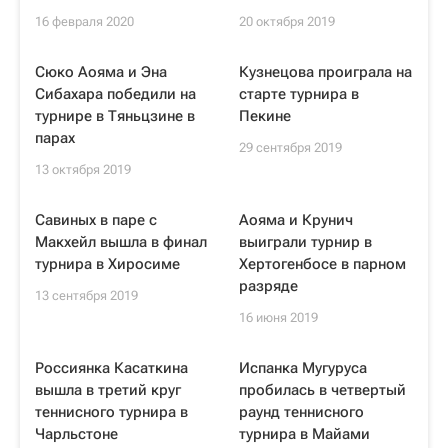
16 февраля 2020
20 октября 2019
Сюко Аояма и Эна
Кузнецова проиграла на
Сибахара победили на
старте турнира в
турнире в Тяньцзине в
Пекине
парах
29 сентября 2019
13 октября 2019
Савиных в паре с
Аояма и Крунич
Макхейл вышла в финал
выиграли турнир в
турнира в Хиросиме
Хертогенбосе в парном
разряде
13 сентября 2019
16 июня 2019
Россиянка Касаткина
Испанка Мугуруса
вышла в третий круг
пробилась в четвертый
теннисного турнира в
раунд теннисного
Чарльстоне
турнира в Майами