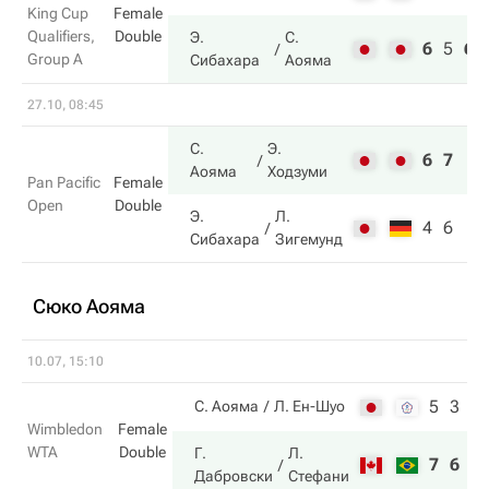
King Cup
Female
Qualifiers,
Double
Э.
С.
6
5
6
Group A
Сибахара
Аояма
27.10, 08:45
С.
Э.
6
7
Аояма
Ходзуми
Pan Pacific
Female
Open
Double
Э.
Л.
4
6
Сибахара
Зигемунд
Сюко Аояма
10.07, 15:10
5
3
С. Аояма
Л. Ен-Шуо
Wimbledon
Female
WTA
Double
Г.
Л.
7
6
Дабровски
Стефани