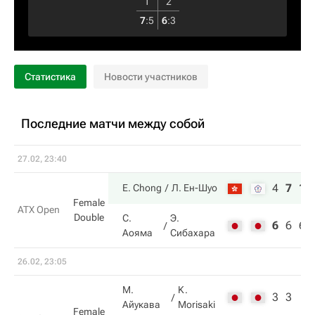
1
2
7
:
5
6
:
3
Статистика
Новости участников
Последние матчи между собой
27.02, 23:40
4
7
10
E. Chong
Л. Ен-Шуо
Female
ATX Open
Double
С.
Э.
6
6
6
Аояма
Сибахара
26.02, 23:05
М.
K.
3
3
Айукава
Morisaki
Female