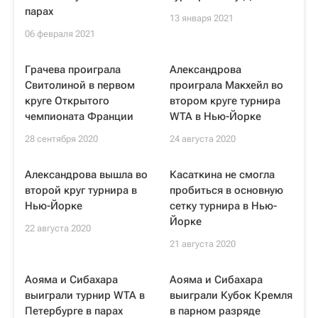
парах
13 января 2021
06 февраля 2021
Грачева проиграла
Александрова
Свитолиной в первом
проиграла Макхейл во
круге Открытого
втором круге турнира
чемпионата Франции
WTA в Нью-Йорке
28 сентября 2020
24 августа 2020
Александрова вышла во
Касаткина не смогла
второй круг турнира в
пробиться в основную
Нью-Йорке
сетку турнира в Нью-
Йорке
22 августа 2020
21 августа 2020
Аояма и Сибахара
Аояма и Сибахара
выиграли турнир WTA в
выиграли Кубок Кремля
Петербурге в парах
в парном разряде