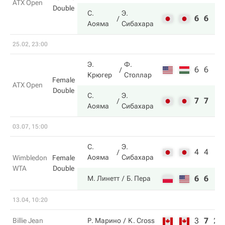
ATX Open
Double
С.
Э.
6
6
Аояма
Сибахара
25.02, 23:00
Э.
Ф.
6
6
Крюгер
Столлар
Female
ATX Open
Double
С.
Э.
7
7
Аояма
Сибахара
03.07, 15:00
С.
Э.
4
4
Аояма
Сибахара
Wimbledon
Female
WTA
Double
6
6
М. Линетт
Б. Пера
13.04, 10:20
3
7
2
Billie Jean
Р. Марино
K. Cross