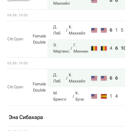
6
6
Макхейл
04.08, 19:05
Д.
К.
6
1
5
Леб
Макхейл
Female
Citi Open
Double
Э.
Г.
4
6
10
Мертенс
Миннен
03.08, 19:05
Д.
К.
6
6
Леб
Макхейл
Female
Citi Open
Double
М.
К.
1
4
Бренгл
Буча
Эна Сибахара