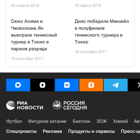
04 апреля 2018
25 марта 2018
Сюко Аояма и
Дияс победила Макхейл
Чжаосюань Ян
в полуфинале
выиграли теннисный
теннисного турнира в
турнир в Токио в
Токио
парном разряде
16 сентября 2017
16 сентября 2017
Футбол
Фигурное катание
Биатлон
ЗОЖ
Хоккей
Ав
Спецпроекты
Реклама
Продукты и сервисы
Пресс-ц