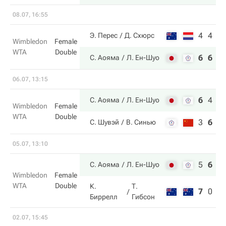
08.07, 16:55
4
4
Э. Перес
Д. Схюрс
Wimbledon
Female
WTA
Double
6
6
С. Аояма
Л. Ен-Шуо
06.07, 13:15
6
4
6
С. Аояма
Л. Ен-Шуо
Wimbledon
Female
WTA
Double
3
6
2
С. Шувэй
В. Синью
05.07, 13:10
5
6
6
С. Аояма
Л. Ен-Шуо
Wimbledon
Female
WTA
Double
К.
Т.
7
0
3
Биррелл
Гибсон
02.07, 15:45