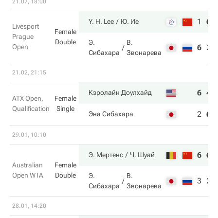
21.07, 18:00
1
6
Y. H. Lee
Ю. Ие
Livesport
Female
Prague
Double
Э.
В.
Open
6
2
Сибахара
Звонарева
21.02, 21:15
6
4
Кэролайн Доулхайд
ATX Open,
Female
Qualification
Single
2
6
Эна Сибахара
29.01, 10:10
6
6
Э. Мертенс
Ч. Шуай
Australian
Female
Open WTA
Double
Э.
В.
3
2
Сибахара
Звонарева
28.01, 14:20