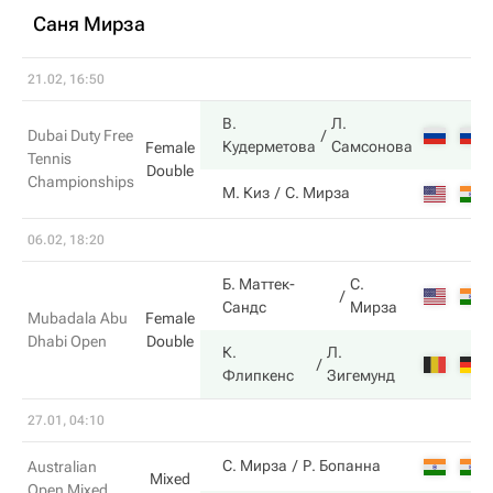
Саня Мирза
21.02, 16:50
В.
Л.
Dubai Duty Free
Кудерметова
Самсонова
Female
Tennis
Double
Championships
М. Киз
С. Мирза
06.02, 18:20
Б. Маттек-
С.
Сандс
Мирза
Mubadala Abu
Female
Dhabi Open
Double
К.
Л.
Флипкенс
Зигемунд
27.01, 04:10
С. Мирза
Р. Бопанна
Australian
Mixed
Open Mixed