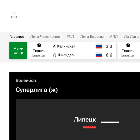
Главное
Лига Чемпионов
РПЛ
Лига Европы
АПЛ
Ла Лига
3
3
А. Калинская
Матч-
Теннис
Теннис
центр
6
6
Д. Шнайдер
Завершен
Завершен
Волейбол
Суперлига (ж)
Липецк