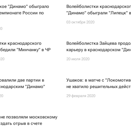
кое "Динамо" обыграло
Волейболистки краснодарско
чемпионате России по
"Динамо" обыграли "Липецк" в
03 октября 2020
20
тки краснодарского
Волейболистка Зайцева прод
бедили "Минчанку" в ЧР
карьеру в краснодарском "Ди
020
20 июля 2020
овалили две партии в
Ушаков: в матче с "Локомоти
аснодарским "Динамо"
не хватило решительных дейс
20
29 февраля 2020
 не позволяли московскому
здать отрыв в счете