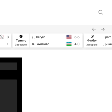
3
6
6
Д. Пегула
Брага
Теннис
Футбол
1
4
0
К. Рахимова
Дина
Завершен
Завершен