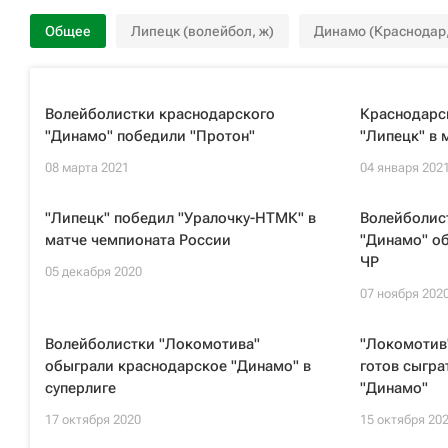
Общее
Липецк (волейбол, ж)
Динамо (Краснодар,
Волейболистки краснодарского
Краснодарс
"Динамо" победили "Протон"
"Липецк" в 
08 марта 2021
04 января 202
"Липецк" победил "Уралочку-НТМК" в
Волейболис
матче чемпионата России
"Динамо" об
ЧР
05 декабря 2020
07 ноября 202
Волейболистки "Локомотива"
"Локомотив"
обыграли краснодарское "Динамо" в
готов сыгра
суперлиге
"Динамо"
17 октября 2020
15 октября 20