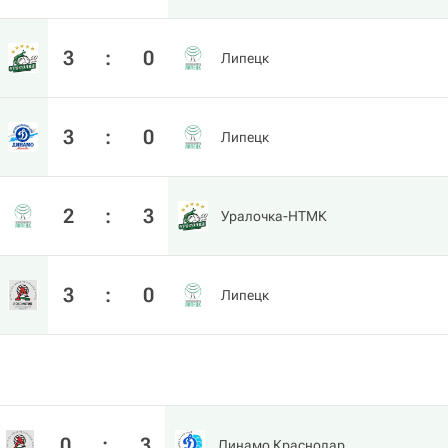
3
:
0
Липецк
3
:
0
Липецк
2
:
3
Уралочка-НТМК
3
:
0
Липецк
0
:
3
Динамо Краснодар