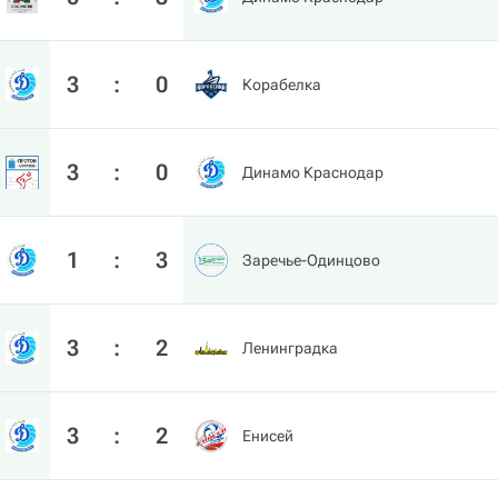
3
:
0
Корабелка
3
:
0
Динамо Краснодар
1
:
3
Заречье-Одинцово
3
:
2
Ленинградка
3
:
2
Енисей