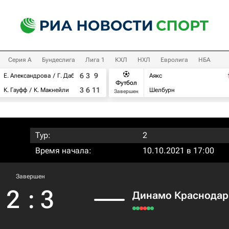
Серия А
Бундеслига
Лига 1
КХЛ
НХЛ
Евролига
НБА
6
3
9
Е. Александрова
Г. Дабровски
Аякс
Футбол
3
6
11
К. Гауфф
К. Макнейли
Шелбурн
Завершен
Тур:
2
Время начала:
10.10.2021 в 17:00
Завершен
2
:
3
Динамо Краснодар