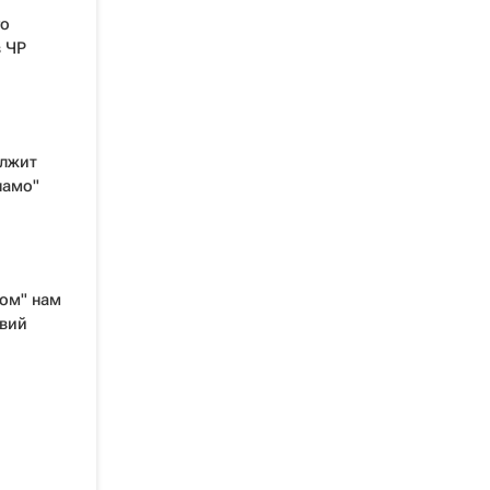
го
 ЧР
олжит
намо"
вом" нам
твий