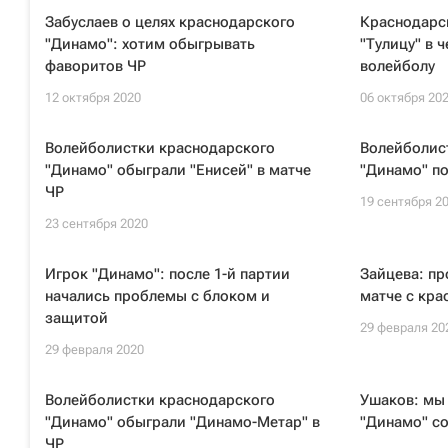
Забуслаев о целях краснодарского
Краснодарс
"Динамо": хотим обыгрывать
"Тулицу" в 
фаворитов ЧР
волейболу
12 октября 2020
06 октября 20
Волейболистки краснодарского
Волейболис
"Динамо" обыграли "Енисей" в матче
"Динамо" по
ЧР
19 сентября 2
23 сентября 2020
Игрок "Динамо": после 1-й партии
Зайцева: пр
начались проблемы с блоком и
матче с кр
защитой
29 февраля 20
29 февраля 2020
Волейболистки краснодарского
Ушаков: мы
"Динамо" обыграли "Динамо-Метар" в
"Динамо" со
ЧР