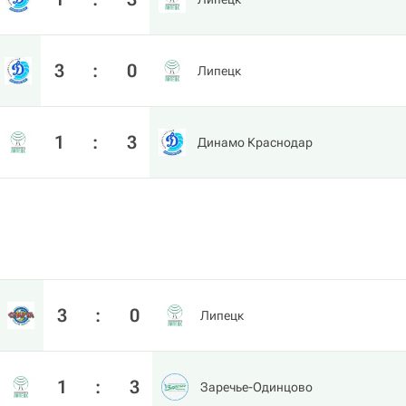
3
:
0
Липецк
1
:
3
Динамо Краснодар
3
:
0
Липецк
1
:
3
Заречье-Одинцово