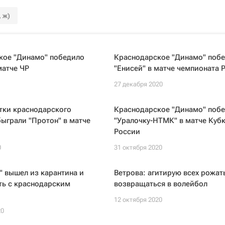
 ж)
кое "Динамо" победило
Краснодарское "Динамо" поб
матче ЧР
"Енисей" в матче чемпионата 
1
27 декабря 2020
тки краснодарского
Краснодарское "Динамо" поб
ыграли "Протон" в матче
"Уралочку-НТМК" в матче Куб
России
0
31 октября 2020
 вышел из карантина и
Ветрова: агитирую всех рожат
ть с краснодарским
возвращаться в волейбол
12 октября 2020
20