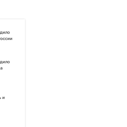
едило
России
едило
ка
ь и