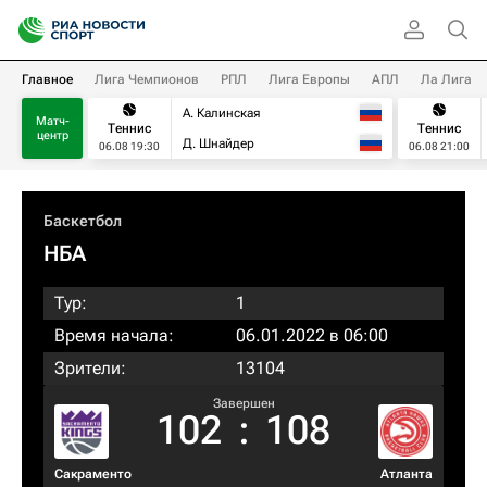
Главное
Лига Чемпионов
РПЛ
Лига Европы
АПЛ
Ла Лига
А. Калинская
Матч-
Теннис
Теннис
центр
Д. Шнайдер
06.08 19:30
06.08 21:00
Баскетбол
НБА
Тур:
1
Время начала:
06.01.2022 в 06:00
Зрители:
13104
Завершен
102
:
108
Сакраменто
Атланта