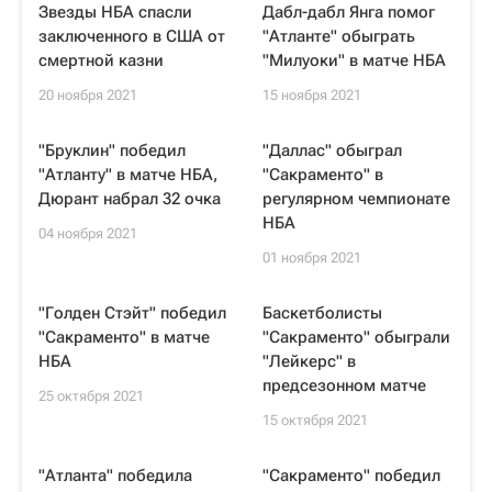
Звезды НБА спасли
Дабл-дабл Янга помог
заключенного в США от
"Атланте" обыграть
смертной казни
"Милуоки" в матче НБА
20 ноября 2021
15 ноября 2021
"Бруклин" победил
"Даллас" обыграл
"Атланту" в матче НБА,
"Сакраменто" в
Дюрант набрал 32 очка
регулярном чемпионате
НБА
04 ноября 2021
01 ноября 2021
"Голден Стэйт" победил
Баскетболисты
"Сакраменто" в матче
"Сакраменто" обыграли
НБА
"Лейкерс" в
предсезонном матче
25 октября 2021
15 октября 2021
"Атланта" победила
"Сакраменто" победил