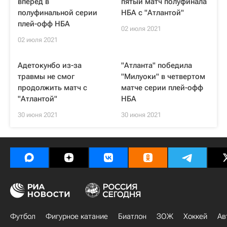
вперед в
пятый матч полуфинала
полуфинальной серии
НБА с "Атлантой"
плей-офф НБА
02 июля 2021
02 июля 2021
Адетокунбо из-за
"Атланта" победила
травмы не смог
"Милуоки" в четвертом
продолжить матч с
матче серии плей-офф
"Атлантой"
НБА
30 июня 2021
30 июня 2021
Футбол
Фигурное катание
Биатлон
ЗОЖ
Хоккей
Ав