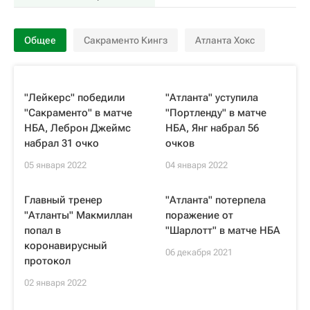
Общее
Сакраменто Кингз
Атланта Хокс
"Лейкерс" победили
"Атланта" уступила
"Сакраменто" в матче
"Портленду" в матче
НБА, Леброн Джеймс
НБА, Янг набрал 56
набрал 31 очко
очков
05 января 2022
04 января 2022
Главный тренер
"Атланта" потерпела
"Атланты" Макмиллан
поражение от
попал в
"Шарлотт" в матче НБА
коронавирусный
06 декабря 2021
протокол
02 января 2022