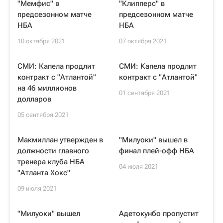
"Мемфис" в
"Клипперс" в
предсезонном матче
предсезонном матче
НБА
НБА
10 октября 2021
07 октября 2021
СМИ: Капела продлит
СМИ: Капела продлит
контракт с "Атлантой"
контракт с "Атлантой"
на 46 миллионов
01 сентября 2021
долларов
05 сентября 2021
Макмиллан утвержден в
"Милуоки" вышел в
должности главного
финал плей-офф НБА
тренера клуба НБА
04 июля 2021
"Атланта Хокс"
09 июля 2021
"Милуоки" вышел
Адетокунбо пропустит