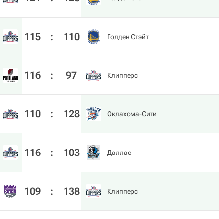
115
:
110
Голден Стэйт
116
:
97
Клипперс
110
:
128
Оклахома-Сити
116
:
103
Даллас
109
:
138
Клипперс