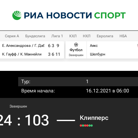
Серия А
Бундеслига
Лига 1
КХЛ
НХЛ
Евролига
НБА
6
3
9
Е. Александрова
Г. Дабровски
Аякс
Футбол
3
6
11
К. Гауфф
К. Макнейли
Шелбурн
Завершен
Тур:
1
Время начала:
16.12.2021 в 06:00
Завершен
24
:
103
Клипперс