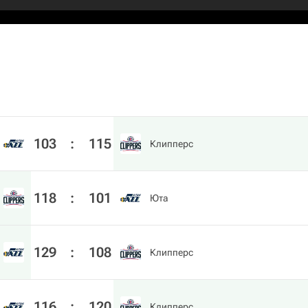
103
:
115
Клипперс
118
:
101
Юта
129
:
108
Клипперс
116
:
120
Клипперс