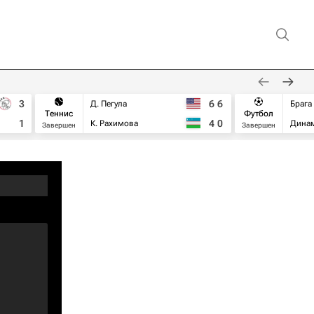
3
6
6
Д. Пегула
Брага
Теннис
Футбол
1
4
0
К. Рахимова
Дина
Завершен
Завершен