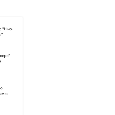
с "Нью-
с"
перс"
А
ую
ями: