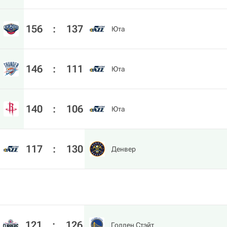
156
:
137
Юта
146
:
111
Юта
140
:
106
Юта
117
:
130
Денвер
121
:
126
Голден Стэйт