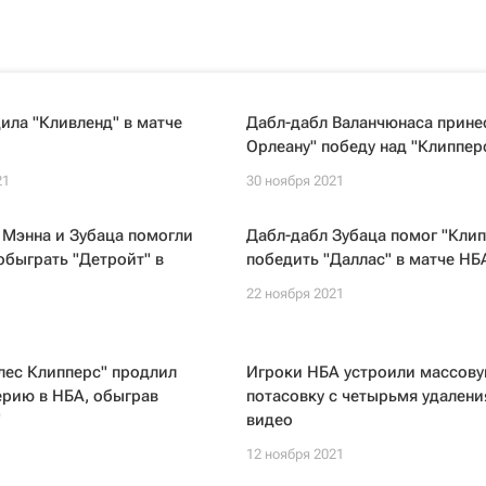
ила "Кливленд" в матче
Дабл-дабл Валанчюнаса прине
Орлеану" победу над "Клиппер
21
30 ноября 2021
 Мэнна и Зубаца помогли
Дабл-дабл Зубаца помог "Клип
обыграть "Детройт" в
победить "Даллас" в матче НБ
22 ноября 2021
1
лес Клипперс" продлил
Игроки НБА устроили массов
ерию в НБА, обыграв
потасовку с четырьмя удалени
"
видео
1
12 ноября 2021