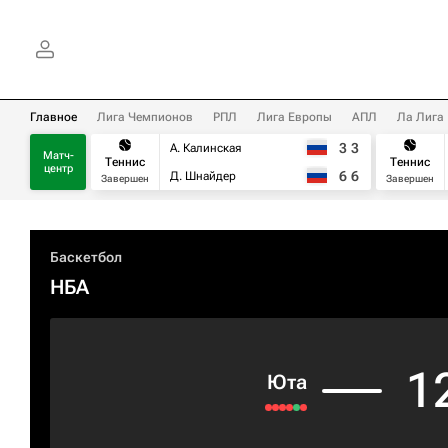
Главное
Лига Чемпионов
РПЛ
Лига Европы
АПЛ
Ла Лига
3
3
А. Калинская
Матч-
Теннис
Теннис
центр
6
6
Д. Шнайдер
Завершен
Завершен
Баскетбол
НБА
1
Юта