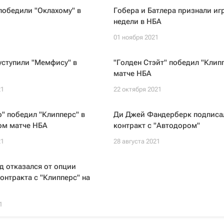
победили "Оклахому" в
Гобера и Батлера признали и
недели в НБА
1
01 ноября 2021
уступили "Мемфису" в
"Голден Стэйт" победил "Клипп
матче НБА
21
22 октября 2021
" победил "Клипперс" в
Ди Джей Фандерберк подписа
ом матче НБА
контракт с "Автодором"
21
28 августа 2021
 отказался от опции
онтракта с "Клипперс" на
1