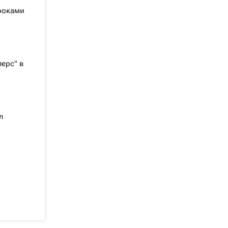
гроками
ерс" в
л