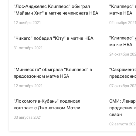
"Лос-Анджелес Клипперс" обыграл
"Клипперс" 
"Майами Хит" в матче чемпионата НБА
матче НБА
12 ноября 2021
02 ноября 202
"Клипперс" 
"Чикаго" победил "Юту" в матче НБА
матче НБА
31 октября 2021
24 октября 20
"Миннесота" обыграла "Клипперс" в
"Сакраменто
предсезонном матче НБА
предсезонн
12 октября 2021
07 октября 20
"Локомотив-Кубань" подписал
СМИ: Ленард
контракт с Джонатаном Мотли
продления к
сезон
03 августа 2021
02 августа 202