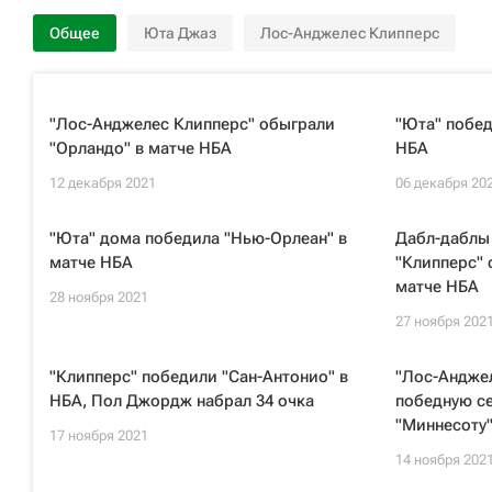
Общее
Юта Джаз
Лос-Анджелес Клипперс
"Лос-Анджелес Клипперс" обыграли
"Юта" побед
"Орландо" в матче НБА
НБА
12 декабря 2021
06 декабря 20
"Юта" дома победила "Нью-Орлеан" в
Дабл-даблы
матче НБА
"Клипперс" 
матче НБА
28 ноября 2021
27 ноября 202
"Клипперс" победили "Сан-Антонио" в
"Лос-Андже
НБА, Пол Джордж набрал 34 очка
победную с
"Миннесоту
17 ноября 2021
14 ноября 202