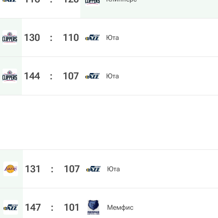
130
:
110
Юта
144
:
107
Юта
131
:
107
Юта
147
:
101
Мемфис