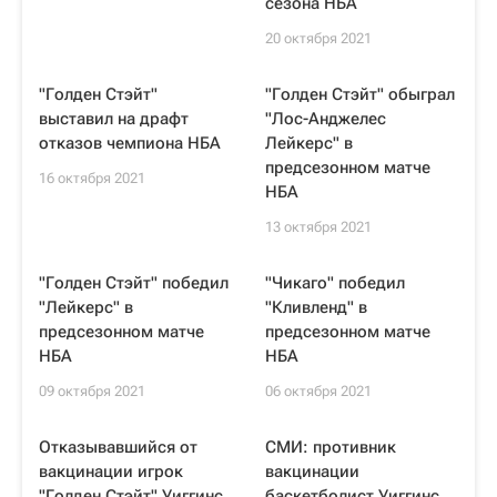
сезона НБА
20 октября 2021
"Голден Стэйт"
"Голден Стэйт" обыграл
выставил на драфт
"Лос-Анджелес
отказов чемпиона НБА
Лейкерс" в
предсезонном матче
16 октября 2021
НБА
13 октября 2021
"Голден Стэйт" победил
"Чикаго" победил
"Лейкерс" в
"Кливленд" в
предсезонном матче
предсезонном матче
НБА
НБА
09 октября 2021
06 октября 2021
Отказывавшийся от
СМИ: противник
вакцинации игрок
вакцинации
"Голден Стэйт" Уиггинс
баскетболист Уиггинс