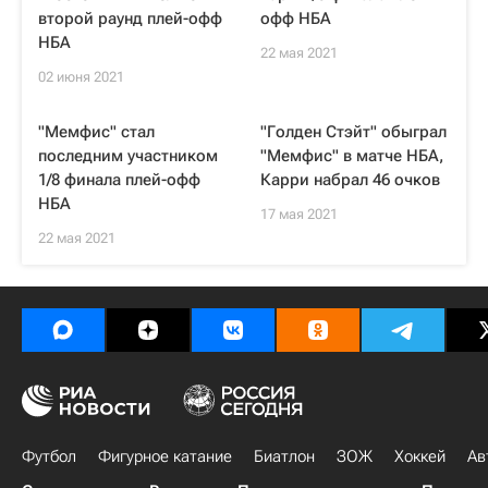
второй раунд плей-офф
офф НБА
НБА
22 мая 2021
02 июня 2021
"Мемфис" стал
"Голден Стэйт" обыграл
последним участником
"Мемфис" в матче НБА,
1/8 финала плей-офф
Карри набрал 46 очков
НБА
17 мая 2021
22 мая 2021
Футбол
Фигурное катание
Биатлон
ЗОЖ
Хоккей
Ав