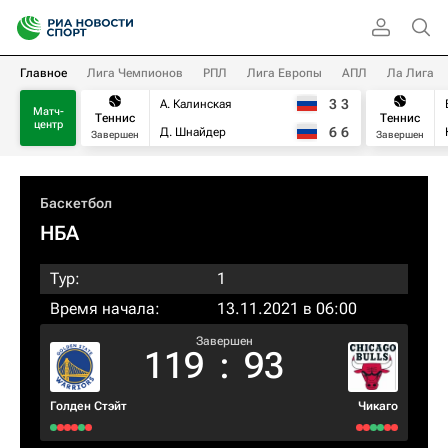
Главное
Лига Чемпионов
РПЛ
Лига Европы
АПЛ
Ла Лига
3
3
А. Калинская
Матч-
Теннис
Теннис
центр
6
6
Д. Шнайдер
Завершен
Завершен
Баскетбол
НБА
Тур:
1
Время начала:
13.11.2021 в 06:00
Завершен
119
:
93
Голден Стэйт
Чикаго