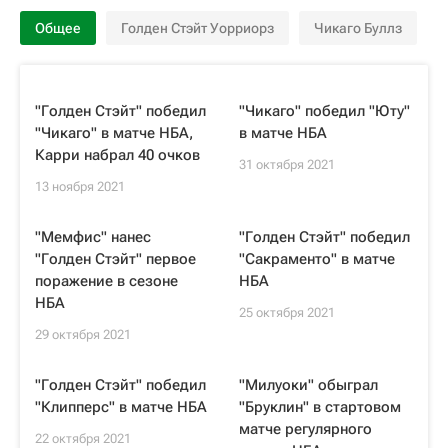
Общее
Голден Стэйт Уорриорз
Чикаго Буллз
"Голден Стэйт" победил
"Чикаго" победил "Юту"
"Чикаго" в матче НБА,
в матче НБА
Карри набрал 40 очков
31 октября 2021
13 ноября 2021
"Мемфис" нанес
"Голден Стэйт" победил
"Голден Стэйт" первое
"Сакраменто" в матче
поражение в сезоне
НБА
НБА
25 октября 2021
29 октября 2021
"Голден Стэйт" победил
"Милуоки" обыграл
"Клипперс" в матче НБА
"Бруклин" в стартовом
матче регулярного
22 октября 2021