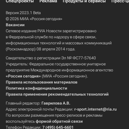
Спецпроекты
Реклама
Продукты и сервисы
Пресс-ц
Версия 2023.1 Beta
© 2026 МИА «Россия сегодня»
Вакансии
Сетевое издание РИА Новости зарегистрировано
в Федеральной службе по надзору в сфере связи,
информационных технологий и массовых коммуникаций
(Роскомнадзор) 08 апреля 2014 года.
Свидетельство о регистрации Эл № ФС77-57640
Учредитель: Федеральное государственное унитарное
предприятие Международное информационное агентство
«Россия сегодня»
(МИА «Россия сегодня»).
Правила использования материалов
Политика конфиденциальности
Правила применения рекомендательных технологий
Главный редактор:
Гаврилова А.В.
Адрес электронной почты Редакции:
r-sport.internet@ria.ru
По вопросам размещения пресс-релизов и рекламы
воспользуйтесь
формой обратной связи
Телефон Редакции:
7 (495) 645-6601