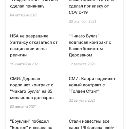
сделал прививку
сделал прививку от
COVID-19
04 октября 2021
03 октября 2021
НБА не разрешила
"Чикаго Буллз"
Уиггинсу отказаться от
подписал контракт с
вакцинации из-за
баскетболистом
религии
Дерозаном
25 сентября 2021
12 августа 2021
СМИ: Дерозан
СМИ: Карри подпишет
подпишет контракт с
новый контракт с
"Чикаго Буллз" на 85
"Голден Стэйт"
миллионов долларов
02 августа 2021
03 августа 2021
"Бруклин" победил
Стали известны все
"Бостон" и вышел во
пары 1/8 финала плей-