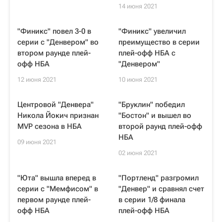
14 июня 2021
"Финикс" повел 3-0 в
"Финикс" увеличил
серии с "Денвером" во
преимущество в серии
втором раунде плей-
плей-офф НБА с
офф НБА
"Денвером"
12 июня 2021
10 июня 2021
Центровой "Денвера"
"Бруклин" победил
Никола Йокич признан
"Бостон" и вышел во
MVP сезона в НБА
второй раунд плей-офф
НБА
09 июня 2021
02 июня 2021
"Юта" вышла вперед в
"Портленд" разгромил
серии с "Мемфисом" в
"Денвер" и сравнял счет
первом раунде плей-
в серии 1/8 финала
офф НБА
плей-офф НБА