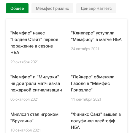
Общее
Мемфис Гризлис
Денвер Наггетс
"Мемфис" нанес
"Клипперс" уступили
"Голден Стэйт" первое
"Мемфису" в матче НБА
поражение в сезоне
24 октября 2021
НБА
29 октября 2021
"Мемфис" и "Милуоки"
"Лейкерс" обменяли
не доиграли матч из-за
Газоля в "Мемфис
пожарной сигнализации
Гриззлис"
06 октября 2021
11 сентября 2021
Миллсэп стал игроком
"Финикс Санз" вышел в
"Бруклина"
полуфинал плей-офф
НБА
10 сентября 2021