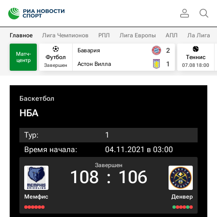
Главное
Лига Чемпионов
РПЛ
Лига Европы
АПЛ
Ла Лига
2
Бавария
Матч-
Футбол
Теннис
центр
1
Астон Вилла
Завершен
07.08 18:00
Баскетбол
НБА
Тур:
1
Время начала:
04.11.2021 в 03:00
Завершен
108
:
106
Мемфис
Денвер