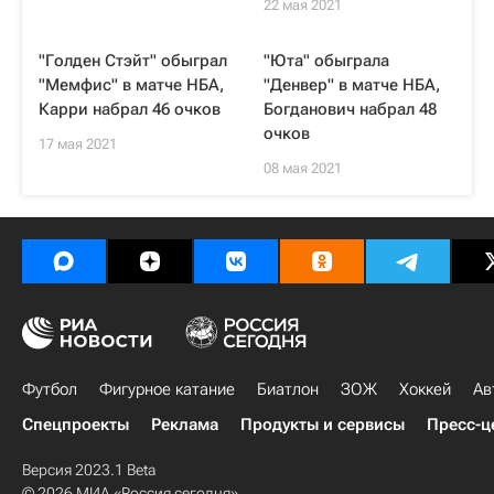
22 мая 2021
"Голден Стэйт" обыграл
"Юта" обыграла
"Мемфис" в матче НБА,
"Денвер" в матче НБА,
Карри набрал 46 очков
Богданович набрал 48
очков
17 мая 2021
08 мая 2021
Футбол
Фигурное катание
Биатлон
ЗОЖ
Хоккей
Ав
Спецпроекты
Реклама
Продукты и сервисы
Пресс-ц
Версия 2023.1 Beta
© 2026 МИА «Россия сегодня»