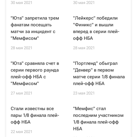
30 мая 2021
30 мая 2021
"Юта" запретила трем
"Лейкерс" победили
фанатам посещать
"Финикс" и вышли
матчи за инцидент с
вперед в серии плей-
"Мемфисом"
офф НБА
28 мая 2021
28 мая 2021
"Юта" сравняла счет в
"Портленд" обыграл
серии первого раунда
"Денвер" в первом
плей-офф НБА с
матче серии 1/8 финала
"Мемфисом"
плей-офф НБА
27 мая 2021
23 мая 2021
Стали известны все
"Мемфис" стал
пары 1/8 финала плей-
последним участником
офф НБА
1/8 финала плей-офф
НБА
22 мая 2021