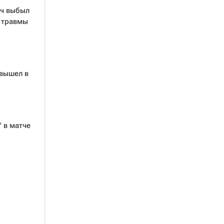
ич выбыл
а травмы
 вышел в
 в матче