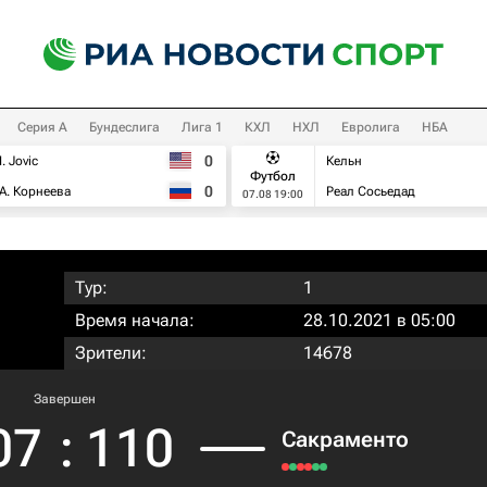
Серия А
Бундеслига
Лига 1
КХЛ
НХЛ
Евролига
НБА
0
I. Jovic
Кельн
Футбол
0
А. Корнеева
Реал Сосьедад
07.08 19:00
Тур:
1
Время начала:
28.10.2021 в 05:00
Зрители:
14678
Завершен
07
:
110
Сакраменто