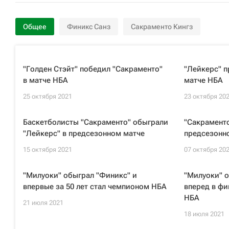
Общее
Финикс Санз
Сакраменто Кингз
"Голден Стэйт" победил "Сакраменто"
"Лейкерс" п
в матче НБА
матче НБА
25 октября 2021
23 октября 20
Баскетболисты "Сакраменто" обыграли
"Сакраменто
"Лейкерс" в предсезонном матче
предсезонн
15 октября 2021
07 октября 20
"Милуоки" обыграл "Финикс" и
"Милуоки" 
впервые за 50 лет стал чемпионом НБА
вперед в фи
НБА
21 июля 2021
18 июля 2021