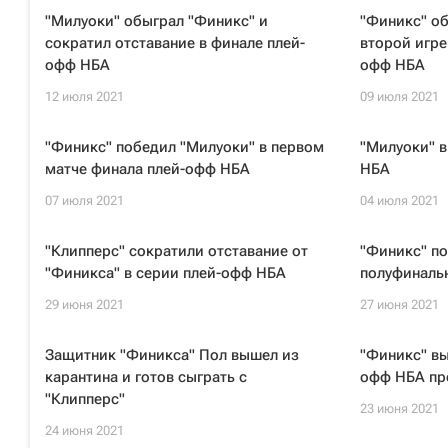
"Милуоки" обыграл "Финикс" и
"Финикс" об
сократил отставание в финале плей-
второй игре
офф НБА
офф НБА
12 июля 2021
09 июля 2021
"Финикс" победил "Милуоки" в первом
"Милуоки" 
матче финала плей-офф НБА
НБА
07 июля 2021
04 июля 2021
"Клипперс" сократили отставание от
"Финикс" по
"Финикса" в серии плей-офф НБА
полуфиналь
29 июня 2021
27 июня 2021
Защитник "Финикса" Пол вышел из
"Финикс" вы
карантина и готов сыграть с
офф НБА пр
"Клипперс"
23 июня 2021
24 июня 2021