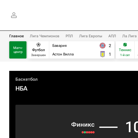
Главное
Лига Чемпионов
РПЛ
Лига Европы
АПЛ
Ла Лига
2
Бавария
Матч-
Футбол
Теннис
центр
1
Астон Вилла
Завершен
1-й сет
Баскетбол
НБА
1
Финикс