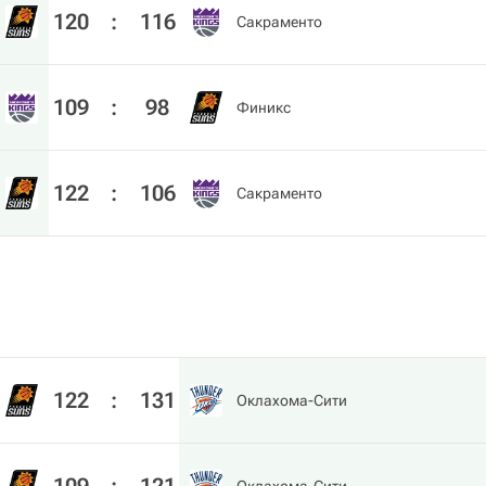
120
:
116
Сакраменто
109
:
98
Финикс
122
:
106
Сакраменто
122
:
131
Оклахома-Сити