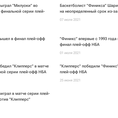
ыграл "Милуоки" во
Баскетболист "Финикса" Шар
 финальной серии плей-
на неопределенный срок из-з
07 июля 2021
вышел в финал плей-офф
"Финикс" впервые с 1993 года
финал плей-офф НБА
01 июля 2021
бедил "Клипперс" в матче
"Клипперс" победили "Финикс"
ной серии плей-офф НБА
плей-офф НБА
25 июня 2021
играл в матче серии плей-
отив "Клипперс"