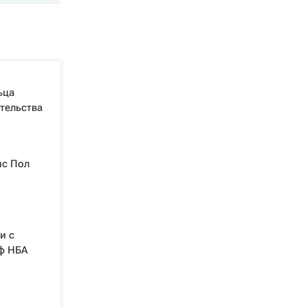
ьца
тельства
ис Пол
и с
ф НБА