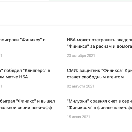
роиграли "Финиксу" в
НБА может отстранить владел
"Финикса" за расизм и домога
21
23 октября 2021
" победил "Клипперс" в
СМИ: защитник "Финикса" Кр
ом матче НБА
станет свободным агентом
21
02 августа 2021
обыграл "Финикс" и вышел
"Милуоки" сравнял счет в сери
нальной серии плей-офф
"Финиксом" в финале плей-оф
15 июля 2021