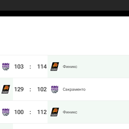
103
:
114
Финикс
129
:
102
Сакраменто
100
:
112
Финикс