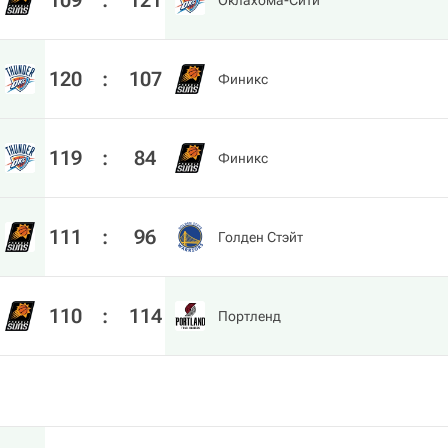
109
:
121
Оклахома-Сити
120
:
107
Финикс
119
:
84
Финикс
111
:
96
Голден Стэйт
110
:
114
Портленд