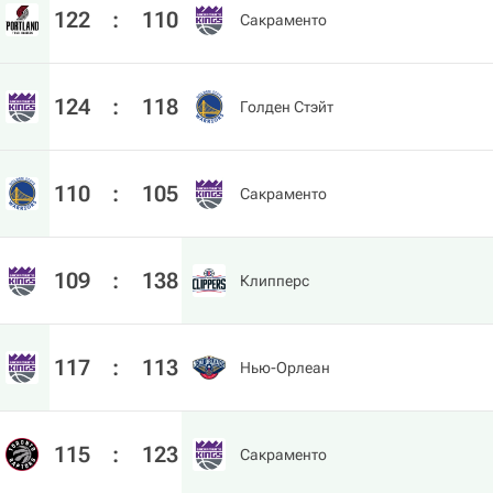
122
:
110
Сакраменто
124
:
118
Голден Стэйт
110
:
105
Сакраменто
109
:
138
Клипперс
117
:
113
Нью-Орлеан
115
:
123
Сакраменто