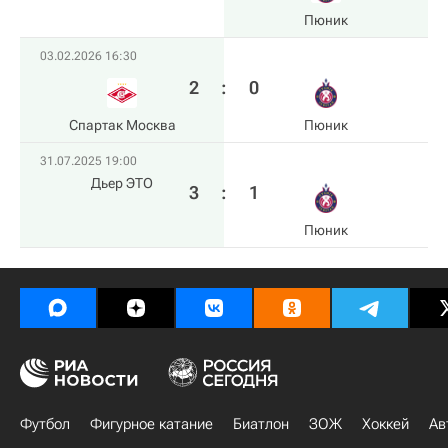
Пюник
03.02.2026 16:30
2
:
0
Спартак Москва
Пюник
31.07.2025 19:00
Дьер ЭТО
3
:
1
Пюник
Футбол
Фигурное катание
Биатлон
ЗОЖ
Хоккей
Ав