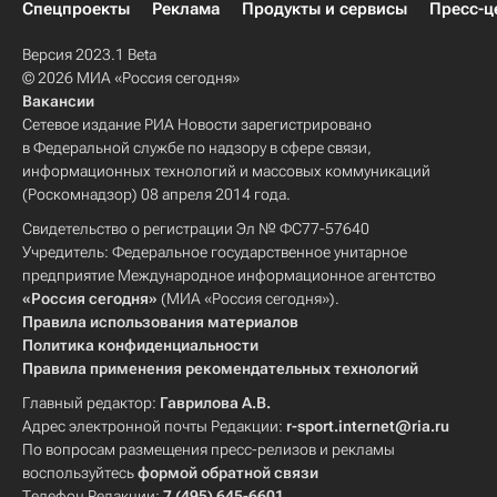
Спецпроекты
Реклама
Продукты и сервисы
Пресс-ц
Версия 2023.1 Beta
© 2026 МИА «Россия сегодня»
Вакансии
Сетевое издание РИА Новости зарегистрировано
в Федеральной службе по надзору в сфере связи,
информационных технологий и массовых коммуникаций
(Роскомнадзор) 08 апреля 2014 года.
Свидетельство о регистрации Эл № ФС77-57640
Учредитель: Федеральное государственное унитарное
предприятие Международное информационное агентство
«Россия сегодня»
(МИА «Россия сегодня»).
Правила использования материалов
Политика конфиденциальности
Правила применения рекомендательных технологий
Главный редактор:
Гаврилова А.В.
Адрес электронной почты Редакции:
r-sport.internet@ria.ru
По вопросам размещения пресс-релизов и рекламы
воспользуйтесь
формой обратной связи
Телефон Редакции:
7 (495) 645-6601