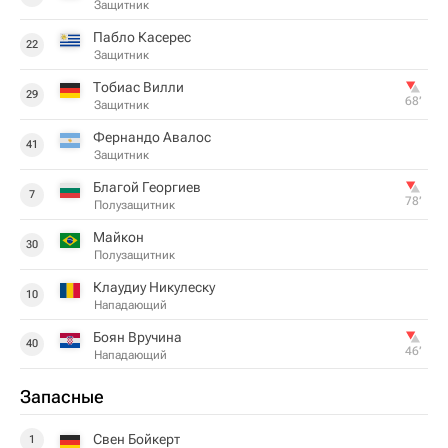
Защитник
Пабло Касерес
22
Защитник
Тобиас Вилли
29
68‎’‎
Защитник
Фернандо Авалос
41
Защитник
Благой Георгиев
7
78‎’‎
Полузащитник
Майкон
30
Полузащитник
Клаудиу Никулеску
10
Нападающий
Боян Вручина
40
46‎’‎
Нападающий
Запасные
Свен Бойкерт
1