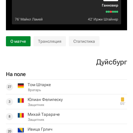
Ганновер
76‎’‎
Майкл Ламей
42‎’‎
Иржи Штайнер
О матче
Трансляция
Статистика
Дуйсбург
На поле
Том Штарке
27
Вратарь
Юлиан Фелипеску
3
05‎’‎
Защитник
Михай Тарараче
8
Защитник
Ивица Грлич
20