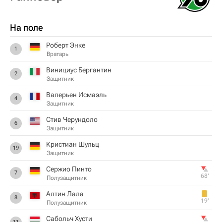
На поле
Роберт Энке
1
Вратарь
Винициус Бергантин
2
Защитник
Валерьен Исмаэль
4
Защитник
Стив Черундоло
6
Защитник
Кристиан Шульц
19
Защитник
Сержио Пинто
7
68‎’‎
Полузащитник
Алтин Лала
8
19‎’‎
Полузащитник
Сабольч Хусти