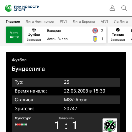
Главное
Лига Чемпионов
РПЛ
Лига Европы
АПЛ
Ла Лига
2
Бавария
Матч-
Футбол
Теннис
центр
1
Астон Вилла
Завершен
Завершен
Футбол
Бундеслига
Тур:
25
Время начала:
22.03.2008 в 15:30
Стадион:
MSV-Arena
Зрители:
20747
Дуйсбург
Завершен
1
:
1