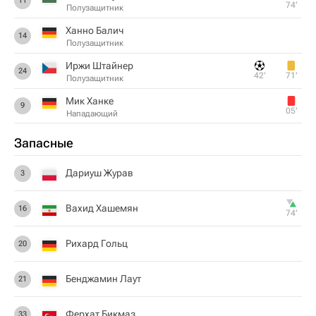
11
74‎’‎
Полузащитник
Ханно Балич
14
Полузащитник
Иржи Штайнер
24
42‎’‎
71‎’‎
Полузащитник
Мик Ханке
9
05‎’‎
Нападающий
Запасные
Дариуш Журав
3
Вахид Хашемян
16
74‎’‎
Рихард Гольц
20
Бенджамин Лаут
21
Ферхат Бикмаз
33