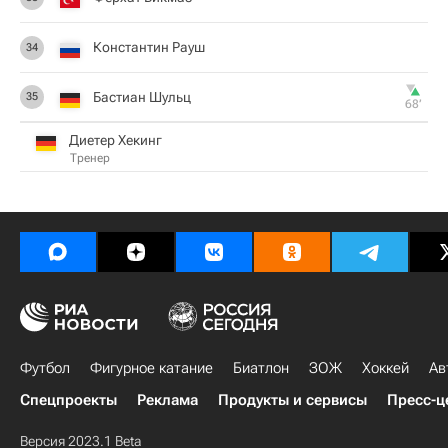
Константин Рауш
34
Бастиан Шульц
35
68‎’‎
Диетер Хекинг
Тренер
Футбол
Фигурное катание
Биатлон
ЗОЖ
Хоккей
Ав
Спецпроекты
Реклама
Продукты и сервисы
Пресс-ц
Версия 2023.1 Beta