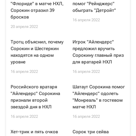
"Флориде" в матче НХЛ,
помог "Рейнджерс"
Сорокин отразил 39
обыграть "Детройт"
бросков
16 апреля 2022
20 апреля 2022
Тротц объяснил, почему
Игрок "Айлендерс"
Сорокин и Шестеркин
предложил вручить
находятся на одном
Сорокину главный приз
уровне
для вратарей НХЛ
16 апреля 2022
16 апреля 2022
Российского вратаря
Шатаут Сорокина помог
"Айлендерс" Сорокина
"Айлендерс" одолеть
признали второй
"Монреаль" в гостевом
звездой дня в НХЛ
матче НХЛ
16 апреля 2022
16 апреля 2022
Хет-трик и пять очков
Сорок три сейва