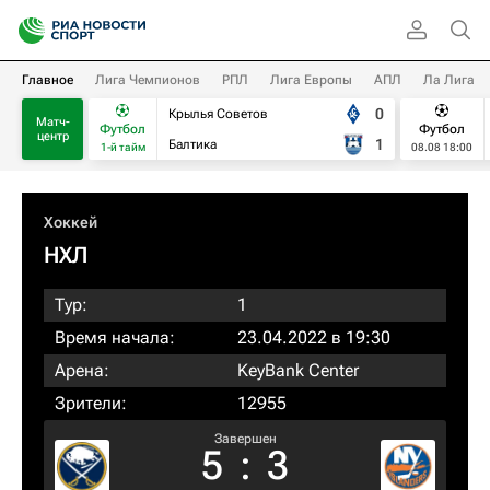
Главное
Лига Чемпионов
РПЛ
Лига Европы
АПЛ
Ла Лига
0
Крылья Советов
Матч-
Футбол
Футбол
центр
1
Балтика
1-й тайм
08.08 18:00
Хоккей
НХЛ
Тур:
1
Время начала:
23.04.2022 в 19:30
Арена:
KeyBank Center
Зрители:
12955
Завершен
5
:
3