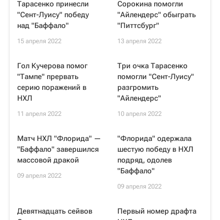
Тарасенко принесли
Сорокина помогли
"Сент-Луису" победу
"Айлендерс" обыграть
над "Баффало"
"Питтсбург"
15 апреля 2022
13 апреля 2022
Гол Кучерова помог
Три очка Тарасенко
"Тампе" прервать
помогли "Сент-Луису"
серию поражений в
разгромить
НХЛ
"Айлендерс"
11 апреля 2022
10 апреля 2022
Матч НХЛ "Флорида" —
"Флорида" одержала
"Баффало" завершился
шестую победу в НХЛ
массовой дракой
подряд, одолев
"Баффало"
09 апреля 2022
09 апреля 2022
Девятнадцать сейвов
Первый номер драфта