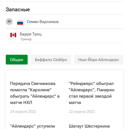
Запасные
Семен Варламов
40
Барри Троц
Тренер
Общее
Баффало Сейбрз
Нью-Йорк Айлендерс
Передача Свечникова
"Рейнджерс" обыграл
помогла "Каролине"
"Айлендерс", Панарин
обыграть "Айлендерс" в
стал первой звездой
матче НХЛ
матча
24 апреля 2022
22 апреля 2022
"Айлендерс" уступили
Шатаут Шестеркина