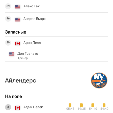
Алекс Так
89
Андерс Бьорк
96
Запасные
Арон Делл
80
Дон Гранато
Тренер
Айлендерс
На поле
Адам Пелек
3
05:48
19:35
54:40
54:40