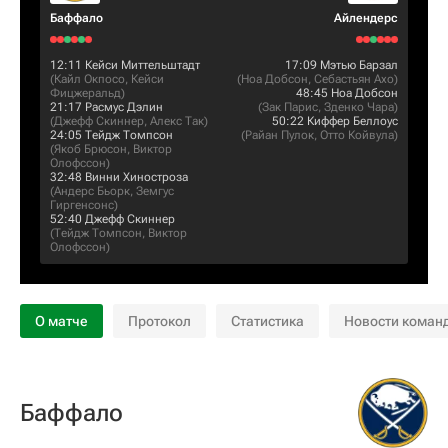
Баффало
Айлендерс
12:11
Кейси Миттельштадт
17:09
Мэтью Барзал
(
Кайл Окпосо
,
Кейси
(
Ноа Добсон
,
Себастьян Ахо
)
Фицжеральд
)
48:45
Ноа Добсон
21:17
Расмус Дэлин
(
Зак Парис
,
Зденко Чара
)
(
Джефф Скиннер
,
Алекс Так
)
50:22
Киффер Беллоус
24:05
Тейдж Томпсон
(
Райан Пулок
,
Отто Койвула
)
(
Якоб Брюсон
,
Виктор
Олофссон
)
32:48
Винни Хиностроза
(
Андерс Бьорк
,
Земгус
Гиргенсонс
)
52:40
Джефф Скиннер
(
Тейдж Томпсон
,
Виктор
Олофссон
)
О матче
Протокол
Статистика
Новости коман
Баффало