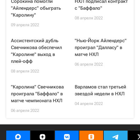
Сорокина помогли
НХЛ подписал контракт
"Айлендерс" обыграть
с "Баффало"
"Каролину"
08 апреля 2022
09 апреля 2022
Ассистентский дубль
"Нью-Йорк Айлендерс"
Свечникова обеспечил
проиграл "Далласу" в
"Каролине" выход в
матче НХЛ
плей-офф
06 апреля 2022
08 апреля 2022
"Каролина" Свечникова
Варламов стал третьей
проиграла "Баффало" в
звездой недели в НХЛ
матче чемпионата НХЛ
04 апреля 2022
06 апреля 2022