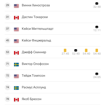
Винни Хиностроза
29
32:48
Дастин Токарски
31
Кейси Миттельштадт
37
12:11
Кейси Фицжеральд
45
Джефф Скиннер
53
27:45
52:40
54:40
54:40
Виктор Олофссон
71
Тейдж Томпсон
72
24:05
Расмус Асплунд
74
Якоб Брюсон
78