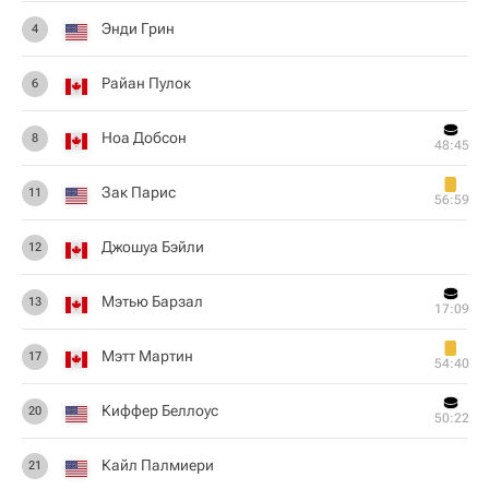
Энди Грин
4
Райан Пулок
6
Ноа Добсон
8
48:45
Зак Парис
11
56:59
Джошуа Бэйли
12
Мэтью Барзал
13
17:09
Мэтт Мартин
17
54:40
Киффер Беллоус
20
50:22
Кайл Палмиери
21