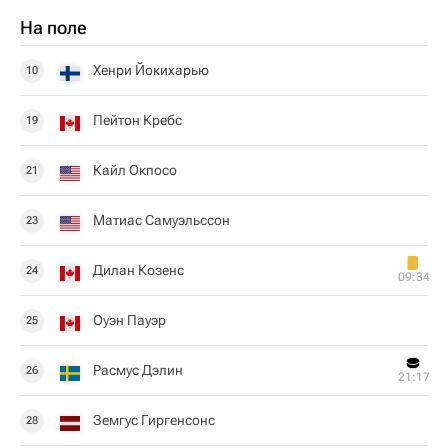
На поле
Хенри Йокихарью
10
Пейтон Кребс
19
Кайл Окпосо
21
Матиас Самуэльссон
23
Дилан Козенс
24
09:34
Оуэн Пауэр
25
Расмус Дэлин
26
21:17
Земгус Гиргенсонс
28