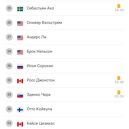
Себастьян Ахо
25
34:49
Оливер Вальстрем
26
Андерс Ли
27
Брок Нельсон
29
Илья Сорокин
30
Росс Джонстон
32
54:40
Зденко Чара
33
03:39
Отто Койвула
36
Кейси Цизикас
53