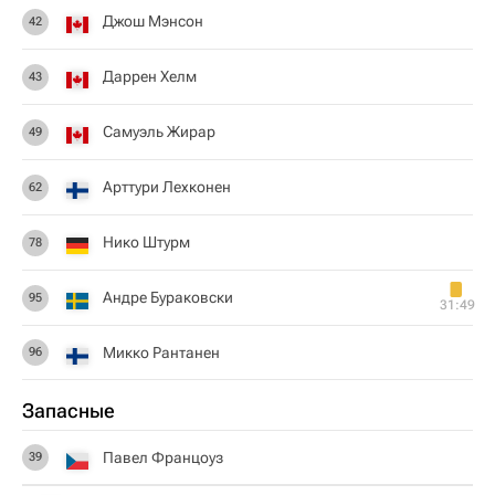
Джош Мэнсон
42
Даррен Хелм
43
Самуэль Жирар
49
Арттури Лехконен
62
Нико Штурм
78
Андре Бураковски
95
31:49
Микко Рантанен
96
Запасные
Павел Францоуз
39