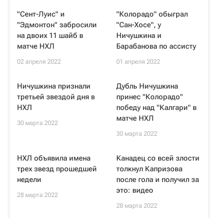
"Сент-Луис" и
"Колорадо" обыграл
"Эдмонтон" забросили
"Сан-Хосе", у
на двоих 11 шайб в
Ничушкина и
матче НХЛ
Барабанова по ассисту
02 апреля 2022
01 апреля 2022
Ничушкина признали
Дубль Ничушкина
третьей звездой дня в
принес "Колорадо"
НХЛ
победу над "Калгари" в
матче НХЛ
30 марта 2022
30 марта 2022
НХЛ объявила имена
Канадец со всей злости
трех звезд прошедшей
толкнул Капризова
недели
после гола и получил за
это: видео
28 марта 2022
28 марта 2022