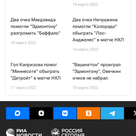
19 марта 2022
Два очка Макдэвида
Два очка Ничушкина
помогли "Эдмонтону"
помогли "Колорадо"
разгромить "Баффало"
обыграть "Лос-
Анджелес" в матче НХЛ
18 марта 2022
16 марта 2022
Гол Капризова помог
"Вашингтон" проиграл
"Миннесоте" обыграть
"Эдмонтону", Овечкин
"Детройт" в матче НХЛ
очков не набрал
11 марта 2022
10 марта 2022