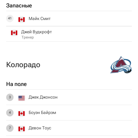
Запасные
Майк Смит
41
Джей Вудкрофт
Тренер
Колорадо
На поле
Джек Джонсон
3
Боуэн Байрэм
4
Девон Тоус
7