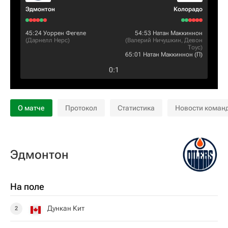
Эдмонтон
Колорадо
45:24
Уоррен Фегеле
54:53
Натан Маккиннон
(
Дарнелл Нерс
)
(
Валерий Ничушкин
,
Девон
Тоус
)
65:01
Натан Маккиннон
(П)
0
:
1
О матче
Протокол
Статистика
Новости коман
Эдмонтон
На поле
Дункан Кит
2