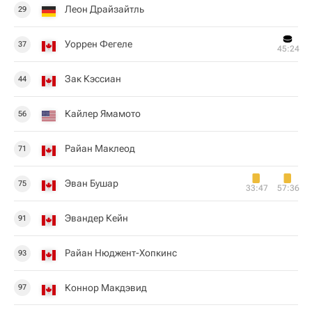
Леон Драйзайтль
29
Уоррен Фегеле
37
45:24
Зак Кэссиан
44
Кайлер Ямамото
56
Райан Маклеод
71
Эван Бушар
75
33:47
57:36
Эвандер Кейн
91
Райан Нюджент-Хопкинс
93
Коннор Макдэвид
97