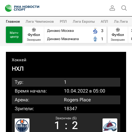
Главное
Лига Чемпионов
РПЛ
Лига Европы
АПЛ
Ла Лига
3
Динамо Москва
Матч-
Футбол
Футбол
центр
1
Динамо Махачкала
Завершен
Завершен
Хоккей
НХЛ
Тур:
1
Время начала:
10.04.2022 в 05:00
Арена:
Rogers Place
Зрители:
18347
Закончен (Б)
1
:
2