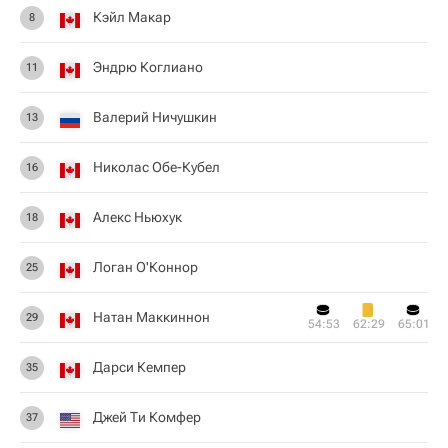
Кэйл Макар
8
Эндрю Коглиано
11
Валерий Ничушкин
13
Николас Обе-Кубел
16
Алекс Ньюхук
18
Логан О'Коннор
25
Натан Маккиннон
29
54:53
62:29
65:01
Дарси Кемпер
35
Джей Ти Комфер
37