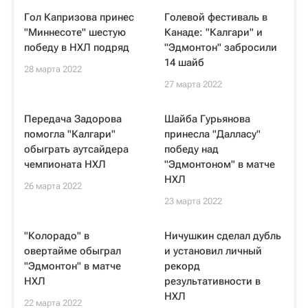
Гол Капризова принес
Голевой фестиваль в
"Миннесоте" шестую
Канаде: "Калгари" и
победу в НХЛ подряд
"Эдмонтон" забросили
14 шайб
28 марта 2022
27 марта 2022
Передача Задорова
Шайба Гурьянова
помогла "Калгари"
принесла "Далласу"
обыграть аутсайдера
победу над
чемпионата НХЛ
"Эдмонтоном" в матче
НХЛ
26 марта 2022
23 марта 2022
"Колорадо" в
Ничушкин сделал дубль
овертайме обыграл
и установил личный
"Эдмонтон" в матче
рекорд
НХЛ
результативности в
НХЛ
22 марта 2022