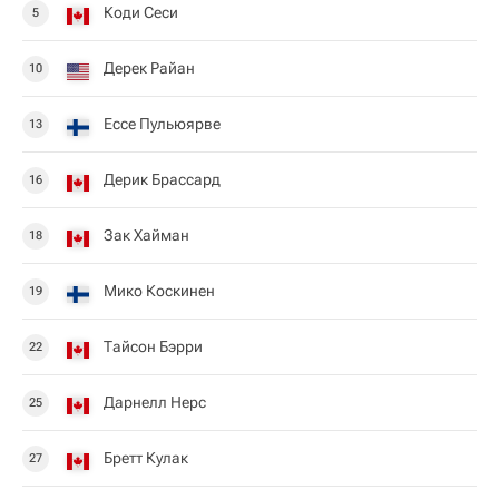
Коди Сеси
5
Дерек Райан
10
Ессе Пульюярве
13
Дерик Брассард
16
Зак Хайман
18
Мико Коскинен
19
Тайсон Бэрри
22
Дарнелл Нерс
25
Бретт Кулак
27