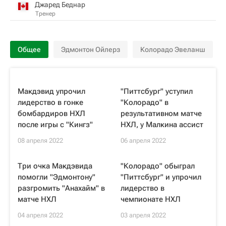
Джаред Беднар
Тренер
Общее
Эдмонтон Ойлерз
Колорадо Эвеланш
Макдэвид упрочил
"Питтсбург" уступил
лидерство в гонке
"Колорадо" в
бомбардиров НХЛ
результативном матче
после игры с "Кингз"
НХЛ, у Малкина ассист
08 апреля 2022
06 апреля 2022
Три очка Макдэвида
"Колорадо" обыграл
помогли "Эдмонтону"
"Питтсбург" и упрочил
разгромить "Анахайм" в
лидерство в
матче НХЛ
чемпионате НХЛ
04 апреля 2022
03 апреля 2022