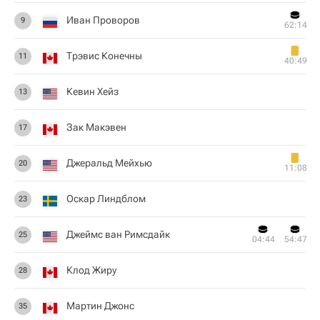
Иван Проворов
9
62:14
Трэвис Конечны
11
40:49
Кевин Хейз
13
Зак Макэвен
17
Джеральд Мейхью
20
11:08
Оскар Линдблом
23
Джеймс ван Римсдайк
25
04:44
54:47
Клод Жиру
28
Мартин Джонс
35