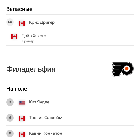
Запасные
Крис Дригер
60
Дэйв Хэкстол
Тренер
Филадельфия
На поле
Кит Яндле
3
Трэвис Санхейм
6
Кевин Коннатон
8