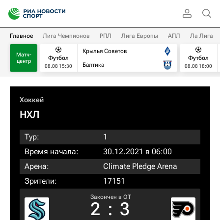
Главное
Лига Чемпионов
РПЛ
Лига Европы
АПЛ
Ла Лига
Крылья Советов
Матч-
Футбол
Футбол
центр
Балтика
08.08 15:30
08.08 18:00
Хоккей
НХЛ
Тур:
1
Время начала:
30.12.2021 в 06:00
Арена:
Climate Pledge Arena
Зрители:
17151
Закончен в OT
2
:
3