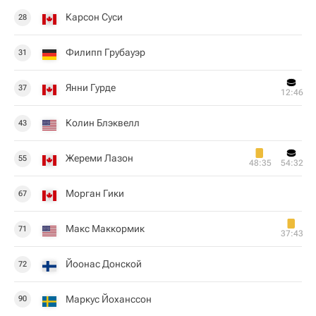
Карсон Суси
28
Филипп Грубауэр
31
Янни Гурде
37
12:46
Колин Блэквелл
43
Жереми Лазон
55
48:35
54:32
Морган Гики
67
Макс Маккормик
71
37:43
Йоонас Донской
72
Маркус Йоханссон
90