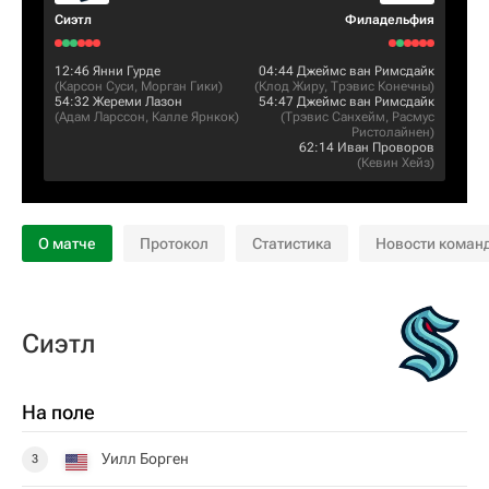
Сиэтл
Филадельфия
12:46
Янни Гурде
04:44
Джеймс ван Римсдайк
(
Карсон Суси
,
Морган Гики
)
(
Клод Жиру
,
Трэвис Конечны
)
54:32
Жереми Лазон
54:47
Джеймс ван Римсдайк
(
Адам Ларссон
,
Калле Ярнкок
)
(
Трэвис Санхейм
,
Расмус
Ристолайнен
)
62:14
Иван Проворов
(
Кевин Хейз
)
О матче
Протокол
Статистика
Новости коман
Сиэтл
На поле
Уилл Борген
3