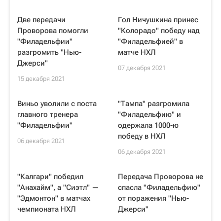
Две передачи
Гол Ничушкина принес
Проворова помогли
"Колорадо" победу над
"Филадельфии"
"Филадельфией" в
разгромить "Нью-
матче НХЛ
Джерси"
07 декабря 2021
15 декабря 2021
Виньо уволили с поста
"Тампа" разгромила
главного тренера
"Филадельфию" и
"Филадельфии"
одержала 1000-ю
победу в НХЛ
06 декабря 2021
06 декабря 2021
"Калгари" победил
Передача Проворова не
"Анахайм", а "Сиэтл" —
спасла "Филадельфию"
"Эдмонтон" в матчах
от поражения "Нью-
чемпионата НХЛ
Джерси"