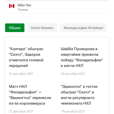
Mike Yeo
Тренер
Общее
Сиэтл Кракен
Филадельфия Флайерз
"Калгари" обыграл
Шайба Проворова в
"Сиэтл", Задоров
овертайме принесла
отметился голевой
победу "Филадельфии"
передачей
в матче НХЛ
31 декабря 2021
30 декабря 2021
Матч НХЛ
"Эдмонтон" в гостях
"Филадельфия" —
обыграл "Сиэтл" в
"Вашингтон" перенесли
матче регулярного
из-за коронавируса
чемпионата НХЛ
21 декабря 2021
19 декабря 2021