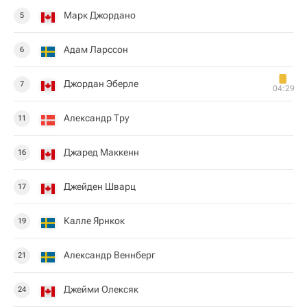
Марк Джордано
5
Адам Ларссон
6
Джордан Эберле
7
04:29
Александр Тру
11
Джаред Маккенн
16
Джейден Шварц
17
Калле Ярнкок
19
Александр Веннберг
21
Джейми Олексяк
24