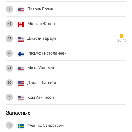
Патрик Браун
38
Морган Фрост
48
Джастин Браун
61
26:46
Расмус Ристолайнен
70
Макс Уиллман
71
Джоэл Фараби
86
Кэм Аткинсон
89
Запасные
Феликс Сандстрем
32