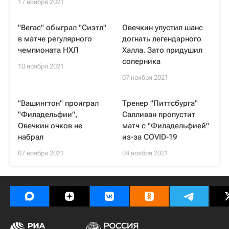
17 ноября 2021
"Вегас" обыграл "Сиэтл"
Овечкин упустил шанс
в матче регулярного
догнать легендарного
чемпионата НХЛ
Халла. Зато придушил
соперника
10 ноября 2021
07 ноября 2021
"Вашингтон" проиграл
Тренер "Питтсбурга"
"Филадельфии",
Салливан пропустит
Овечкин очков не
матч с "Филадельфией"
набрал
из-за COVID-19
07 ноября 2021
04 ноября 2021