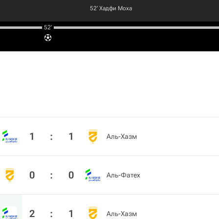
52‎’‎
Хадфи Моха
52‎’‎
1
:
1
Аль-Хазм
0
:
0
Аль-Фатех
2
:
1
Аль-Хазм