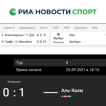
Серия А
Бундеслига
Лига 1
КХЛ
НХЛ
Евролига
НБА
6
3
9
Е. Александрова
Г. Дабровски
Аякс
Футбол
3
6
11
К. Гауфф
К. Макнейли
Шелбурн
Завершен
Тур:
6
Время начала:
25.09.2021 в 18:15
Завершен
0
:
1
Аль-Хазм