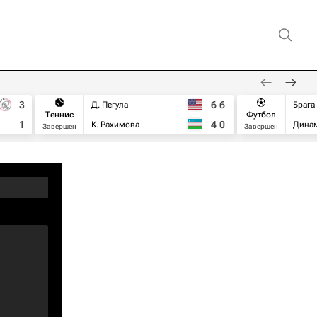
3
6
6
Д. Пегула
Брага
Теннис
Футбол
1
4
0
К. Рахимова
Дина
Завершен
Завершен