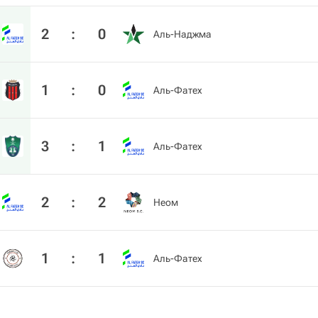
2
:
0
Аль-Наджма
1
:
0
Аль-Фатех
3
:
1
Аль-Фатех
2
:
2
Неом
1
:
1
Аль-Фатех