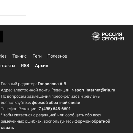
ries
Теннис
Теги
Полезное
нтакты
RSS
Архив
Главный редактор:
Гаврилова А.В.
Адрес электронной почты Редакции:
r-sport.internet@ria.ru
По вопросам размещения пресс-релизов и рекламы
воспользуйтесь
формой обратной связи
Телефон Редакции:
7 (495) 645-6601
Чтобы связаться с редакцией или сообщить обо всех
замеченных ошибках, воспользуйтесь
формой обратной
связи
.