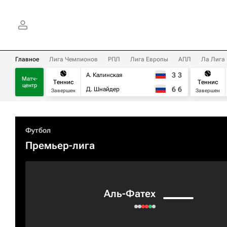
Главное
Лига Чемпионов
РПЛ
Лига Европы
АПЛ
Ла Лига
3
3
А. Калинская
Матч-
Теннис
Теннис
центр
6
6
Д. Шнайдер
Завершен
Завершен
Футбол
Премьер-лига
Аль-Фатех