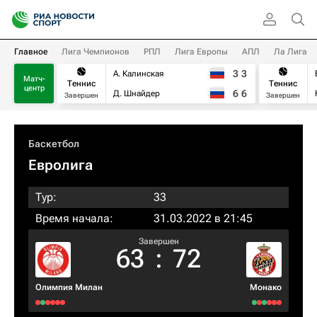
Главное
Лига Чемпионов
РПЛ
Лига Европы
АПЛ
Ла Лига
3
3
А. Калинская
Матч-
Теннис
Теннис
центр
6
6
Д. Шнайдер
Завершен
Завершен
Баскетбол
Евролига
Тур:
33
Время начала:
31.03.2022 в 21:45
Завершен
63
:
72
Олимпия Милан
Монако