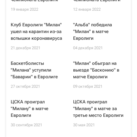
19 января 2022
12 января 2022
Клуб Евролиги "Милан"
"Альба" победила
ушел на карантин из-за
"Милан" в матче
вспышки коронавируса
Евролиги
21 декабря 2021
04 декабря 2021
Баскетболисты
"Милан" обыграл на
"Милана" уступили
выезде "Басконию" в
"Баварии" в Евролиге
матче Евролиги
27 октября 2021
09 октября 2021
ЦСКА проиграл
ЦСКА проиграл
"Милану" в матче
"Милану" в матче за
Евролиги
третье место Евролиги
30 сентября 2021
30 мая 2021