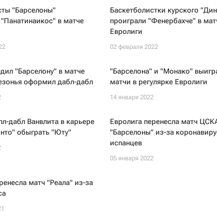
сты "Барселоны"
Баскетболистки курского "Ди
"Панатинаикос" в матче
проиграли "Фенербахче" в мат
Евролиги
22
02 февраля 2022
ил "Барселону" в матче
"Барселона" и "Монако" выигр
езонья оформил дабл-дабл
матчи в регулярке Евролиги
2
14 января 2022
л-дабл Ванвлита в карьере
Евролига перенесла матч ЦСК
нто" обыграть "Юту"
"Барселоны" из-за коронавиру
испанцев
2
05 января 2022
ренесла матч "Реала" из-за
са
21