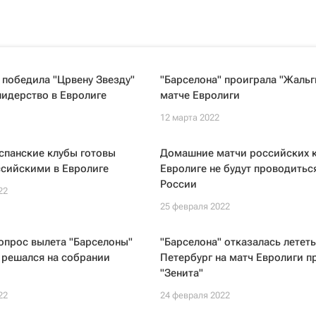
 победила "Црвену Звезду"
"Барселона" проиграла "Жальг
лидерство в Евролиге
матче Евролиги
12 марта 2022
спанские клубы готовы
Домашние матчи российских 
ссийскими в Евролиге
Евролиге не будут проводитьс
России
22
25 февраля 2022
опрос вылета "Барселоны"
"Барселона" отказалась лететь
 решался на собрании
Петербург на матч Евролиги п
"Зенита"
22
24 февраля 2022