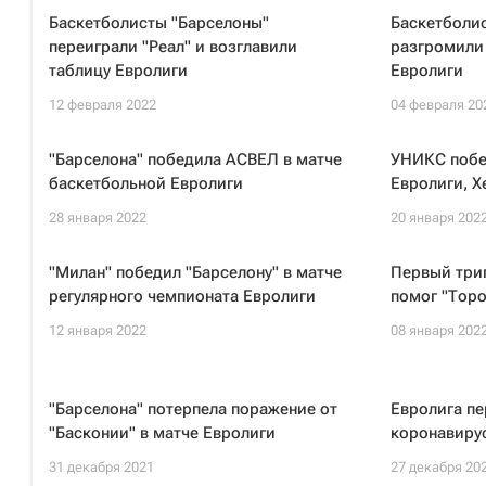
Баскетболисты "Барселоны"
Баскетболи
переиграли "Реал" и возглавили
разгромили 
таблицу Евролиги
Евролиги
12 февраля 2022
04 февраля 20
"Барселона" победила АСВЕЛ в матче
УНИКС побед
баскетбольной Евролиги
Евролиги, Х
28 января 2022
20 января 202
"Милан" победил "Барселону" в матче
Первый трип
регулярного чемпионата Евролиги
помог "Торо
12 января 2022
08 января 202
"Барселона" потерпела поражение от
Евролига пе
"Басконии" в матче Евролиги
коронавиру
31 декабря 2021
27 декабря 20