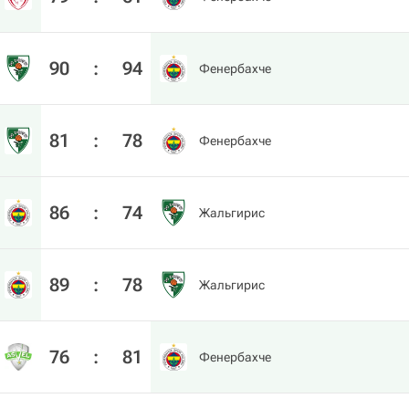
90
:
94
Фенербахче
81
:
78
Фенербахче
86
:
74
Жальгирис
89
:
78
Жальгирис
76
:
81
Фенербахче