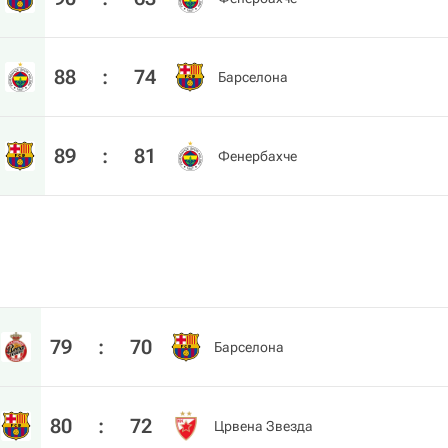
88
:
74
Барселона
89
:
81
Фенербахче
79
:
70
Барселона
80
:
72
Црвена Звезда