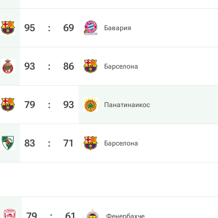
95
:
69
Бавария
93
:
86
Барселона
79
:
93
Панатинаикос
83
:
71
Барселона
79
:
61
Фенербахче