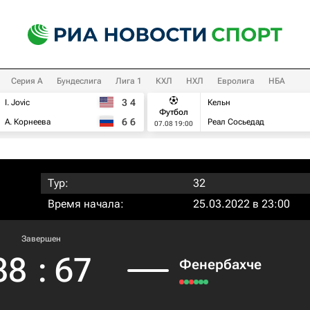
Серия А
Бундеслига
Лига 1
КХЛ
НХЛ
Евролига
НБА
3
4
I. Jovic
Кельн
Футбол
6
6
А. Корнеева
Реал Сосьедад
07.08 19:00
Тур:
32
Время начала:
25.03.2022 в 23:00
Завершен
88
:
67
Фенербахче