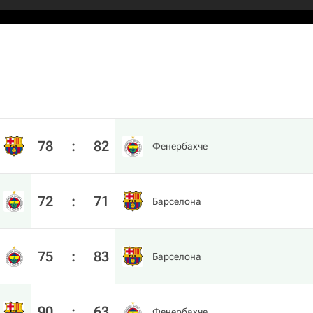
78
:
82
Фенербахче
72
:
71
Барселона
75
:
83
Барселона
90
:
63
Фенербахче