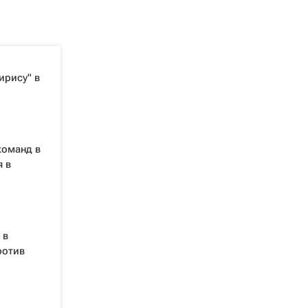
ирису" в
команд в
я в
 в
ротив