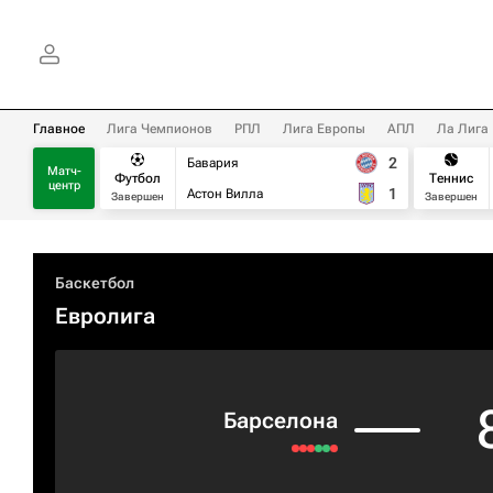
Главное
Лига Чемпионов
РПЛ
Лига Европы
АПЛ
Ла Лига
2
Бавария
Матч-
Футбол
Теннис
центр
1
Астон Вилла
Завершен
Завершен
Баскетбол
Евролига
Барселона