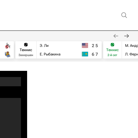
2
5
Э. Ли
М. Анд
Теннис
Теннис
6
7
Е. Рыбакина
Л. Фер
Завершен
2-й сет