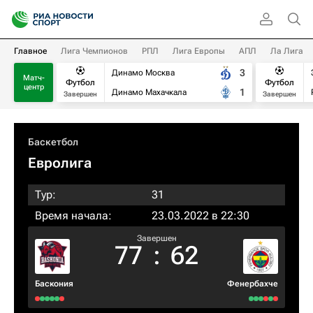
Главное
Лига Чемпионов
РПЛ
Лига Европы
АПЛ
Ла Лига
3
Динамо Москва
Матч-
Футбол
Футбол
центр
1
Динамо Махачкала
Завершен
Завершен
Баскетбол
Евролига
Тур:
31
Время начала:
23.03.2022 в 22:30
Завершен
77
:
62
Баскония
Фенербахче