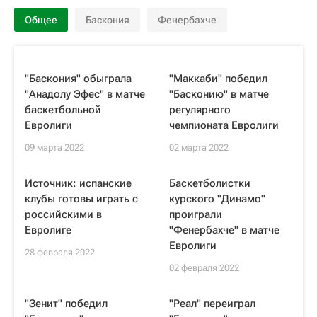
Общее
Баскония
Фенербахче
"Баскония" обыграла
"Маккаби" победил
"Анадолу Эфес" в матче
"Басконию" в матче
баскетбольной
регулярного
Евролиги
чемпионата Евролиги
09 марта 2022
02 марта 2022
Источник: испанские
Баскетболистки
клубы готовы играть с
курского "Динамо"
российскими в
проиграли
Евролиге
"Фенербахче" в матче
Евролиги
28 февраля 2022
02 февраля 2022
"Зенит" победил
"Реал" переиграл