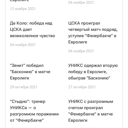
04 ноября 2021
12 ноября 2021
Де Коло: победа над
ЦСКА проиграл
ЦСКА дает
четвертый матч подряд,
великолепное чувство
уступив "Фенербахче" в
Евролиге
04 ноября 2021
04 ноября 2021
"Зенит" победил
УНИКС одержал вторую
"Басконию" в матче
победу в Евролиге,
Евролиги
обыграв "Басконию"
29 октября 2021
27 октября 2021
"Стыдно": тренер
УНИКС с разгромным
УНИКСа — о
счетом проиграл
разгромном поражении
"Фенербахче" в матче
от "Фенербахче"
Евролиги