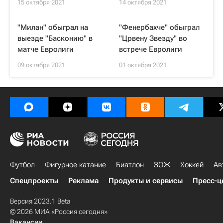
15 октября 2021
14 октября 2021
"Милан" обыграл на
"Фенербахче" обыграл
выезде "Басконию" в
"Црвену Звезду" во
матче Евролиги
встрече Евролиги
09 октября 2021
01 октября 2021
Футбол
Фигурное катание
Биатлон
ЗОЖ
Хоккей
Ав
Спецпроекты
Реклама
Продукты и сервисы
Пресс-ц
Версия 2023.1 Beta
© 2026 МИА «Россия сегодня»
Вакансии