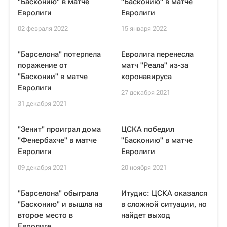
"Басконию" в матче
"Басконию" в матче
Евролиги
Евролиги
02 февраля 2022
15 января 2022
"Барселона" потерпела
Евролига перенесла
поражение от
матч "Реала" из-за
"Басконии" в матче
коронавируса
Евролиги
27 декабря 2021
31 декабря 2021
"Зенит" проиграл дома
ЦСКА победил
"Фенербахче" в матче
"Басконию" в матче
Евролиги
Евролиги
09 декабря 2021
20 ноября 2021
"Барселона" обыграла
Итудис: ЦСКА оказался
"Басконию" и вышла на
в сложной ситуации, но
второе место в
найдет выход
Евролиге