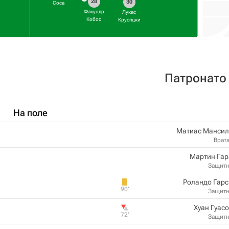
28
30
Соса
Факундо
Лукас
Кобос
Круспцки
Патронато
На поле
Матиас Мансил
Врат
Мартин Гар
Защит
Роландо Гарс
90‎’‎
Защит
Хуан Гуас
72‎’‎
Защит