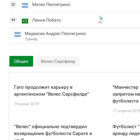
Матео Пеллегрино
32
Ленни Лобато
44
86‎’‎
Маурисио Андрес Пеллегрино
Тренер
Общее
Велес Сарсфилд
Гаго продолжит карьеру в
"Манчестер 
аргентинском "Велес Сарсфилде"
запретом на
футболиста
19 июня 2019
17 апреля 201
"Велес" официально подтвердил
Футболист "
возвращение футболиста Сарате в
аренду лиде