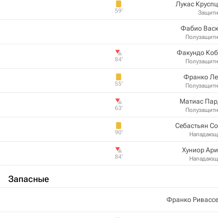
Лукас Крусп
59‎’‎
Защит
Фабио Васк
Полузащит
Факундо Коб
84‎’‎
Полузащит
Франко Ле
55‎’‎
Полузащит
Матиас Пар
63‎’‎
Полузащит
Себастьян С
90‎’‎
Нападающ
Хуниор Ар
84‎’‎
Нападающ
Запасные
Франко Ривассе