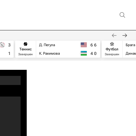
3
6
6
Д. Пегула
Брага
Теннис
Футбол
1
4
0
К. Рахимова
Дина
Завершен
Завершен