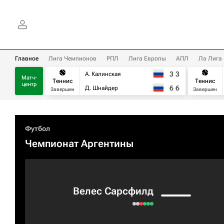
Главное
Лига Чемпионов
РПЛ
Лига Европы
АПЛ
Ла Лига
3
3
А. Калинская
Матч-
Теннис
Теннис
центр
6
6
Д. Шнайдер
Завершен
Завершен
Футбол
Чемпионат Аргентины
Велес Сарсфилд