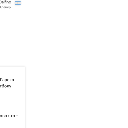
Delfino
Тренер
 Гарека
тболу
ово это -