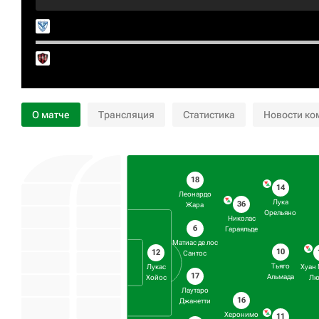
О матче
Трансляция
Статистика
Новости ко
18
14
Леонардо
Лука
36
Жара
Орельяно
Николас
6
Гараяльде
Матиас де лос
10
12
Сантос
Тьяго
Лукас
Хуан
17
Альмада
Хойос
Лю
Лаутаро
16
Джанетти
Херонимо
11