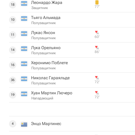
Леонардо Жара
18
77‎’‎
Защитник
Тьяго Альмада
10
Полузащитник
Лукас Янсон
11
60‎’‎
Полузащитник
Лука Орельяно
14
86‎’‎
Полузащитник
Херонимо Поблете
16
Полузащитник
Николас Гараяльде
36
72‎’‎
Полузащитник
Хуан Мартин Лючеро
19
72‎’‎
Нападающий
Энцо Мартинес
4