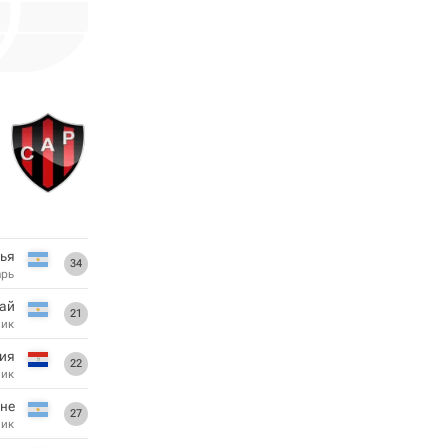
ья
34
арь
ай
21
ник
ия
22
ник
оне
27
ник