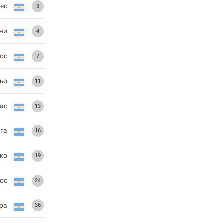
тес
3
ни
4
рос
7
ьо
11
ас
13
ага
16
ко
19
ос
24
ера
36