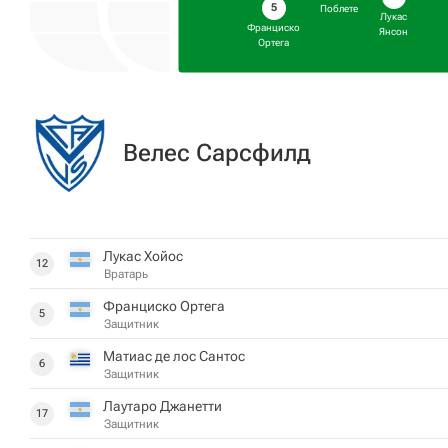
5
Поблете
Лукас
Франциско
Янсон
Ортега
Велес Сарсфилд
Лукас Хойос
12
Вратарь
Франциско Ортега
5
Защитник
Матиас де лос Сантос
6
Защитник
Лаутаро Джанетти
17
Защитник