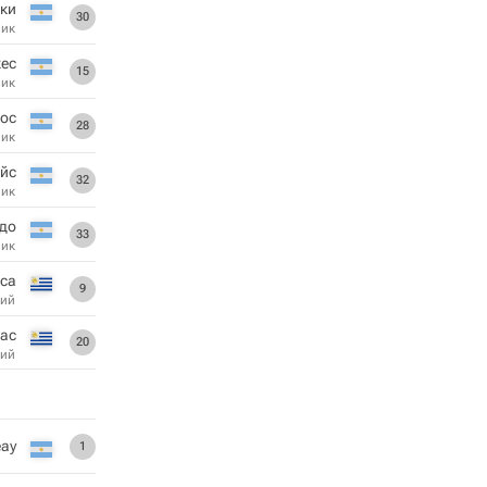
цки
30
ник
ес
15
ник
ос
28
ник
йс
32
ник
до
33
ник
оса
9
ий
иас
20
ий
ау
1