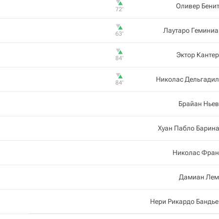
Оливер Бени
72‎’‎
Лаутаро Геминиа
63‎’‎
Эктор Канте
84‎’‎
Николас Дельгадил
84‎’‎
Брайан Ньев
Хуан Пабло Барин
Николас Фран
Дамиан Лем
Нери Рикардо Бандь