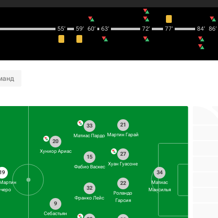
55‎’‎
59‎’‎
60‎’‎
63‎’‎
72‎’‎
77‎’‎
84‎’‎
86‎’‎
манд
21
33
Мартин Гарай
Матиас Пардо
20
Хуниор Ариас
27
15
Хуан Гуасоне
Фабио Васкес
19
34
 Мартин
Матиас
22
32
черо
Мансилья
Роландо
Франко Лейс
Гарсия
9
Себастьян