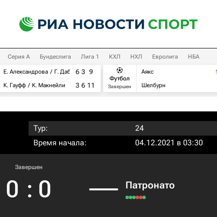
Серия А
Бундеслига
Лига 1
КХЛ
НХЛ
Евролига
НБА
6
3
9
Е. Александрова
Г. Дабровски
Аякс
Футбол
3
6
11
К. Гауфф
К. Макнейли
Шелбурн
Завершен
Тур:
24
Время начала:
04.12.2021 в 03:30
Завершен
0
:
0
Патронато