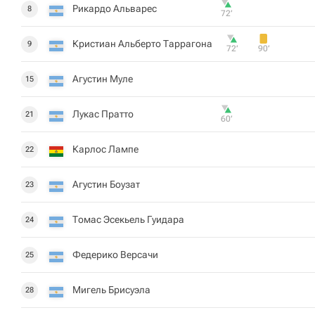
Рикардо Альварес
8
72‎’‎
Кристиан Альберто Таррагона
9
72‎’‎
90‎’‎
Агустин Муле
15
Лукас Пратто
21
60‎’‎
Карлос Лампе
22
Агустин Боузат
23
Томас Эсекьель Гуидара
24
Федерико Версачи
25
Мигель Брисуэла
28