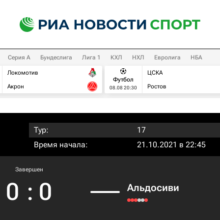
Серия А
Бундеслига
Лига 1
КХЛ
НХЛ
Евролига
НБА
Локомотив
ЦСКА
Футбол
Акрон
Ростов
08.08 20:30
Тур:
17
Время начала:
21.10.2021 в 22:45
Завершен
0
:
0
Альдосиви