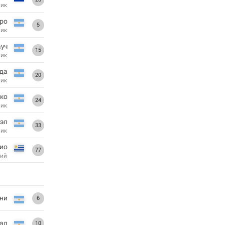
ник
еро
5
ник
ауч
15
ник
да
20
ник
ико
24
ник
эл
33
ник
чио
77
ий
ни
6
ал
10