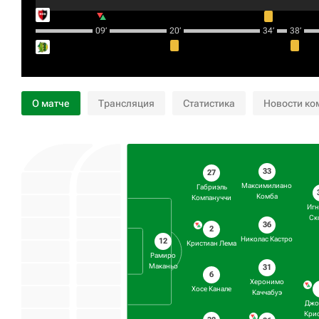
09‎’‎
20‎’‎
34‎’‎
38‎’‎
О матче
Трансляция
Статистика
Новости ко
33
27
Максимилиано
Габриэль
Комба
Компануччи
Игн
Ск
36
2
Николас Кастро
12
Кристиан Лема
Рамиро
Маканьо
31
6
Херонимо
Хосе Канале
Каччабуэ
Джо
Крис