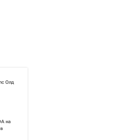
лс Олд
ФА на
 в