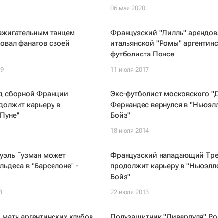
06 мая 2020
ажигательным танцем
Французский "Лилль" арендов
овал фанатов своей
итальянской "Ромы" аргентинс
футболиста Понсе
19
11 июля 2017
д сборной Франции
Экс-футболист московского "
должит карьеру в
Фернандес вернулся в "Ньюэл
Пуне"
Бойз"
18 июля 2014
уэль Гузман может
Французский нападающий Тре
льдеса в "Барселоне" -
продолжит карьеру в "Ньюэлл
Бойз"
3
22 июля 2013
матч аргентинских клубов
Полузащитник "Ливерпуля" Ро