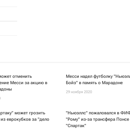
может отменить
Месси надел футболку "Ньюэл
ение Месси за акцию в
Бойз" в память о Марадоне
адоны
29 ноября 2020
0
ртаку" может грозить
"Ньюэллc" пожаловался в ФИ
из еврокубков за "дело
"Рому" из-за трансфера Понсе
"Спартак"