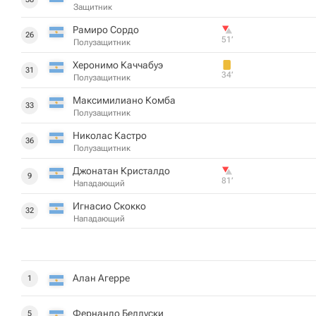
Защитник
Рамиро Сордо
26
51‎’‎
Полузащитник
Херонимо Каччабуэ
31
34‎’‎
Полузащитник
Максимилиано Комба
33
Полузащитник
Николас Кастро
36
Полузащитник
Джонатан Кристалдо
9
81‎’‎
Нападающий
Игнасио Скокко
32
Нападающий
Алан Агерре
1
Фернандо Беллуски
5