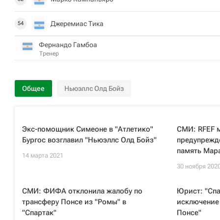
Джеремиас Тика
54
Фернандо Гамбоа
Тренер
Общее
Ньюэллс Олд Бойз
Экс-помощник Симеоне в "Атлетико"
СМИ: RFEF 
Бургос возглавил "Ньюэллс Олд Бойз"
предупрежд
память Мар
14 марта 2021
30 ноября 202
СМИ: ФИФА отклонила жалобу по
Юрист: "Спа
трансферу Понсе из "Ромы" в
исключение 
"Спартак"
Понсе"