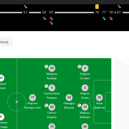
51‎’‎
58‎’‎
59‎’‎
76‎’‎
77‎’‎
78‎’‎
81‎’‎
манд
20
4
Малком
Руфино
32
Брайда
Лучеро
асио
5
2
окко
Гастон Хиль
Марио
77
33
25
Ромеро
Лопес
Мартин
Леандро
Хосе
24
19
Каутеруччио
Масиэл
Девеччи
Гастон
Маркос
9
Лодико
Майерс
натан
15
28
талдо