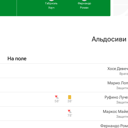
Габриэль
Фернандо
Хауч
Роман
Альдосиви
На поле
Хосе Деве
Врат
Марио Лоп
Защит
Руфино Луч
58‎’‎
38‎’‎
Защит
Маркос Майе
78‎’‎
Защит
Фернандо Ром