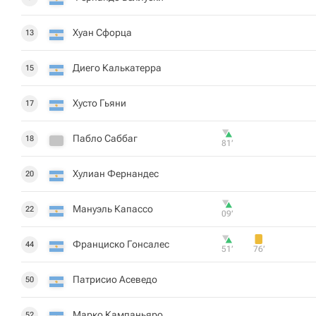
Хуан Сфорца
13
Диего Калькатерра
15
Хусто Гьяни
17
Пабло Саббаг
18
81‎’‎
Хулиан Фернандес
20
Мануэль Капассо
22
09‎’‎
Франциско Гонсалес
44
51‎’‎
76‎’‎
Патрисио Асеведо
50
Марко Кампаньяро
52