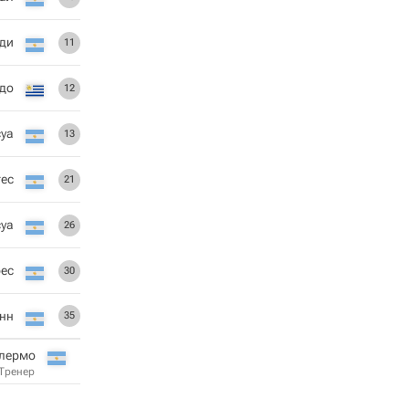
ди
11
до
12
уа
13
гес
21
уа
26
ес
30
нн
35
лермо
Тренер