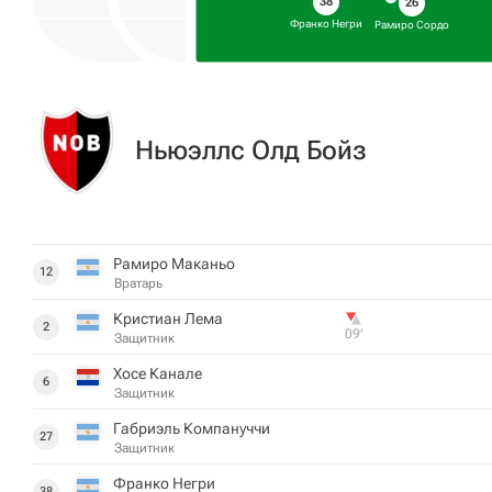
38
26
Франко Негри
Рамиро Сордо
Ньюэллс Олд Бойз
Рамиро Маканьо
12
Вратарь
Кристиан Лема
2
09‎’‎
Защитник
Хосе Канале
6
Защитник
Габриэль Компануччи
27
Защитник
Франко Негри
38