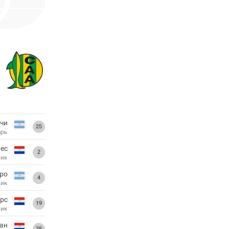
ччи
25
арь
ес
2
ник
еро
4
ник
рс
19
ник
ан
28