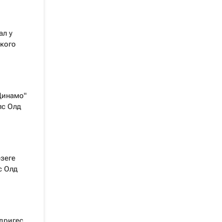
ал у
кого
Динамо"
лс Олд
зеге
с Олд
дригес