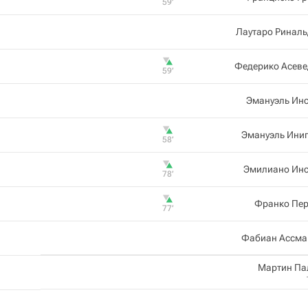
59‎’‎
Лаутаро Риналь
Федерико Асеве
59‎’‎
Эмануэль Инс
Эмануэль Ини
58‎’‎
Эмилиано Инс
78‎’‎
Франко Пер
77‎’‎
Фабиан Ассма
Мартин Па