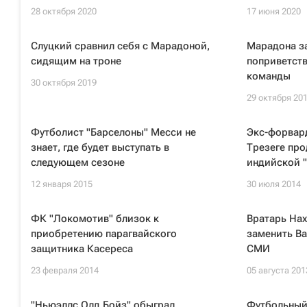
28 октября 2020
17 июня 2020
Слуцкий сравнил себя с Марадоной,
Марадона з
сидящим на троне
поприветств
команды
30 октября 2019
29 октября 20
Футболист "Барселоны" Месси не
Экс-форвар
знает, где будет выступать в
Трезеге про
следующем сезоне
индийской "
12 января 2015
30 июля 2014
ФК "Локомотив" близок к
Вратарь Нах
приобретению парагвайского
заменить Ва
защитника Касереса
СМИ
23 февраля 2014
05 августа 201
"Ньюэллс Олд Бойз" обыграл
Футбольный 