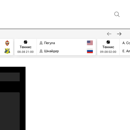
Д. Пегула
А. С
Теннис
Теннис
Д. Шнайдер
Е. А
08.08 21:00
09.08 02:00