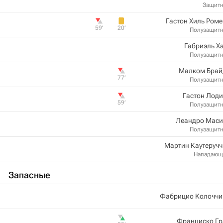
Защит
Гастон Хиль Ром
59‎’‎
20‎’‎
Полузащит
Габриэль Х
Полузащит
Малком Брай
77‎’‎
Полузащит
Гастон Лод
59‎’‎
Полузащит
Леандро Маси
Полузащит
Мартин Каутеруч
Нападающ
Запасные
Фабрицио Колоччи
Франциско Гр