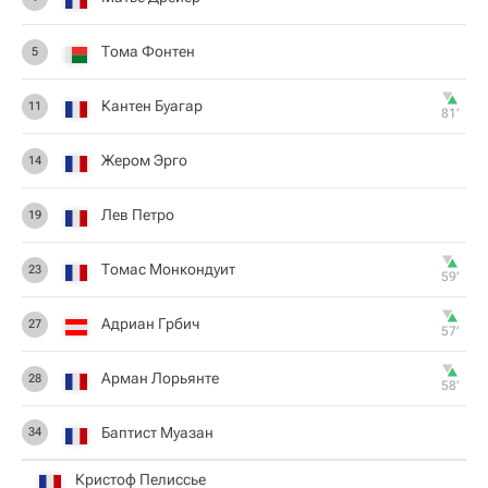
Тома Фонтен
5
Кантен Буагар
11
81‎’‎
Жером Эрго
14
Лев Петро
19
Томас Монкондуит
23
59‎’‎
Адриан Грбич
27
57‎’‎
Арман Лорьянте
28
58‎’‎
Баптист Муазан
34
Кристоф Пелиссье