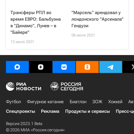
Трансферы РПЛ во
"Марсель" арендовал у
время ЕВРО: Бальбуэна
лондонского "Арсенала"
в "Динамо", Лунев – в
Гендузи
"Байере"
06 июля 2021
12 июля 2021
Футбол
Фигурное катание
Биатлон
ЗОЖ
Хоккей
Ав
Спецпроекты
Реклама
Продукты и сервисы
Пресс-ц
Версия 2023.1 Beta
© 2026 МИА «Россия сегодня»