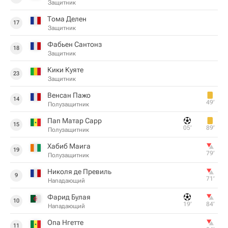
Защитник
Тома Делен
17
Защитник
Фабьен Сантонз
18
Защитник
Кики Куяте
23
Защитник
Венсан Пажо
14
49‎’‎
Полузащитник
Пап Матар Сарр
15
05‎’‎
89‎’‎
Полузащитник
Хабиб Маига
19
79‎’‎
Полузащитник
Николя де Превиль
9
71‎’‎
Нападающий
Фарид Булая
10
19‎’‎
84‎’‎
Нападающий
Опа Нгетте
11