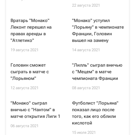
22 августа 2021
Вратарь "Монако"
"Монако" уступил
Леконт перешел на
"Лорьяну" в чемпионате
правах аренды в
Франции, Головин
"Атлетико"
вышел на замену
19 августа 2021
14 августа 2021
Головин сможет
"Лилль" сыграл вничью
сыграть в матче с
с "Мецем" в матче
"Лорьяном"
чемпионата Франции
12 августа 2021
08 августа 2021
"Монако" сыграл
Футболист "Лорьяна"
вничью с "Нантом" в
показал лицо после
матче открытия Лиги 1
того, как его облили
кислотой
06 августа 2021
15 июля 2021