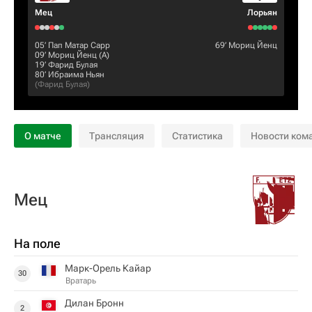
Мец
Лорьян
05‎’‎
Пап Матар Сарр
69‎’‎
Мориц Йенц
09‎’‎
Мориц Йенц
(А)
19‎’‎
Фарид Булая
80‎’‎
Ибраима Ньян
(
Фарид Булая
)
О матче
Трансляция
Статистика
Новости ком
Мец
На поле
Марк-Орель Кайар
30
Вратарь
Дилан Бронн
2