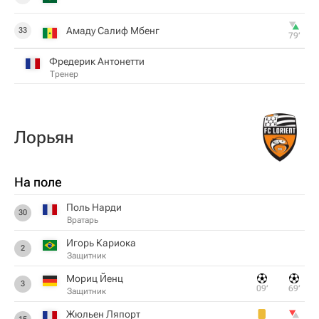
Амаду Салиф Мбенг
33
79‎’‎
Фредерик Антонетти
Тренер
Лорьян
На поле
Поль Нарди
30
Вратарь
Игорь Кариока
2
Защитник
Мориц Йенц
3
09‎’‎
69‎’‎
Защитник
Жюльен Ляпорт