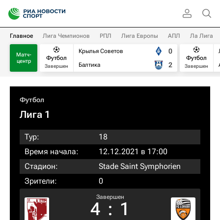
Главное
Лига Чемпионов
РПЛ
Лига Европы
АПЛ
Ла Лига
0
Крылья Советов
Матч-
Футбол
Футбол
центр
2
Балтика
Завершен
Завершен
Футбол
Лига 1
Тур:
18
Время начала:
12.12.2021 в 17:00
Стадион:
Stade Saint Symphorien
Зрители:
0
Завершен
4
:
1