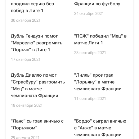
продлил серию без
Франции по футболу
побед в Лиге 1
24 октября 2021
30 октября 2021
Дубль Гендузи помог
"ПСЖ" победил "Мец" в
"Марселю" разгромить
матче Лиги 1
"Лорьян" в Лиге 1
23 сентября 2021
17 октября 2021
Дубль Диалло помог
"Лилль" проиграл
"Страсбуру" разгромить
"Лорьяну" в матче
"Мец" в матче
чемпионата Франции
чемпионата Франции
11 сентября 2021
18 сентября 2021
"Ланс" сыграл вничью с
"Бордо" сыграл вничью
"Лорьяном"
с "Анже" в матче
чемпионата Франции
29 августа 2021