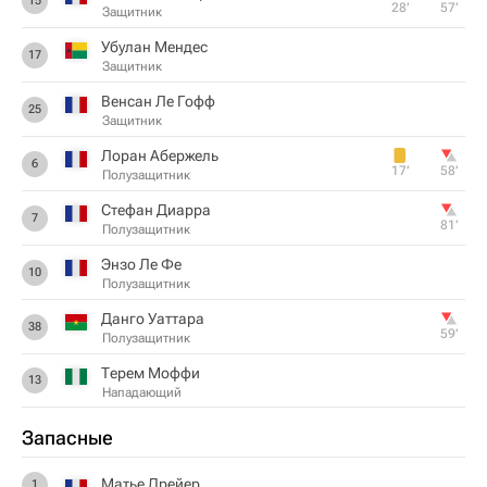
15
28‎’‎
57‎’‎
Защитник
Убулан Мендес
17
Защитник
Венсан Ле Гофф
25
Защитник
Лоран Абержель
6
17‎’‎
58‎’‎
Полузащитник
Стефан Диарра
7
81‎’‎
Полузащитник
Энзо Ле Фе
10
Полузащитник
Данго Уаттара
38
59‎’‎
Полузащитник
Терем Моффи
13
Нападающий
Запасные
Матье Дрейер
1