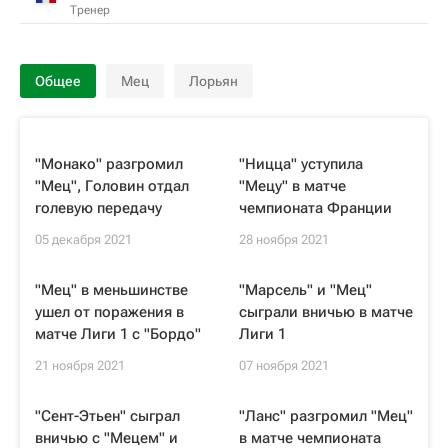
Тренер
Общее
Мец
Лорьян
"Монако" разгромил
"Ницца" уступила
"Мец", Головин отдал
"Мецу" в матче
голевую передачу
чемпионата Франции
05 декабря 2021
28 ноября 2021
"Мец" в меньшинстве
"Марсель" и "Мец"
ушел от поражения в
сыграли вничью в матче
матче Лиги 1 с "Бордо"
Лиги 1
21 ноября 2021
07 ноября 2021
"Сент-Этьен" сыграл
"Ланс" разгромил "Мец"
вничью с "Мецем" и
в матче чемпионата