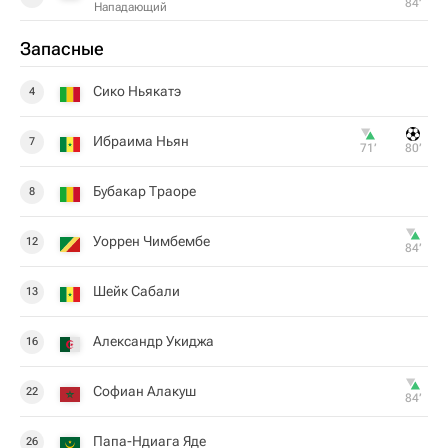
84‎’‎
Нападающий
Запасные
Сико Ньякатэ
4
Ибраима Ньян
7
71‎’‎
80‎’‎
Бубакар Траоре
8
Уоррен Чимбембе
12
84‎’‎
Шейк Сабали
13
Александр Укиджа
16
Софиан Алакуш
22
84‎’‎
Папа-Ндиага Яде
26