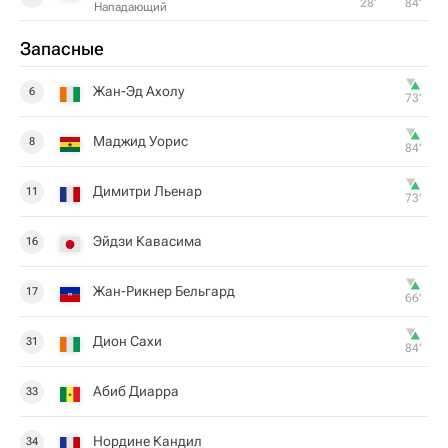
28‎’‎
84‎’‎
Нападающий
Запасные
Жан-Эд Ахолу
6
73‎’‎
Маджид Уорис
8
84‎’‎
Димитри Льенар
11
73‎’‎
Эйдзи Кавасима
16
Жан-Рикнер Бельгард
17
66‎’‎
Дион Сахи
31
84‎’‎
Абиб Диарра
33
Нордине Кандил
34