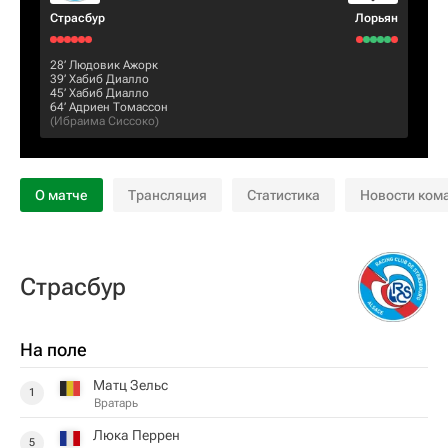
Страсбур
Лорьян
28‎’‎
Людовик Ажорк
39‎’‎
Хабиб Диалло
45‎’‎
Хабиб Диалло
64‎’‎
Адриен Томассон
(
Ибраима Сиссоко
)
О матче
Трансляция
Статистика
Новости ком
Страсбур
На поле
Матц Зельс
1
Вратарь
Люка Перрен
5