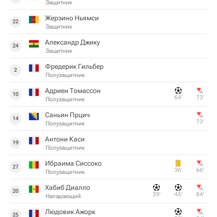
Защитник
Жерзино Ньямси
22
Защитник
Александр Джику
24
Защитник
Фредерик Гильбер
2
Полузащитник
Адриен Томассон
10
64‎’‎
73‎’‎
Полузащитник
Саньин Прцич
14
73‎’‎
Полузащитник
Антони Каси
19
Полузащитник
Ибраима Сиссоко
27
36‎’‎
66‎’‎
Полузащитник
Хабиб Диалло
20
39‎’‎
45‎’‎
84‎’‎
Нападающий
Людовик Ажорк
25