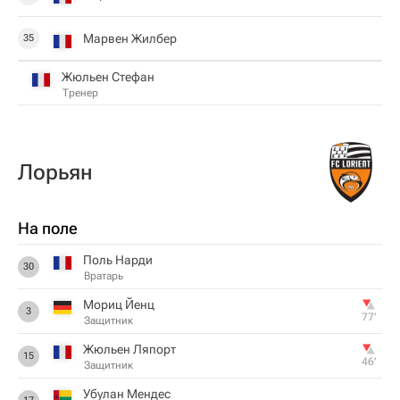
Марвен Жилбер
35
Жюльен Стефан
Тренер
Лорьян
На поле
Поль Нарди
30
Вратарь
Мориц Йенц
3
77‎’‎
Защитник
Жюльен Ляпорт
15
46‎’‎
Защитник
Убулан Мендес