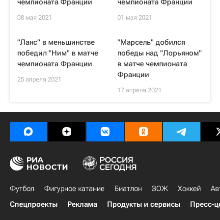
чемпионата Франции
чемпионата Франции
08 мая 2021
01 мая 2021
"Ланс" в меньшинстве
"Марсель" добился
победил "Ним" в матче
победы над "Лорьяном"
чемпионата Франции
в матче чемпионата
Франции
25 апреля 2021
17 апреля 2021
Футбол
Фигурное катание
Биатлон
ЗОЖ
Хоккей
Ав
Спецпроекты
Реклама
Продукты и сервисы
Пресс-ц