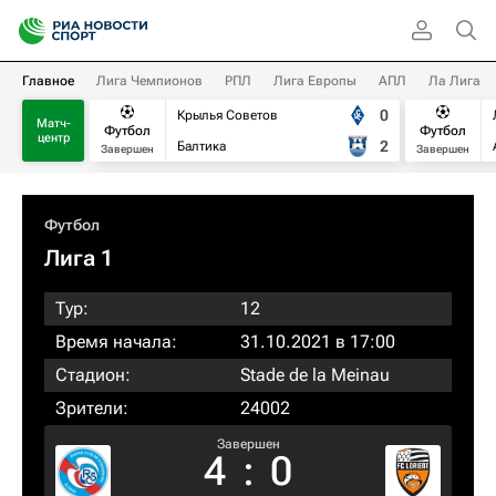
Главное
Лига Чемпионов
РПЛ
Лига Европы
АПЛ
Ла Лига
0
Крылья Советов
Матч-
Футбол
Футбол
центр
2
Балтика
Завершен
Завершен
Футбол
Лига 1
Тур:
12
Время начала:
31.10.2021 в 17:00
Стадион:
Stade de la Meinau
Зрители:
24002
Завершен
4
:
0