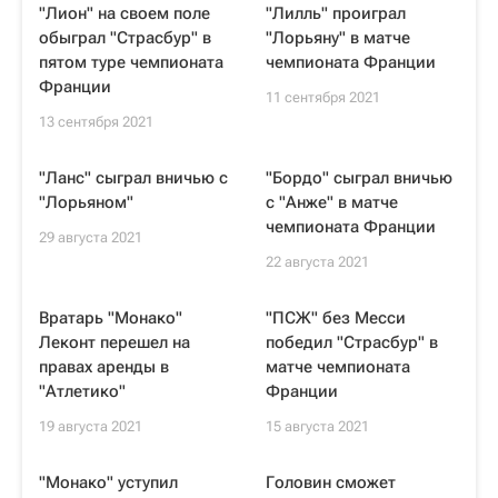
"Лион" на своем поле
"Лилль" проиграл
обыграл "Страсбур" в
"Лорьяну" в матче
пятом туре чемпионата
чемпионата Франции
Франции
11 сентября 2021
13 сентября 2021
"Ланс" сыграл вничью с
"Бордо" сыграл вничью
"Лорьяном"
с "Анже" в матче
чемпионата Франции
29 августа 2021
22 августа 2021
Вратарь "Монако"
"ПСЖ" без Месси
Леконт перешел на
победил "Страсбур" в
правах аренды в
матче чемпионата
"Атлетико"
Франции
19 августа 2021
15 августа 2021
"Монако" уступил
Головин сможет