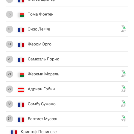
Тома Фонтен
5
Энзо Ле Фе
10
46‎’‎
Жером Эрго
14
Самюэль Лорик
20
Жереми Морель
21
46‎’‎
Адриан Грбич
27
34‎’‎
Самбу Сумано
33
83‎’‎
Баптист Муазан
34
77‎’‎
Кристоф Пелиссье