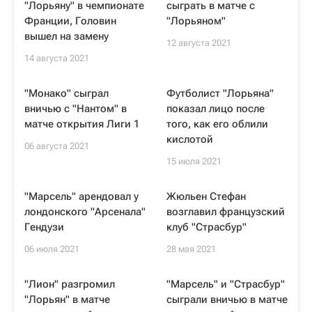
"Лорьяну" в чемпионате
сыграть в матче с
Франции, Головин
"Лорьяном"
вышел на замену
12 августа 2021
14 августа 2021
"Монако" сыграл
Футболист "Лорьяна"
вничью с "Нантом" в
показал лицо после
матче открытия Лиги 1
того, как его облили
кислотой
06 августа 2021
15 июля 2021
"Марсель" арендовал у
Жюльен Стефан
лондонского "Арсенала"
возглавил французский
Гендузи
клуб "Страсбур"
06 июля 2021
28 мая 2021
"Лион" разгромил
"Марсель" и "Страсбур"
"Лорьян" в матче
сыграли вничью в матче