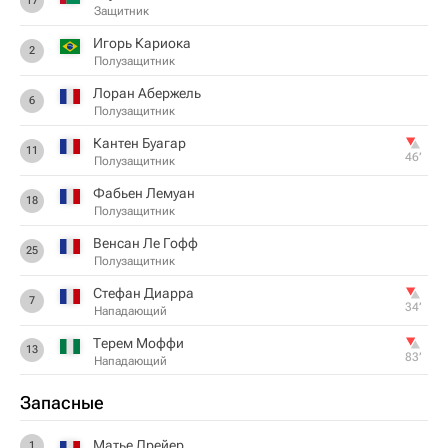
17
Защитник
Игорь Кариока
2
Полузащитник
Лоран Абержель
6
Полузащитник
Кантен Буагар
11
46‎’‎
Полузащитник
Фабьен Лемуан
18
Полузащитник
Венсан Ле Гофф
25
Полузащитник
Стефан Диарра
7
34‎’‎
Нападающий
Терем Моффи
13
83‎’‎
Нападающий
Запасные
Матье Дрейер
1