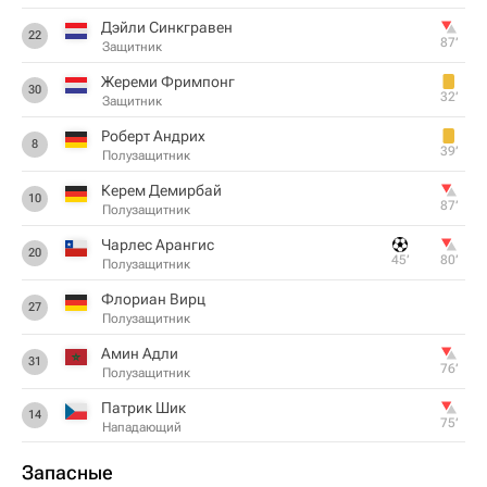
Дэйли Синкгравен
22
87‎’‎
Защитник
Жереми Фримпонг
30
32‎’‎
Защитник
Роберт Андрих
8
39‎’‎
Полузащитник
Керем Демирбай
10
87‎’‎
Полузащитник
Чарлес Арангис
20
45‎’‎
80‎’‎
Полузащитник
Флориан Вирц
27
Полузащитник
Амин Адли
31
76‎’‎
Полузащитник
Патрик Шик
14
75‎’‎
Нападающий
Запасные