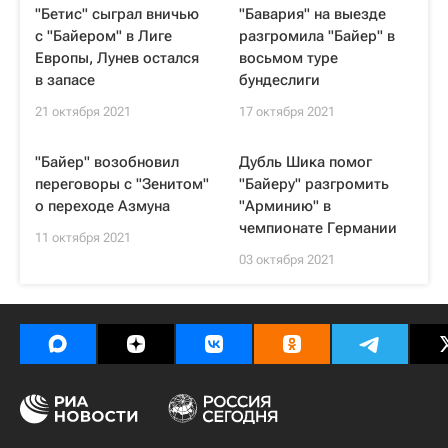
"Бетис" сыграл вничью
"Бавария" на выезде
с "Байером" в Лиге
разгромила "Байер" в
Европы, Лунев остался
восьмом туре
в запасе
бундеслиги
21 октября 2021
17 октября 2021
"Байер" возобновил
Дубль Шика помог
переговоры с "Зенитом"
"Байеру" разгромить
о переходе Азмуна
"Арминию" в
чемпионате Германии
11 октября 2021
03 октября 2021