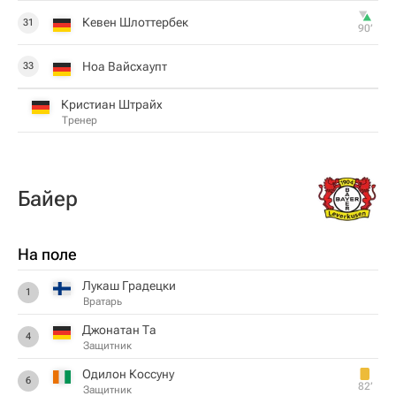
Кевен Шлоттербек
31
90‎’‎
Ноа Вайсхаупт
33
Кристиан Штрайх
Тренер
Байер
На поле
Лукаш Градецки
1
Вратарь
Джонатан Та
4
Защитник
Одилон Коссуну
6
82‎’‎
Защитник