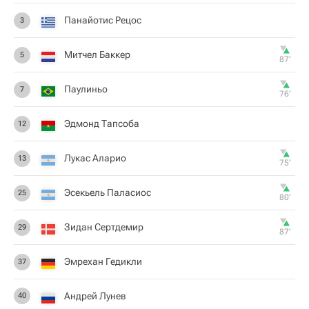
Панайотис Рецос
3
Митчел Баккер
5
87‎’‎
Паулиньо
7
76‎’‎
Эдмонд Тапсоба
12
Лукас Аларио
13
75‎’‎
Эсекьель Паласиос
25
80‎’‎
Зидан Сертдемир
29
87‎’‎
Эмрехан Гедикли
37
Андрей Лунев
40