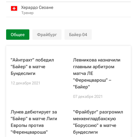
Херардо Сеоане
Тренер
Общее
Фрайбург
Байер 04
"Айнтрахт" победил
Левникова назначили
"Байер" в матче
главным арбитром
Бундеслиги
матча ЛЕ
"Ференцварош" –
12 декабря 2021
"Байер"
07 декабря 2021
Лунев дебютирует за
"Фрайбург" разгромил
"Байер" в матче Лиги
менхенгладбахскую
Европы против
"Боруссию" в матче
"Ференцвароша"
бундеслиги