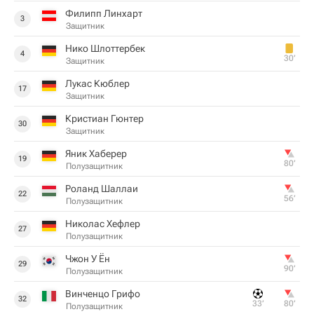
Филипп Линхарт
3
Защитник
Нико Шлоттербек
4
30‎’‎
Защитник
Лукас Кюблер
17
Защитник
Кристиан Гюнтер
30
Защитник
Яник Хаберер
19
80‎’‎
Полузащитник
Роланд Шаллаи
22
56‎’‎
Полузащитник
Николас Хефлер
27
Полузащитник
Чжон У Ён
29
90‎’‎
Полузащитник
Винченцо Грифо
32
33‎’‎
80‎’‎
Полузащитник