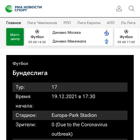
Главное
Лига Чемпионов
РПЛ
Лига Европы
АПЛ
Ла Лига
Динамо Москва
Матч-
Футбол
Футбол
центр
Динамо Махачкала
09.08 14:30
09.08 17:00
Футбол
Бундеслига
Тур:
17
Время
19.12.2021 в 17:30
начала:
Стадион:
Europa-Park Stadion
Зрители:
0 (Due to the Coronavirus
outbreak)