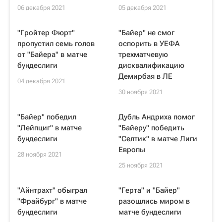
06 декабря 2021
05 декабря 2021
"Гройтер Фюрт"
"Байер" не смог
пропустил семь голов
оспорить в УЕФА
от "Байера" в матче
трехматчевую
бундеслиги
дисквалификацию
Демирбая в ЛЕ
04 декабря 2021
30 ноября 2021
"Байер" победил
Дубль Андриха помог
"Лейпциг" в матче
"Байеру" победить
бундеслиги
"Селтик" в матче Лиги
Европы
28 ноября 2021
25 ноября 2021
"Айнтрахт" обыграл
"Герта" и "Байер"
"Фрайбург" в матче
разошлись миром в
бундеслиги
матче бундеслиги