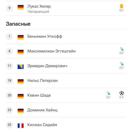
Лукас Хелер
9
86‎’‎
Нападающий
Запасные
Беньямин Упхофф
1
Максимилиан Эггештайн
8
80‎’‎
Эрмедин Демирович
11
80‎’‎
Нильс Петерсен
18
Кевин Шаде
20
56‎’‎
84‎’‎
Доминик Хайнц
23
Килиан Сидийя
25