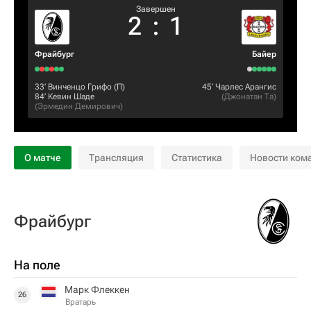
Завершен
2
:
1
Фрайбург
Байер
33‎’‎
Винченцо Грифо
(П)
45‎’‎
Чарлес Арангис
84‎’‎
Кевин Шаде
(
Джонатан Та
)
(
Эрмедин Демирович
)
О матче
Трансляция
Статистика
Новости ком
Фрайбург
На поле
Марк Флеккен
26
Вратарь