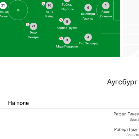
Тобиас
21
10
1
6
Штробль
ониэлл
Арне
Рафал
Джеффри
Мален
Майер
Гикевич
Гауэлеу
8
21
Карлос Груэсо
Энди
4
Зекири
3
Рис Оксфорд
Мадс Педерсен
Аугсбург
На поле
Рафал Гике
Врат
Роберт Гум
Защит