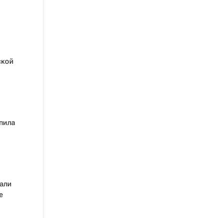
ской
пила
рали
е