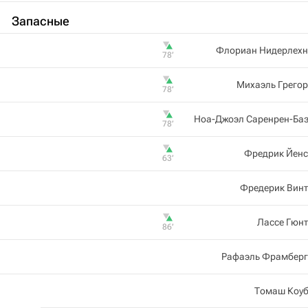
Запасные
Флориан Нидерлехн
78‎’‎
Михаэль Грего
78‎’‎
Ноа-Джоэл Саренрен-Баз
78‎’‎
Фредрик Йенс
63‎’‎
Фредерик Винт
Лассе Гюн
86‎’‎
Рафаэль Фрамберг
Томаш Коуб