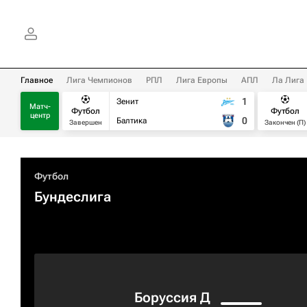
Главное
Лига Чемпионов
РПЛ
Лига Европы
АПЛ
Ла Лига
1
Зенит
Матч-
Футбол
Футбол
центр
0
Балтика
Завершен
Закончен (П)
Футбол
Бундеслига
Боруссия Д