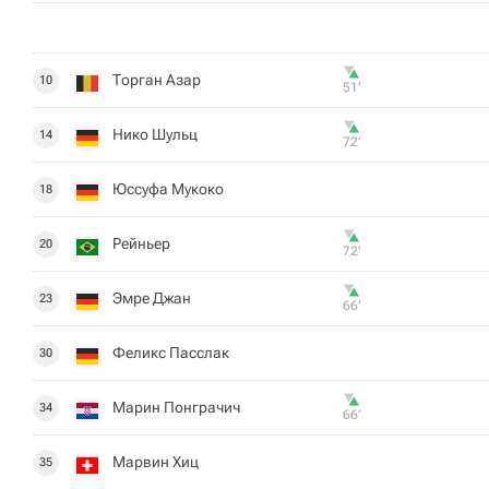
Торган Азар
10
51‎’‎
Нико Шульц
14
72‎’‎
Юссуфа Мукоко
18
Рейньер
20
72‎’‎
Эмре Джан
23
66‎’‎
Феликс Пасслак
30
Марин Понграчич
34
66‎’‎
Марвин Хиц
35