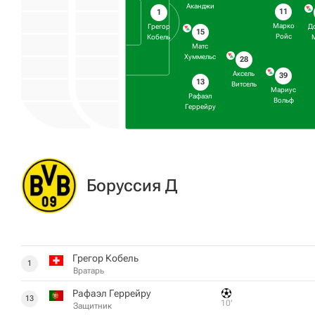
Аканджи
11
1
Марко
Грегор
Д
15
Ройс
Кобель
Матс
Хуммельс
28
Аксель
39
13
Витсель
Мариус
Рафаэл
Вольф
Геррейру
Боруссия Д
Грегор Кобель
1
Вратарь
Рафаэл Геррейру
13
10‎’‎
Защитник