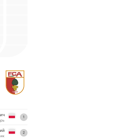
вич
1
арь
ний
2
ник