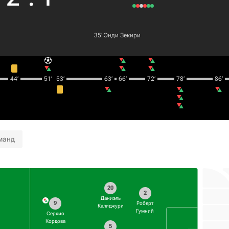
35‎’‎
Энди Зекири
44‎’‎
51‎’‎
53‎’‎
63‎’‎
66‎’‎
72‎’‎
78‎’‎
86‎’‎
манд
20
2
Даниэль
9
Роберт
Калиджури
Гумний
Серхио
Кордова
5