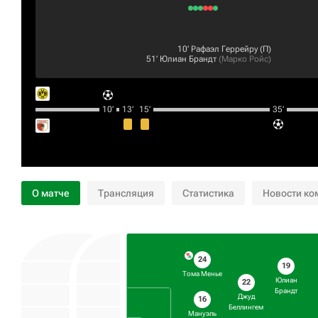
10‎’‎
Рафаэл Геррейру
(П)
51‎’‎
Юлиан Брандт
(
Марко Ройс
)
10‎’‎
13‎’‎
15‎’‎
35‎’‎
О матче
Трансляция
Статистика
Новости ко
24
19
Тома Менье
Юлиан
22
Брандт
Джуд
16
Беллингем
Мануэль