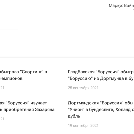
Маркус Вай
обыграла "Спортинг" в
Гладбахская "Боруссия" обыгр
 чемпионов
"Боруссию" из Дортмунда в бу
021
25 сентября 2021
я "Боруссия" изучает
Дортмундская "Боруссия" обы
ь приобретения Захаряна
"Унион" в бундеслиге, Холанд 
дубль
021
19 сентября 2021