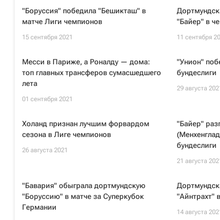
"Боруссия" победила "Бешикташ" в
Дортмундск
матче Лиги чемпионов
"Байер" в ч
15 сентября 2021
11 сентября 2
Месси в Париже, а Роналду — дома:
"Унион" поб
топ главных трансферов сумасшедшего
бундеслиги
лета
29 августа 202
01 сентября 2021
Холанд признан лучшим форвардом
"Байер" раз
сезона в Лиге чемпионов
(Менхенглад
бундеслиги
26 августа 2021
21 августа 202
"Бавария" обыграла дортмундскую
Дортмундск
"Боруссию" в матче за Суперкубок
"Айнтрахт" 
Германии
14 августа 202