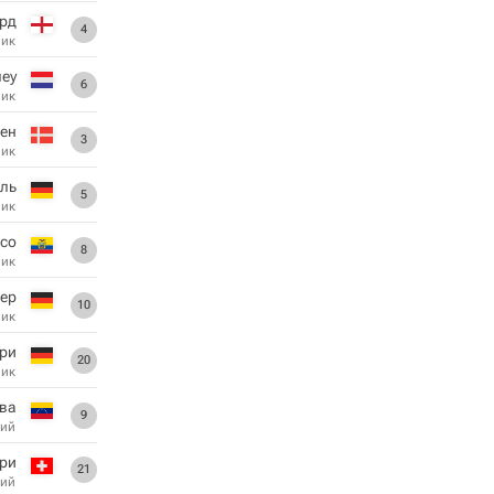
рд
4
ник
еу
6
ник
ен
3
ник
ль
5
ник
эсо
8
ник
ер
10
ник
ри
20
ник
ва
9
ий
ри
21
ий