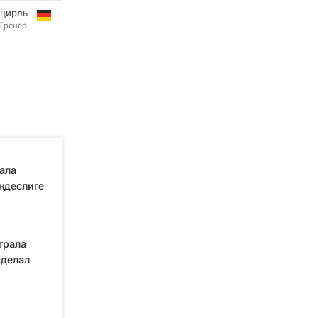
нцирль
Тренер
ала
ндеслиге
грала
сделал