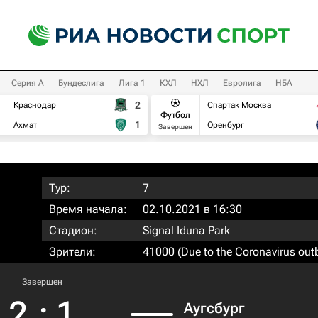
Серия А
Бундеслига
Лига 1
КХЛ
НХЛ
Евролига
НБА
2
Краснодар
Спартак Москва
Футбол
1
Ахмат
Оренбург
Завершен
Тур:
7
Время начала:
02.10.2021 в 16:30
Стадион:
Signal Iduna Park
Зрители:
41000 (Due to the Coronavirus out
Завершен
2
:
1
Аугсбург