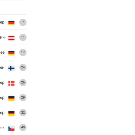
ер
7
рич
11
ее
17
ен
24
ер
26
тер
29
ер
32
ек
40