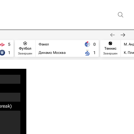
5
0
Факел
М. Ан
Футбол
Теннис
1
1
Динамо Москва
К. Пл
Завершен
Завершен
break)