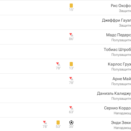
Рис Оксфо
15‎’‎
Защит
Джеффри Гауэл
Защит
Мадс Педерс
86‎’‎
Полузащит
Тобиас Штроб
Полузащит
Карлос Гру
78‎’‎
13‎’‎
Полузащит
Арне Май
78‎’‎
Полузащит
Даниэль Калиджу
Полузащит
Серхио Кордо
63‎’‎
Нападающ
Энди Зеки
78‎’‎
53‎’‎
35‎’‎
Нападающ