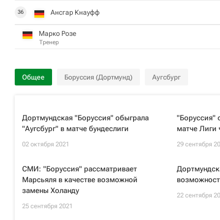
Ансгар Кнауфф
36
Марко Розе
Тренер
Общее
Боруссия (Дортмунд)
Аугсбург
Дортмундская "Боруссия" обыграла
"Боруссия" 
"Аугсбург" в матче бундеслиги
матче Лиги
02 октября 2021
29 сентября 2
СМИ: "Боруссия" рассматривает
Дортмундска
Марсьяля в качестве возможной
возможност
замены Холанду
22 сентября 2
25 сентября 2021