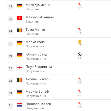
Матс Хуммельс
15
66‎’‎
Защитник
Мануэль Аканджи
16
Защитник
Тома Менье
24
51‎’‎
Защитник
Марко Ройс
11
44‎’‎
Полузащитник
Юлиан Брандт
19
51‎’‎
Полузащитник
Джуд Беллингем
22
Полузащитник
Аксель Витсель
28
66‎’‎
Полузащитник
Мариус Вольф
39
72‎’‎
Полузащитник
Дониэлл Мален
21
72‎’‎
Нападающий