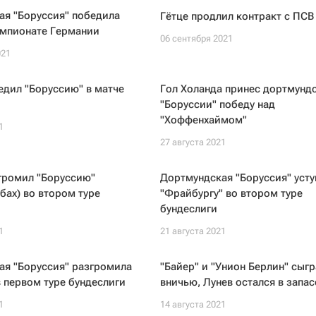
ая "Боруссия" победила
Гётце продлил контракт с ПСВ
емпионате Германии
06 сентября 2021
021
едил "Боруссию" в матче
Гол Холанда принес дортмунд
"Боруссии" победу над
"Хоффенхаймом"
1
27 августа 2021
громил "Боруссию"
Дортмундская "Боруссия" усту
бах) во втором туре
"Фрайбургу" во втором туре
бундеслиги
1
21 августа 2021
ая "Боруссия" разгромила
"Байер" и "Унион Берлин" сыг
в первом туре бундеслиги
вничью, Лунев остался в запас
1
14 августа 2021