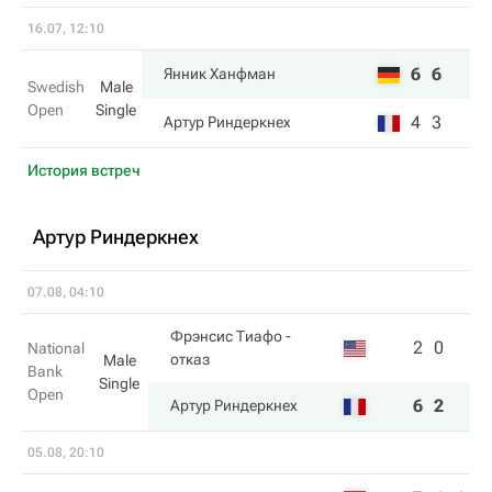
16.07, 12:10
6
6
Янник Ханфман
Swedish
Male
Open
Single
4
3
Артур Риндеркнех
История встреч
Артур Риндеркнех
07.08, 04:10
Фрэнсис Тиафо
-
2
0
National
отказ
Male
Bank
Single
Open
6
2
Артур Риндеркнех
05.08, 20:10