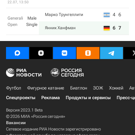
22.07, 13:50
4
6
Марко Трунгеллити
Generali
Male
Open
Single
6
7
Янник Ханфман
Футбол
Фигурное катание
Биатлон
ЗОЖ
Хоккей
Ав
Спецпроекты
Реклама
Продукты и сервисы
Пресс-ц
Версия 2023.1 Beta
© 2026 МИА «Россия сегодня»
Вакансии
Сетевое издание РИА Новости зарегистрировано