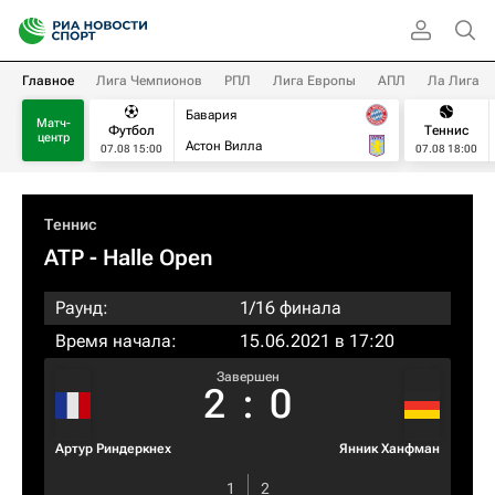
Главное
Лига Чемпионов
РПЛ
Лига Европы
АПЛ
Ла Лига
Бавария
Матч-
Футбол
Теннис
центр
Астон Вилла
07.08 15:00
07.08 18:00
Теннис
ATP
- Halle Open
Раунд:
1/16 финала
Время начала:
15.06.2021 в 17:20
Завершен
2
:
0
Артур Риндеркнех
Янник Ханфман
1
2