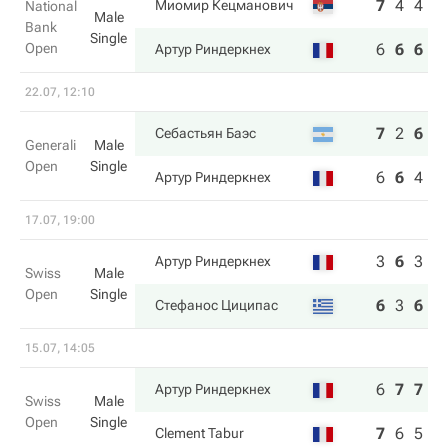
7
4
4
Миомир Кецманович
National
Male
Bank
Single
Open
6
6
6
Артур Риндеркнех
22.07, 12:10
7
2
6
Себастьян Баэс
Generali
Male
Open
Single
6
6
4
Артур Риндеркнех
17.07, 19:00
3
6
3
Артур Риндеркнех
Swiss
Male
Open
Single
6
3
6
Стефанос Циципас
15.07, 14:05
6
7
7
Артур Риндеркнех
Swiss
Male
Open
Single
7
6
5
Clement Tabur