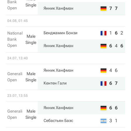
Bank
Single
Open
7
7
Янник Ханфман
04.08, 01:45
1
6
2
Бенджамин Бонзи
National
Male
Bank
Single
Open
6
4
6
Янник Ханфман
24.07, 13:40
4
6
Янник Ханфман
Generali
Male
Open
Single
6
7
Кентен Гали
23.07, 13:55
6
6
Янник Ханфман
Generali
Male
Open
Single
3
1
Себастьян Баэс