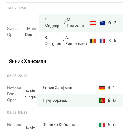
14.07, 13:40
Л.
М.
6
7
Мидлер
Полманс
Swiss
Male
Open
Double
R.
А.
3
6
Collignon
Риндеркнех
Янник Ханфман
06.08, 23:10
4
2
Янник Ханфман
National
Male
Bank
Single
Open
6
6
Нуну Боржеш
05.08, 04:55
6
6
Флавио Коболли
National
Male