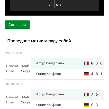
7
:
5
6
:
3
Статистика
Последние матчи между собой
24.07, 12:10
6
3
6
Артур Риндеркнех
Generali
Male
Open
Single
4
6
1
Янник Ханфман
02.08, 18:30
7
6
Артур Риндеркнех
Generali
Male
Open
Single
6
3
Янник Ханфман