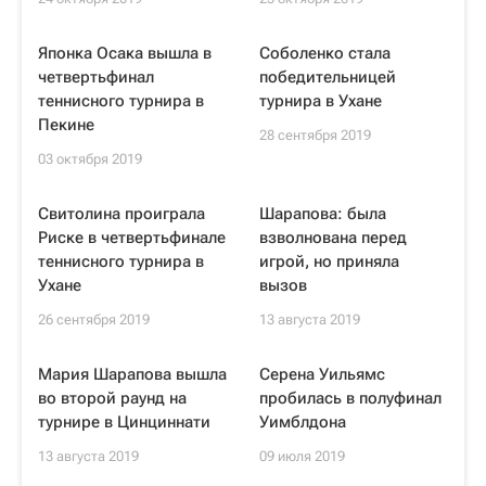
Японка Осака вышла в
Соболенко стала
четвертьфинал
победительницей
теннисного турнира в
турнира в Ухане
Пекине
28 сентября 2019
03 октября 2019
Свитолина проиграла
Шарапова: была
Риске в четвертьфинале
взволнована перед
теннисного турнира в
игрой, но приняла
Ухане
вызов
26 сентября 2019
13 августа 2019
Мария Шарапова вышла
Серена Уильямс
во второй раунд на
пробилась в полуфинал
турнире в Цинциннати
Уимблдона
13 августа 2019
09 июля 2019