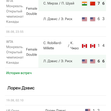
WTA
7
6
С. Мирза
П. Шуай
Монреаль.
Female
Открытый
Double
чемпионат
6
3
Л. Дэвис
Э. Риск
Канады
08.08, 23:55
WTA
C. Robillard-
К.
1
4
Монреаль.
Millette
Чжао
Female
Открытый
Double
чемпионат
6
6
Л. Дэвис
Э. Риск
Канады
История встреч
Лорен Дэвис
19.08, 02:10
1
2
Лорен Дэвис
US Open,