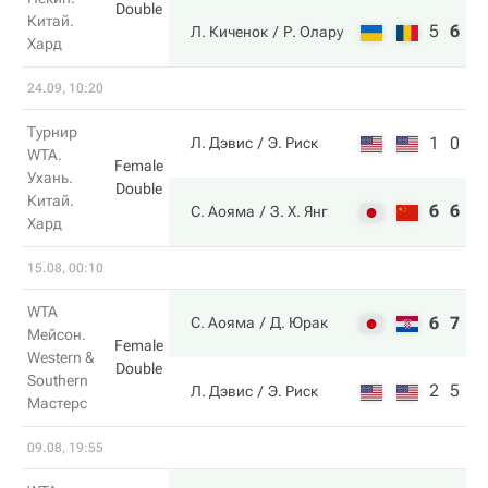
Double
Китай.
5
6
1
Л. Киченок
Р. Олару
Хард
24.09, 10:20
Турнир
1
0
Л. Дэвис
Э. Риск
WTA.
Female
Ухань.
Double
Китай.
6
6
С. Аояма
З. Х. Янг
Хард
15.08, 00:10
WTA
6
7
С. Аояма
Д. Юрак
Мейсон.
Female
Western &
Double
Southern
2
5
Л. Дэвис
Э. Риск
Мастерс
09.08, 19:55