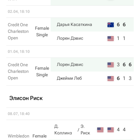
02.04, 18:10
6
6
Дарья Касаткина
Credit One
Female
Charleston
Single
Open
1
1
Лорен Дэвис
01.04, 18:10
3
6
6
Лорен Дэвис
Credit One
Female
Charleston
Single
Open
6
1
3
Джейми Леб
Элисон Риск
08.07, 18:40
Д.
Э.
4
4
Коллинз
Риск
Wimbledon
Female