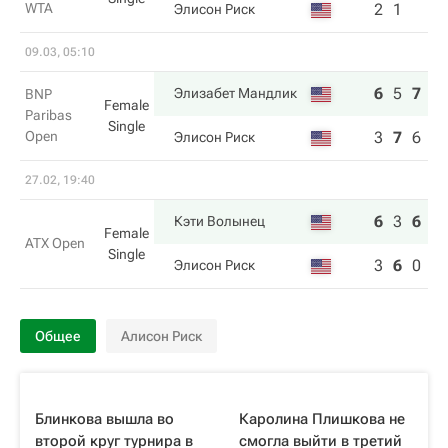
WTA
2
1
Элисон Риск
09.03, 05:10
6
5
7
Элизабет Мандлик
BNP
Female
Paribas
Single
Open
3
7
6
Элисон Риск
27.02, 19:40
6
3
6
Кэти Волынец
Female
ATX Open
Single
3
6
0
Элисон Риск
Общее
Алисон Риск
Блинкова вышла во
Каролина Плишкова не
второй круг турнира в
смогла выйти в третий