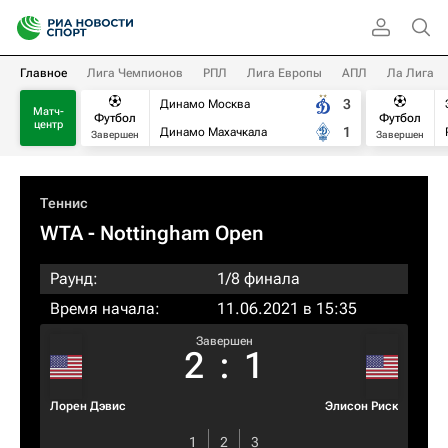
Главное
Лига Чемпионов
РПЛ
Лига Европы
АПЛ
Ла Лига
3
Динамо Москва
Матч-
Футбол
Футбол
центр
1
Динамо Махачкала
Завершен
Завершен
Теннис
WTA
- Nottingham Open
Раунд:
1/8 финала
Время начала:
11.06.2021 в 15:35
Завершен
2
:
1
Лорен Дэвис
Элисон Риск
1
2
3