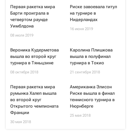
Первая ракетка мира
Риске завоевала титул
Барти проиграла в
на турнире в
четвертом раунде
Нидерландах
Уимблдона
16 июня 2019
08 июля 2019
Вероника Кудерметова
Каролина Плишкова
вышла во второй круг
вышла в полуфинал
турнира в Тяньцзине
турнира в Токио
08 октября 2018
21 сентября 2018
Первая ракетка мира
Американка Элисон
румынка Халеп вышла
Риске вышла в финал
во второй круг
теннисного турнира в
Открытого чемпионата
Нюрнберге
Франции
25 мая 2018
30 мая 2018