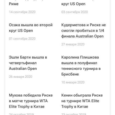
Риме
круг US Open
14 сентября 2020
03 сентября 2020
Осака вышла во второй
Кудерметова и Риске не
круг US Open
смогли пробиться в 1/4
финала Australian Open
01 сентября 2020
27 января 2020
Эшли Барти вышла в
Каролина Плишкова
четвертьфинал
вышла в полуфинал
Australian Open
теннисного турнира в
Брисбене
26 января 2020
10 января 2020
Мухова победила Риске
Кенин обыграла Риске
в матче турнира WTA
на турнире WTA Elite
Elite Trophy в Китае
Trophy в Китае
24 октября 2019
23 октября 2019