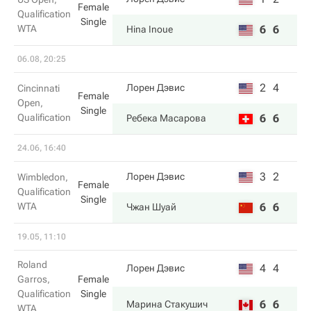
Female
Qualification
Single
WTA
6
6
Hina Inoue
06.08, 20:25
2
4
Лорен Дэвис
Cincinnati
Female
Open,
Single
Qualification
6
6
Ребека Масарова
24.06, 16:40
3
2
Лорен Дэвис
Wimbledon,
Female
Qualification
Single
WTA
6
6
Чжан Шуай
19.05, 11:10
Roland
4
4
Лорен Дэвис
Garros,
Female
Qualification
Single
6
6
Марина Стакушич
WTA