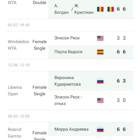
WTA
Double
А.
Ж.
6
6
Богдан
Кристиан
05.07, 19:45
3
3
Элисон Риск
Wimbledon
Female
WTA
Single
6
6
Паула Бадоса
12.06, 12:10
Вероника
6
3
Кудерметова
Libema
Female
Open
Single
Элисон Риск
-
3
0
отказ
30.05, 12:05
6
6
Мирра Андреева
Roland
Female
Garros
Single