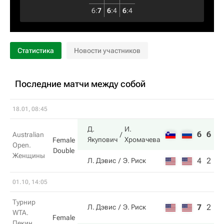
6
:
7
6
:
4
6
:
4
Статистика
Новости участников
Последние матчи между собой
18.01, 08:45
Д.
И.
6
6
Australian
Якупович
Хромачева
Female
Open.
Double
Женщины
4
2
Л. Дэвис
Э. Риск
01.10, 14:05
Турнир
7
2
6
Л. Дэвис
Э. Риск
WTA.
Female
Пекин.