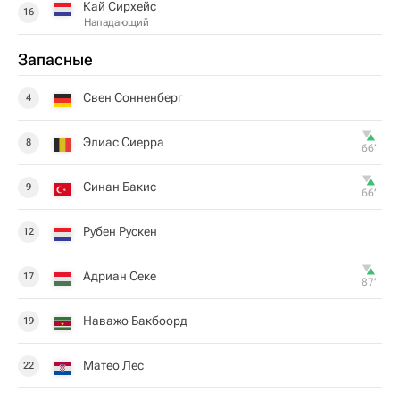
Кай Сирхейс
16
Нападающий
Запасные
Свен Сонненберг
4
Элиас Сиерра
8
66‎’‎
Синан Бакис
9
66‎’‎
Рубен Рускен
12
Адриан Секе
17
87‎’‎
Наважо Бакбоорд
19
Матео Лес
22