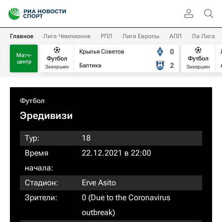
Главное
Лига Чемпионов
РПЛ
Лига Европы
АПЛ
Ла Лига
0
Крылья Советов
Матч-
Футбол
Футбол
центр
2
Балтика
Завершен
Завершен
Футбол
Эредивизи
Тур:
18
Время
22.12.2021 в 22:00
начала:
Стадион:
Erve Asito
Зрители:
0 (Due to the Coronavirus
outbreak)