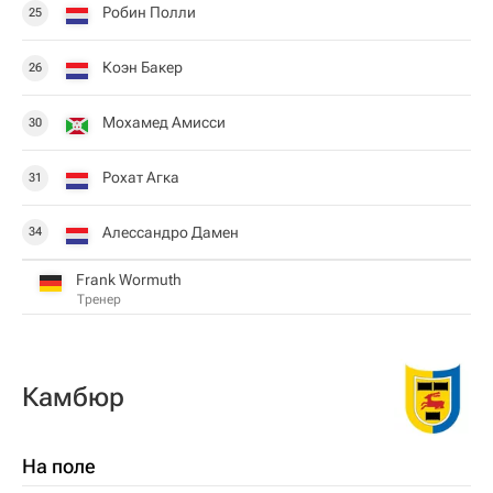
Робин Полли
25
Коэн Бакер
26
Мохамед Амисси
30
Рохат Агка
31
Алессандро Дамен
34
Frank Wormuth
Тренер
Камбюр
На поле