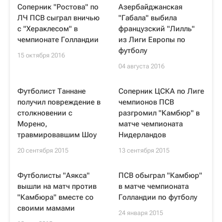
Соперник "Ростова" по
Азербайджанская
ЛЧ ПСВ сыграл вничью
"Габала" выбила
с "Хераклесом" в
французский "Лилль"
чемпионате Голландии
из Лиги Европы по
футболу
15 октября 2016
04 августа 2016
Футболист Таннане
Соперник ЦСКА по Лиге
получил повреждение в
чемпионов ПСВ
столкновении с
разгромил "Камбюр" в
Морено,
матче чемпионата
травмировавшим Шоу
Нидерландов
20 сентября 2015
13 сентября 2015
Футболисты "Аякса"
ПСВ обыграл "Камбюр"
вышли на матч против
в матче чемпионата
"Камбюра" вместе со
Голландии по футболу
своими мамами
24 января 2015