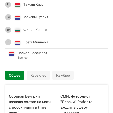
Тамаш Кисс
21
Максим Гуллит
23
Филип Крастев
30
Бретт Миннема
31
Паскал Боссчаарт
Тренер
Общее
Хераклес
Камбюр
Сборная Венгрии
СМИ: футболист
назвала состав на матч
"Левски" Роберта
с россиянами в Лиге
входит в сферу