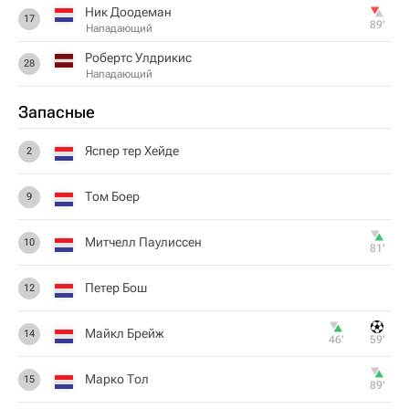
Ник Доодеман
17
89‎’‎
Нападающий
Робертс Улдрикис
28
Нападающий
Запасные
Яспер тер Хейде
2
Том Боер
9
Митчелл Паулиссен
10
81‎’‎
Петер Бош
12
Майкл Брейж
14
46‎’‎
59‎’‎
Марко Тол
15
89‎’‎