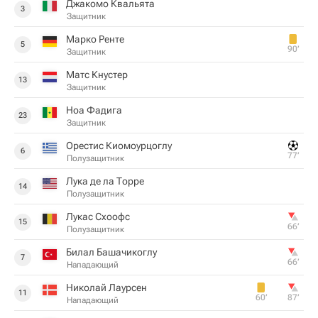
Джакомо Квальята
3
Защитник
Марко Ренте
5
90‎’‎
Защитник
Матс Кнустер
13
Защитник
Ноа Фадига
23
Защитник
Орестис Киомоурцоглу
6
77‎’‎
Полузащитник
Лука де ла Торре
14
Полузащитник
Лукас Схоофс
15
66‎’‎
Полузащитник
Билал Башачикоглу
7
66‎’‎
Нападающий
Николай Лаурсен
11
60‎’‎
87‎’‎
Нападающий