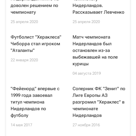
доволен решением по
Нидерландов.
чемпионату
Рассказывает Левченко
25 апреля 2020
25 апреля 2020
Футболист "Хераклеса"
Матч чемпионата
Чиборра стал игроком
Нидерландов был
"Аталанты"
остановлен из-за
выбежавшей на поле
22 января 2020
курицы
04 августа 2019
"Фейенорд" впервые с
Соперник ФК "Зенит" по
1999 года завоевал
Лиге Европы АЗ
титул чемпиона
разгромил "Хераклес" в
Нидерландов по
чемпионате
футболу
Нидерландов
14 мая 2017
27 ноября 2016