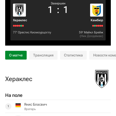
Завершен
1
:
1
Хераклес
Камбюр
77‎’‎
Орестис Киомоурцоглу
59‎’‎
Майкл Брейж
(
Ник Доодеман
)
О матче
Трансляция
Статистика
Новости ком
Хераклес
На поле
Янис Бласвич
1
Вратарь