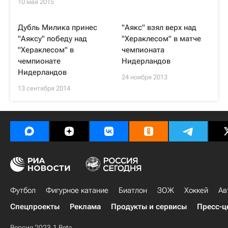
10 мая 2015
Дубль Милика принес
"Аякс" взял верх над
"Аяксу" победу над
"Хераклесом" в матче
"Хераклесом" в
чемпионата
чемпионате
Нидерландов
Нидерландов
24 ноября 2013
13 сентября 2014
Футбол
Фигурное катание
Биатлон
ЗОЖ
Хоккей
Ав
Спецпроекты
Реклама
Продукты и сервисы
Пресс-ц
Версия 2023.1 Beta