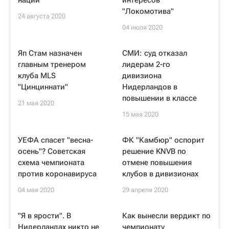
наций
интересов
"Локомотива"
24 августа 2020
04 июля 2020
Яп Стам назначен
СМИ: суд отказал
главным тренером
лидерам 2-го
клуба MLS
дивизиона
"Цинциннати"
Нидерландов в
повышении в классе
21 мая 2020
15 мая 2020
УЕФА спасет "весна-
ФК "Камбюр" оспорит
осень"? Советская
решение KNVB по
схема чемпионата
отмене повышения
против коронавируса
клубов в дивизионах
04 мая 2020
29 апреля 2020
"Я в ярости". В
Как вынесли вердикт по
Нидерландах никто не
чемпионату