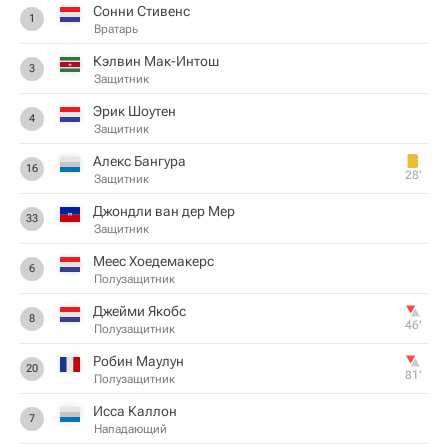
Сонни Стивенс
1
Вратарь
Кэлвин Мак-Интош
3
Защитник
Эрик Шоутен
4
Защитник
Алекс Бангура
16
28‎’‎
Защитник
Джондли ван дер Мер
33
Защитник
Меес Хоедемакерс
6
Полузащитник
Джейми Якобс
8
46‎’‎
Полузащитник
Робин Маулун
20
81‎’‎
Полузащитник
Исса Каллон
7
Нападающий