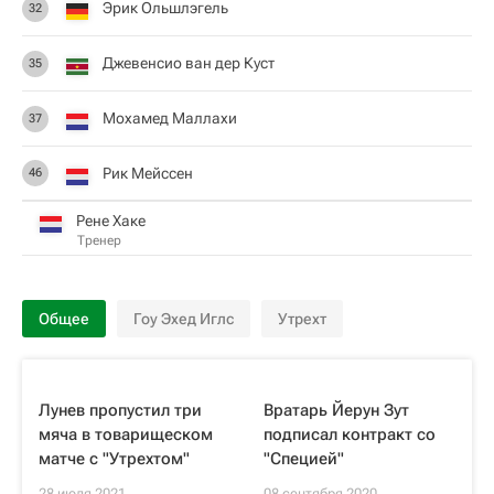
Эрик Ольшлэгель
32
Джевенсио ван дер Куст
35
Мохамед Маллахи
37
Рик Мейссен
46
Рене Хаке
Тренер
Общее
Гоу Эхед Иглс
Утрехт
Лунев пропустил три
Вратарь Йерун Зут
мяча в товарищеском
подписал контракт со
матче с "Утрехтом"
"Специей"
28 июля 2021
08 сентября 2020