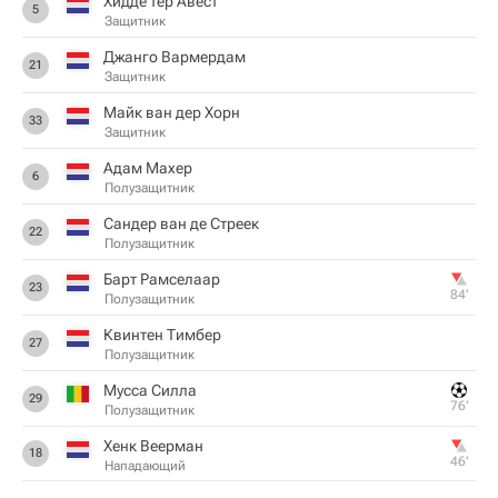
Хидде тер Авест
5
Защитник
Джанго Вармердам
21
Защитник
Майк ван дер Хорн
33
Защитник
Адам Махер
6
Полузащитник
Сандер ван де Стреек
22
Полузащитник
Барт Рамселаар
23
84‎’‎
Полузащитник
Квинтен Тимбер
27
Полузащитник
Мусса Силла
29
76‎’‎
Полузащитник
Хенк Веерман
18
46‎’‎
Нападающий