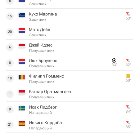
5
Защитник
Куко Мартина
15
63‎’‎
Защитник
Матс Дейл
20
Защитник
Джей Идзес
6
Полузащитник
Люк Броуверс
8
33‎’‎
62‎’‎
Полузащитник
Филипп Ромменс
10
60‎’‎
Полузащитник
Рагнар Оратмангоен
11
Полузащитник
Исак Лидберг
9
84‎’‎
Нападающий
Иньиго Кордоба
21
85‎’‎
Нападающий