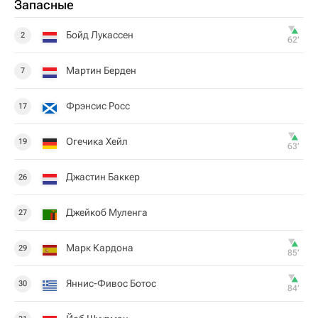
Запасные
Бойд Лукассен
2
62‎’‎
Мартин Берден
7
Фрэнсис Росс
17
Огечика Хейл
19
63‎’‎
Джастин Баккер
26
Джейкоб Муленга
27
Марк Кардона
29
85‎’‎
Яннис-Фивос Ботос
30
84‎’‎