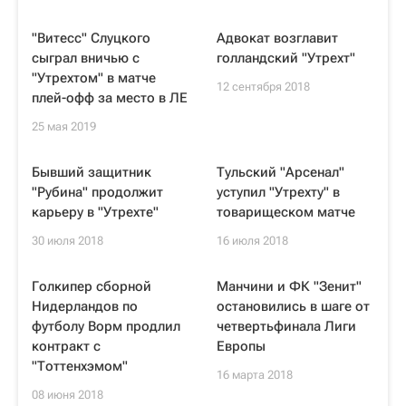
"Витесс" Слуцкого
Адвокат возглавит
сыграл вничью с
голландский "Утрехт"
"Утрехтом" в матче
12 сентября 2018
плей-офф за место в ЛЕ
25 мая 2019
Бывший защитник
Тульский "Арсенал"
"Рубина" продолжит
уступил "Утрехту" в
карьеру в "Утрехте"
товарищеском матче
30 июля 2018
16 июля 2018
Голкипер сборной
Манчини и ФК "Зенит"
Нидерландов по
остановились в шаге от
футболу Ворм продлил
четвертьфинала Лиги
контракт с
Европы
"Тоттенхэмом"
16 марта 2018
08 июня 2018