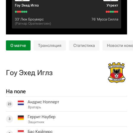
Гоу Эхед Иглз
Утрехт
33‎’‎
Люк Броуверс
76‎’‎
Мусса Силла
(
Рагнар Оратмангоен
)
О матче
Трансляция
Статистика
Новости ком
Гоу Эхед Иглз
На поле
Андрис Нопперт
23
Вратарь
Геррит Наубер
3
Защитник
Бас Кюйперс