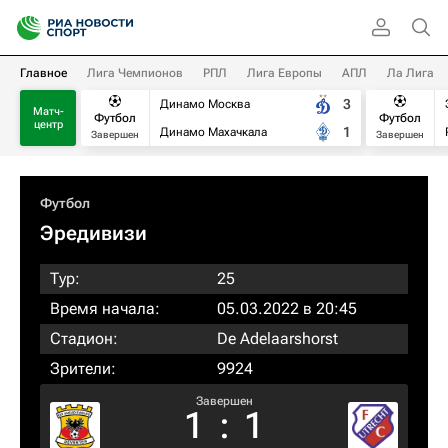
Главное
Лига Чемпионов
РПЛ
Лига Европы
АПЛ
Ла Лига
3
Динамо Москва
Матч-
Футбол
Футбол
центр
1
Динамо Махачкала
Завершен
Завершен
Футбол
Эредивизи
Тур:
25
Время начала:
05.03.2022 в 20:45
Стадион:
De Adelaarshorst
Зрители:
9924
Завершен
1
:
1