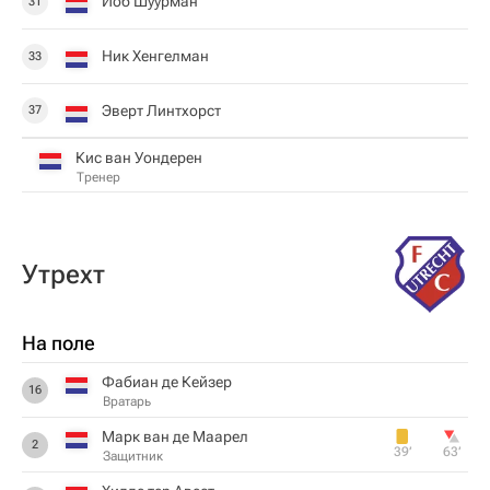
Йоб Шуурман
31
Ник Хенгелман
33
Эверт Линтхорст
37
Кис ван Уондерен
Тренер
Утрехт
На поле
Фабиан де Кейзер
16
Вратарь
Марк ван де Маарел
2
39‎’‎
63‎’‎
Защитник