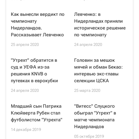
Как вынесли вердикт по
Левченко: в
чемпионату
Нидерландах приняли
Нидерландов.
историческое решение
Рассказывает Левченко
по чемпионату
25 апреля 2020
24 апреля 2020
"Утрехт" обратится в
Головин за мешок
суд и УЕФА из-за
мячей и обман Бекао:
решения KNVB о
интервью экс-главы
путевках в еврокубки
селекции ЦСКА
24 апреля 2020
25 марта 2020
Младший сын Патрика
"Витесс" Слуцкого
Клюйверта Рубен стал
обыграл "Утрехт" в
футболистом "Утрехта"
матче чемпионата
Нидерландов
14 декабря 2019
05 октября 2019