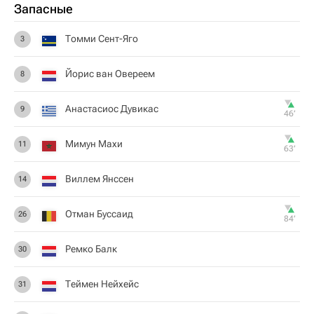
Запасные
Томми Сент-Яго
3
Йорис ван Овереем
8
Анастасиос Дувикас
9
46‎’‎
Мимун Махи
11
63‎’‎
Виллем Янссен
14
Отман Буссаид
26
84‎’‎
Ремко Балк
30
Теймен Нейхейс
31