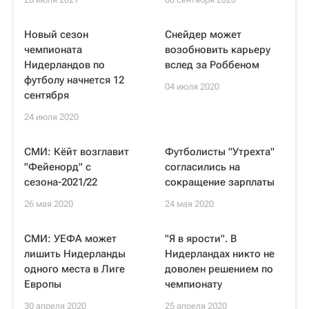
Новый сезон
Снейдер может
чемпионата
возобновить карьеру
Нидерландов по
вслед за Роббеном
футболу начнется 12
04 июля 2020
сентября
24 июля 2020
СМИ: Кёйт возглавит
Футболисты "Утрехта"
"Фейенорд" с
согласились на
сезона-2021/22
сокращение зарплаты
26 мая 2020
24 мая 2020
СМИ: УЕФА может
"Я в ярости". В
лишить Нидерланды
Нидерландах никто не
одного места в Лиге
доволен решением по
Европы
чемпионату
30 апреля 2020
25 апреля 2020