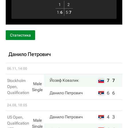
1
2
1
:
6
5
:
7
Статистика
Данило Петрович
06.11, 14:00
7
7
Йозеф Ковалик
Stockholm
Male
Open,
Single
Qualification
6
6
Данило Петрович
24.08, 18:05
4
3
Данило Петрович
US Open,
Male
Qualification
Single