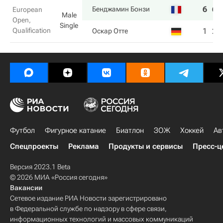
6
6
Бенджамин Бонзи
European
Male
Open,
Single
Qualification
1
2
Оскар Отте
Футбол
Фигурное катание
Биатлон
ЗОЖ
Хоккей
Ав
Спецпроекты
Реклама
Продукты и сервисы
Пресс-ц
Версия 2023.1 Beta
© 2026 МИА «Россия сегодня»
Вакансии
Сетевое издание РИА Новости зарегистрировано
в Федеральной службе по надзору в сфере связи,
информационных технологий и массовых коммуникаций