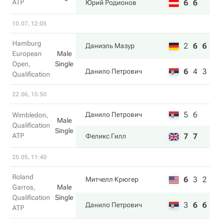
ATP
6
6
Юрий Родионов
10.07, 12:05
Hamburg
2
6
6
Даниэль Мазур
European
Male
Open,
Single
6
4
3
Данило Петрович
Qualification
22.06, 15:50
5
6
Данило Петрович
Wimbledon,
Male
Qualification
Single
ATP
7
7
Феликс Гилл
25.05, 11:40
Roland
6
3
2
Митчелл Крюгер
Garros,
Male
Qualification
Single
3
6
6
Данило Петрович
ATP