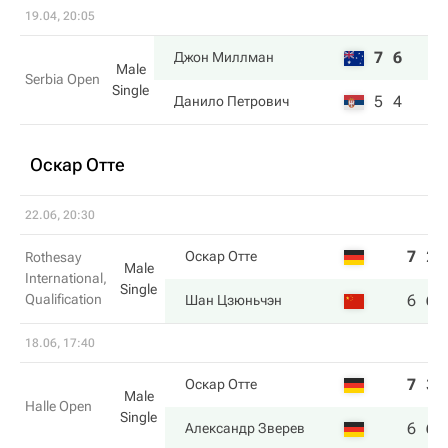
19.04, 20:05
7
6
Джон Миллман
Male
Serbia Open
Single
5
4
Данило Петрович
Оскар Отте
22.06, 20:30
7
2
Оскар Отте
Rothesay
Male
International,
Single
Qualification
6
6
Шан Цзюньчэн
18.06, 17:40
7
3
Оскар Отте
Male
Halle Open
Single
6
6
Александр Зверев