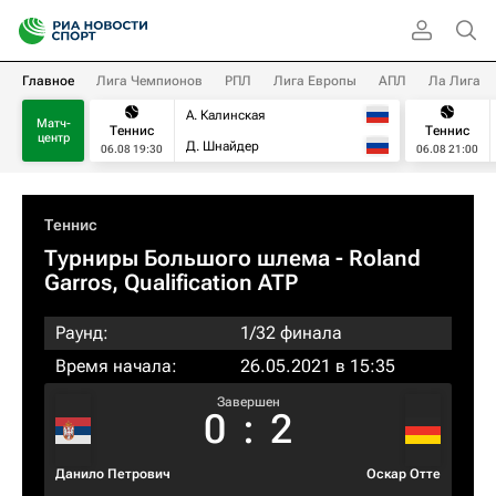
Главное
Лига Чемпионов
РПЛ
Лига Европы
АПЛ
Ла Лига
А. Калинская
Матч-
Теннис
Теннис
центр
Д. Шнайдер
06.08 19:30
06.08 21:00
Теннис
Турниры Большого шлема
- Roland
Garros, Qualification ATP
Раунд:
1/32 финала
Время начала:
26.05.2021 в 15:35
Завершен
0
:
2
Данило Петрович
Оскар Отте