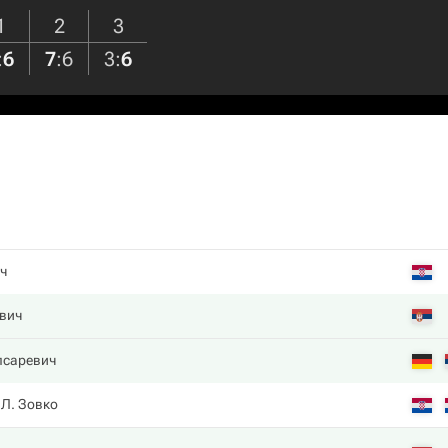
1
2
3
:
6
7
:
6
3
:
6
ч
вич
псаревич
Л. Зовко