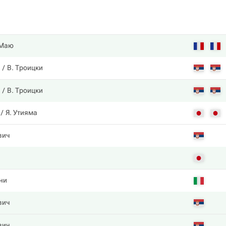
 Маю
В. Троицки
В. Троицки
Я. Утияма
вич
ни
вич
вич