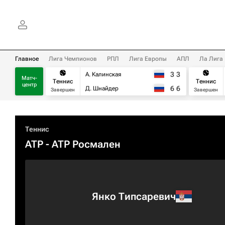
Главное
Лига Чемпионов
РПЛ
Лига Европы
АПЛ
Ла Лига
3
3
А. Калинская
Матч-
Теннис
Теннис
центр
6
6
Д. Шнайдер
Завершен
Завершен
Теннис
ATP
- ATP Росмален
Янко Типсаревич