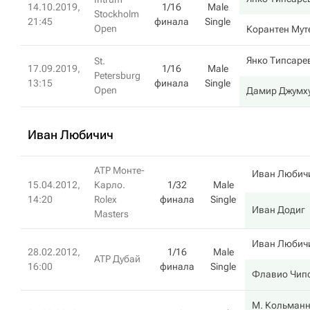
14.10.2019,
1/16
Male
Stockholm
21:45
финала
Single
Open
Корантен Мут
Янко Типсаре
St.
17.09.2019,
1/16
Male
Petersburg
13:15
финала
Single
Open
Дамир Джумх
Иван Любичич
ATP Монте-
Иван Любич
15.04.2012,
Карло.
1/32
Male
14:20
Rolex
финала
Single
Иван Додиг
Masters
Иван Любич
28.02.2012,
1/16
Male
ATP Дубай
16:00
финала
Single
Флавио Чип
М. Кольман