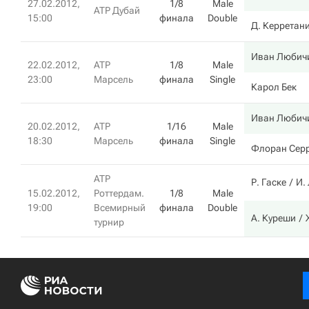
27.02.2012,
1/8
Male
ATP Дубай
15:00
финала
Double
Д. Керретан
Иван Любич
22.02.2012,
ATP
1/8
Male
23:00
Марсель
финала
Single
Карол Бек
Иван Любич
20.02.2012,
ATP
1/16
Male
18:30
Марсель
финала
Single
Флоран Сер
ATP
Р. Гаске
И.
15.02.2012,
Роттердам.
1/8
Male
19:00
Всемирный
финала
Double
А. Куреши
турнир