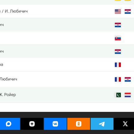
и
И. Любичич
ич
ич
ра
 Любичич
Ж. Ройер