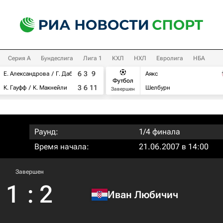
Серия А
Бундеслига
Лига 1
КХЛ
НХЛ
Евролига
НБА
6
3
9
Е. Александрова
Г. Дабровски
Аякс
Футбол
3
6
11
К. Гауфф
К. Макнейли
Шелбурн
Завершен
Раунд:
1/4 финала
Время начала:
21.06.2007 в 14:00
Завершен
1
:
2
Иван Любичич