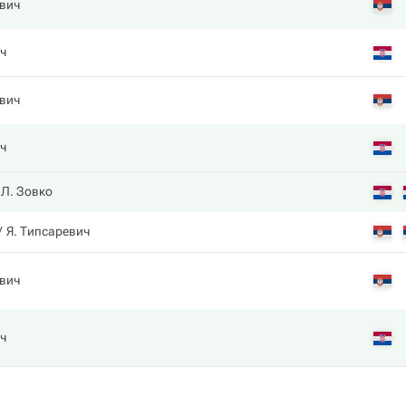
вич
ч
вич
ч
Л. Зовко
Я. Типсаревич
вич
ч