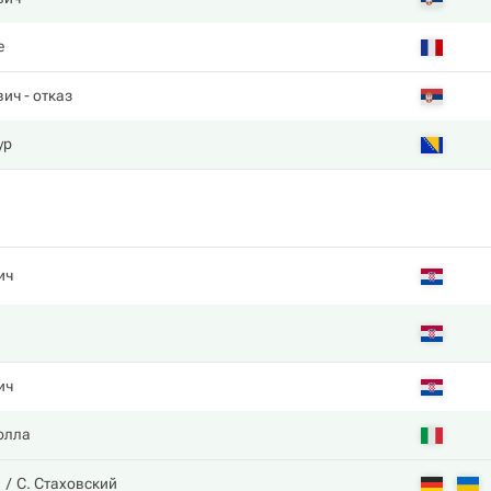
е
вич
- отказ
ур
ич
ич
олла
н
С. Стаховский