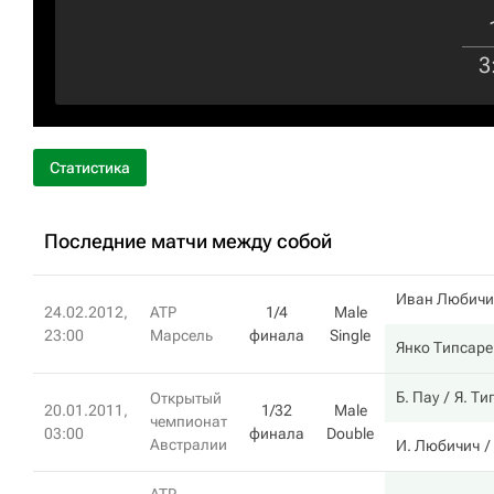
3
Статистика
Последние матчи между собой
Иван Любичи
24.02.2012,
ATP
1/4
Male
23:00
Марсель
финала
Single
Янко Типсаре
Б. Пау
Я. Ти
Открытый
20.01.2011,
1/32
Male
чемпионат
03:00
финала
Double
Австралии
И. Любичич