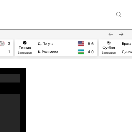
3
6
6
Д. Пегула
Брага
Теннис
Футбол
1
4
0
К. Рахимова
Дина
Завершен
Завершен