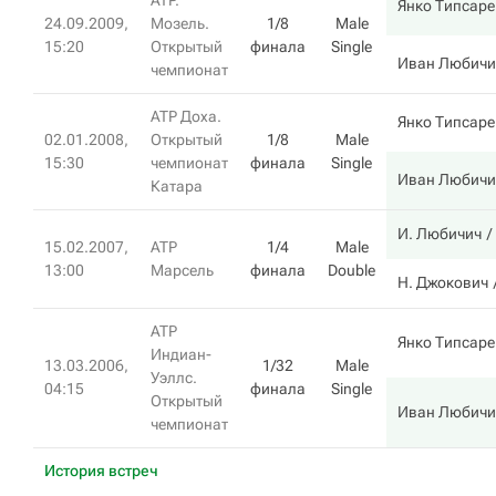
ATP.
Янко Типсаре
24.09.2009,
Мозель.
1/8
Male
15:20
Открытый
финала
Single
Иван Любичи
чемпионат
ATP Доха.
Янко Типсаре
02.01.2008,
Открытый
1/8
Male
15:30
чемпионат
финала
Single
Иван Любичи
Катара
И. Любичич
15.02.2007,
ATP
1/4
Male
13:00
Марсель
финала
Double
Н. Джокович
ATP
Янко Типсаре
Индиан-
13.03.2006,
1/32
Male
Уэллс.
04:15
финала
Single
Открытый
Иван Любичи
чемпионат
История встреч