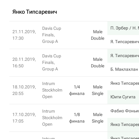
Янко Типсаревич
П. Эрбер
Н.
Davis Cup
21.11.2019,
Male
Finals,
17:30
Double
Group A
Я. Типсаревич
Я. Типсаревич
Davis Cup
20.11.2019,
Male
Finals,
16:50
Double
Group A
Б. Маклахлан
Янко Типсаре
Intrum
18.10.2019,
1/4
Male
Stockholm
20:55
финала
Single
Open
Юити Сугита
Фабио Фоньи
Intrum
17.10.2019,
1/8
Male
Stockholm
17:05
финала
Single
Open
Янко Типсаре
Янко Типсаре
Intrum