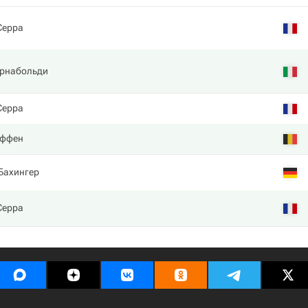
Серра
Арнабольди
Серра
оффен
Бахингер
Серра