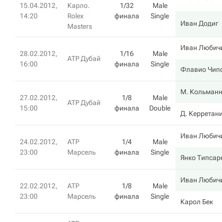
15.04.2012,
Карло.
1/32
Male
14:20
Rolex
финала
Single
Иван Додиг
Masters
Иван Любич
28.02.2012,
1/16
Male
ATP Дубай
16:00
финала
Single
Флавио Чип
М. Кольман
27.02.2012,
1/8
Male
ATP Дубай
15:00
финала
Double
Д. Керретан
Иван Любич
24.02.2012,
ATP
1/4
Male
23:00
Марсель
финала
Single
Янко Типсар
Иван Любич
22.02.2012,
ATP
1/8
Male
23:00
Марсель
финала
Single
Карол Бек