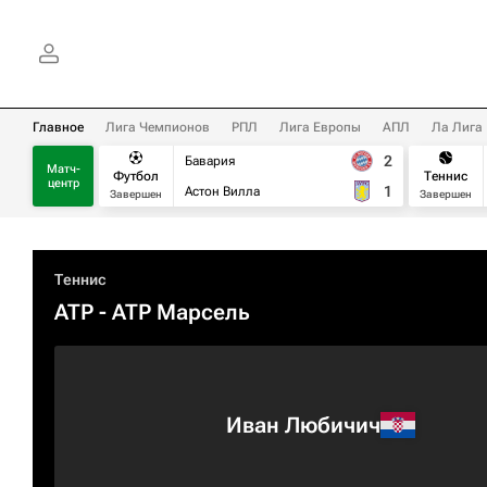
Главное
Лига Чемпионов
РПЛ
Лига Европы
АПЛ
Ла Лига
2
Бавария
Матч-
Футбол
Теннис
центр
1
Астон Вилла
Завершен
Завершен
Теннис
ATP
- ATP Марсель
Иван Любичич