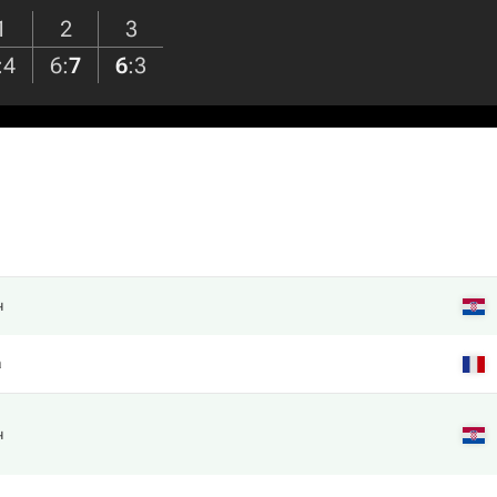
1
2
3
:
4
6
:
7
6
:
3
ч
а
ч