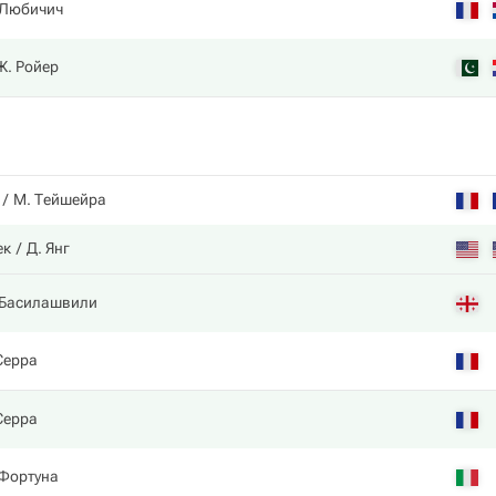
 Любичич
Ж. Ройер
М. Тейшейра
ек
Д. Янг
 Басилашвили
Серра
Серра
Фортуна