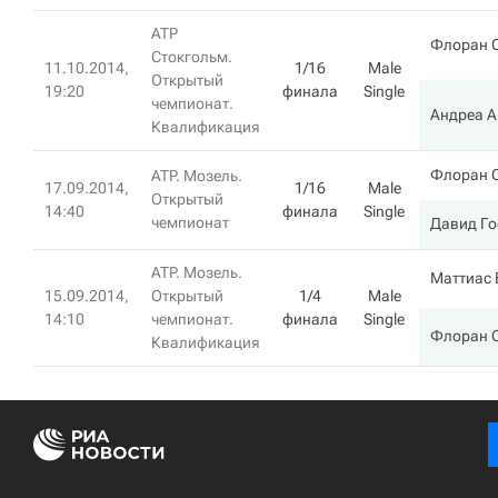
ATP
Флоран 
Стокгольм.
11.10.2014,
1/16
Male
Открытый
19:20
финала
Single
чемпионат.
Андреа 
Квалификация
Флоран 
ATP. Мозель.
17.09.2014,
1/16
Male
Открытый
14:40
финала
Single
чемпионат
Давид Г
ATP. Мозель.
Маттиас 
15.09.2014,
Открытый
1/4
Male
14:10
чемпионат.
финала
Single
Флоран 
Квалификация