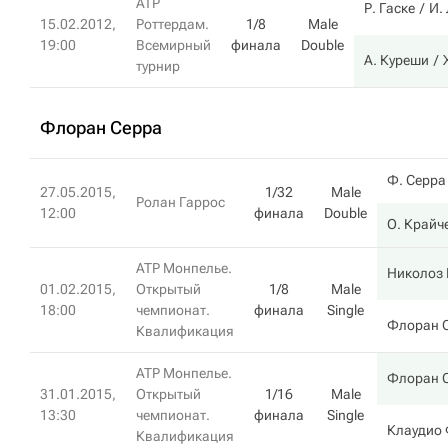
ATP
Р. Гаске
И.
15.02.2012,
Роттердам.
1/8
Male
19:00
Всемирный
финала
Double
А. Куреши
турнир
Флоран Серра
Ф. Серра
27.05.2015,
1/32
Male
Ролан Гаррос
12:00
финала
Double
О. Крайч
ATP Монпелье.
Николоз
01.02.2015,
Открытый
1/8
Male
18:00
чемпионат.
финала
Single
Флоран 
Квалификация
ATP Монпелье.
Флоран 
31.01.2015,
Открытый
1/16
Male
13:30
чемпионат.
финала
Single
Клаудио 
Квалификация