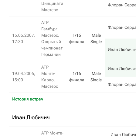
Цинцинати
Флоран Серр
Мастерс
ATP
Флоран Серр
Гамбург.
15.05.2007,
Мастерс.
1/16
Male
17:30
Открытый
финала
Single
чемпионат
Иван Любичи
Германии
ATP
Иван Любичи
19.04.2006,
Монте-
1/16
Male
15:00
Карло.
финала
Single
Флоран Серр
Мастерс
История встреч
Иван Любичич
ATP Монте-
Иван Любич