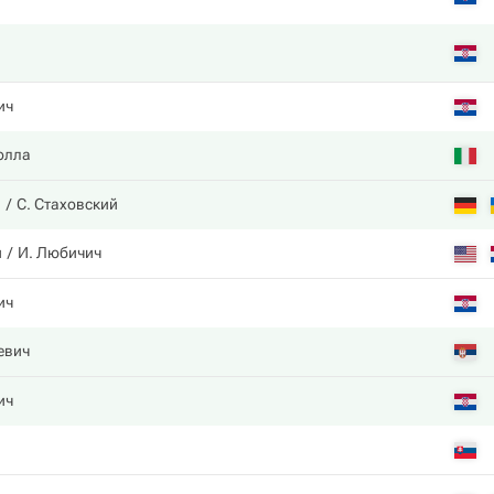
ич
олла
н
С. Стаховский
и
И. Любичич
ич
евич
ич