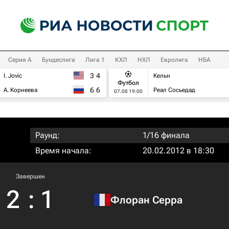
Серия А
Бундеслига
Лига 1
КХЛ
НХЛ
Евролига
НБА
3
4
I. Jovic
Кельн
Футбол
6
6
А. Корнеева
Реал Сосьедад
07.08 19:00
Раунд:
1/16 финала
Время начала:
20.02.2012 в 18:30
Завершен
2
:
1
Флоран Серра