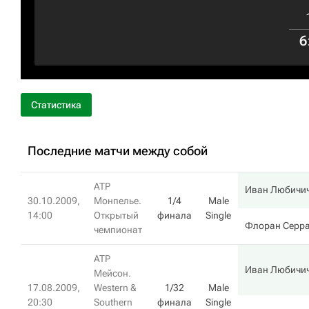
6
Статистика
Последние матчи между собой
ATP
Иван Любичи
30.10.2009,
Монпелье.
1/4
Male
14:00
Открытый
финала
Single
Флоран Серр
чемпионат
ATP
Иван Любичи
Мейсон.
17.08.2009,
Western &
1/32
Male
20:30
Southern
финала
Single