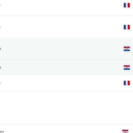
а
а
ч
ч
а
ич