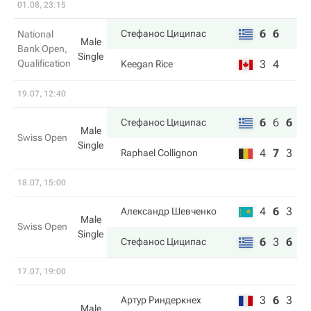
01.08, 23:15
6
6
Стефанос Циципас
National
Male
Bank Open,
Single
Qualification
3
4
Keegan Rice
19.07, 12:40
6
6
6
Стефанос Циципас
Male
Swiss Open
Single
4
7
3
Raphael Collignon
18.07, 15:00
4
6
3
Александр Шевченко
Male
Swiss Open
Single
6
3
6
Стефанос Циципас
17.07, 19:00
3
6
3
Артур Риндеркнех
Male