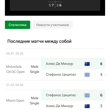
5
:
7
3
:
6
Статистика
Новости участников
Последние матчи между собой
29.07, 20:20
6
3
Алекс Де Минаур
Mubadala
Male
Citi DC Open
Single
4
6
Стефанос Циципас
21.03, 04:00
6
7
Стефанос Циципас
Male
Miami Open
Single
3
6
Алекс Де Минаур