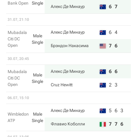
Bank Open
Single
6
7
Алекс Де Минаур
31.07, 21:10
6
4
Алекс Де Минаур
Mubadala
Male
Citi DC
Single
Open
7
6
Брэндон Накаcима
30.07, 20:45
6
6
Алекс Де Минаур
Mubadala
Male
Citi DC
Single
Open
2
3
Cruz Hewitt
06.07, 15:10
5
6
3
Алекс Де Минаур
Wimbledon
Male
ATP
Single
7
7
6
Флавио Коболли