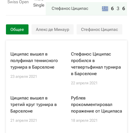
Swiss Open
Single
6
3
6
Стефанос Циципас
Общее
Алекс де Минаур
Стефанос Циципас
Циципас вышел в
Стефанос Циципас
полуфинал теннисного
пробился в
турнира в Барселоне
четвертьфинал турнира
в Барселоне
23 апреля 2021
22 апреля 2021
Циципас вышел в
Рублев
третий круг турнира в
прокомментировал
Барселоне
поражение от Циципаса
21 апреля 2021
18 апреля 2021