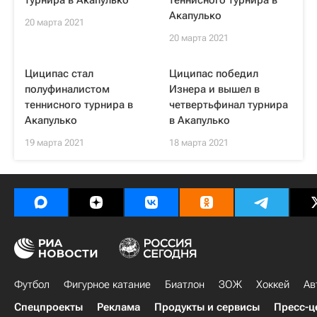
турнира в Акапулько
теннисного турнира в
Акапулько
20 марта 2021
20 марта 2021
Циципас стал
Циципас победил
полуфиналистом
Изнера и вышел в
теннисного турнира в
четвертьфинал турнира
Акапулько
в Акапулько
19 марта 2021
18 марта 2021
Футбол
Фигурное катание
Биатлон
ЗОЖ
Хоккей
Ав
Спецпроекты
Реклама
Продукты и сервисы
Пресс-ц