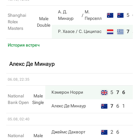
А. Д.
М.
5
6
Shanghai
Минаур
Перселл
Male
Rolex
Double
Masters
7
3
Р. Хаасе
С. Циципас
История встреч
Алекс Де Минаур
06.08, 22:35
5
7
6
Кэмерон Норри
National
Male
Bank Open
Single
7
6
1
Алекс Де Минаур
05.08, 02:40
2
6
Джеймс Дакворт
National
Male