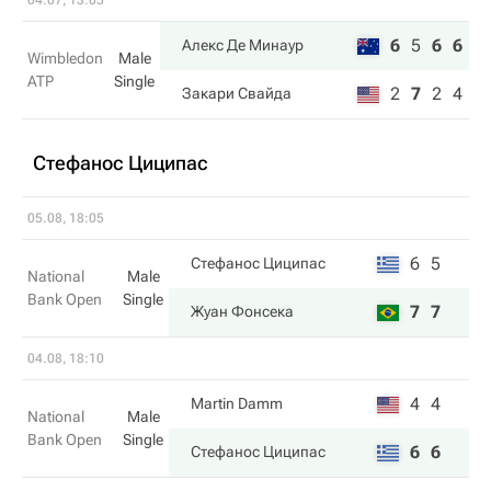
04.07, 13:05
6
5
6
6
Алекс Де Минаур
Wimbledon
Male
ATP
Single
2
7
2
4
Закари Свайда
Стефанос Циципас
05.08, 18:05
6
5
Стефанос Циципас
National
Male
Bank Open
Single
7
7
Жуан Фонсека
04.08, 18:10
4
4
Martin Damm
National
Male
Bank Open
Single
6
6
Стефанос Циципас