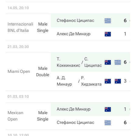
14.05, 20:10
6
6
Стефанос Циципас
Internazionali
Male
BNL d'Italia
Single
1
2
Алекс Де Минаур
21.03, 20:30
Т.
С.
6
6
Коккинакис
Циципас
Male
Miami Open
Double
А. Д.
Р.
3
4
Минаур
Хидзиката
01.03, 03:10
1
6
Алекс Де Минаур
Mexican
Male
Open
Single
6
3
Стефанос Циципас
10.10, 12:00