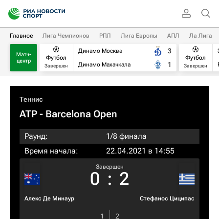
Главное
Лига Чемпионов
РПЛ
Лига Европы
АПЛ
Ла Лига
3
Динамо Москва
Матч-
Футбол
Футбол
центр
1
Динамо Махачкала
Завершен
Завершен
Теннис
ATP
- Barcelona Open
Раунд:
1/8 финала
Время начала:
22.04.2021 в 14:55
Завершен
0
:
2
Алекс Де Минаур
Стефанос Циципас
1
2