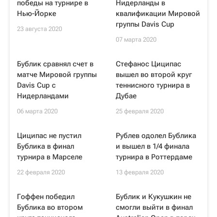
победы на турнире в
Нидерланды в
Нью-Йорке
квалификации Мировой
группы Davis Cup
23 августа 2020
07 марта 2020
Бублик сравнял счет в
Стефанос Циципас
матче Мировой группы
вышел во второй круг
Davis Cup с
теннисного турнира в
Нидерландами
Дубае
06 марта 2020
25 февраля 2020
Циципас не пустил
Рублев одолел Бублика
Бублика в финал
и вышел в 1/4 финала
турнира в Марселе
турнира в Роттердаме
22 февраля 2020
13 февраля 2020
Гоффен победил
Бублик и Кукушкин не
Бублика во втором
смогли выйти в финал