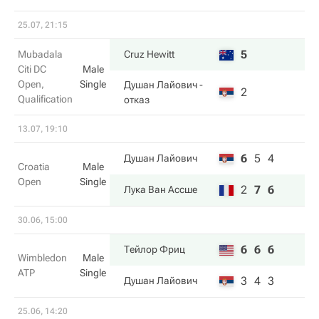
25.07, 21:15
5
Mubadala
Cruz Hewitt
Citi DC
Male
Open,
Single
Душан Лайович
-
2
Qualification
отказ
13.07, 19:10
6
5
4
Душан Лайович
Croatia
Male
Open
Single
2
7
6
Лука Ван Ассше
30.06, 15:00
6
6
6
Тейлор Фриц
Wimbledon
Male
ATP
Single
3
4
3
Душан Лайович
25.06, 14:20