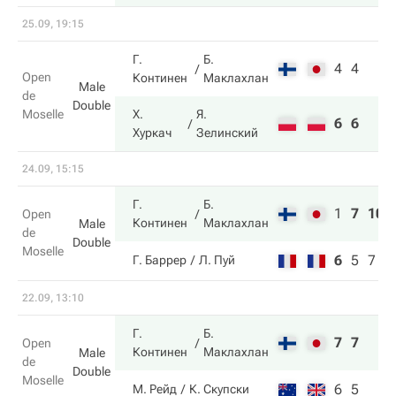
25.09, 19:15
Г.
Б.
4
4
Open
Континен
Маклахлан
Male
de
Double
Moselle
Х.
Я.
6
6
Хуркач
Зелинский
24.09, 15:15
Г.
Б.
1
7
10
Open
Континен
Маклахлан
Male
de
Double
Moselle
6
5
7
Г. Баррер
Л. Пуй
22.09, 13:10
Г.
Б.
7
7
Open
Континен
Маклахлан
Male
de
Double
Moselle
6
5
М. Рейд
К. Скупски