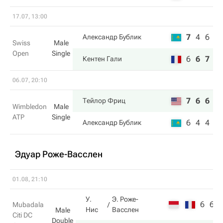
17.07, 13:00
7
4
6
Александр Бублик
Swiss
Male
Open
Single
6
6
7
Кентен Гали
06.07, 20:10
7
6
6
Тейлор Фриц
Wimbledon
Male
ATP
Single
6
4
4
Александр Бублик
Эдуар Роже-Васслен
01.08, 21:10
У.
Э. Роже-
6
6
Mubadala
Нис
Васслен
Male
Citi DC
Double