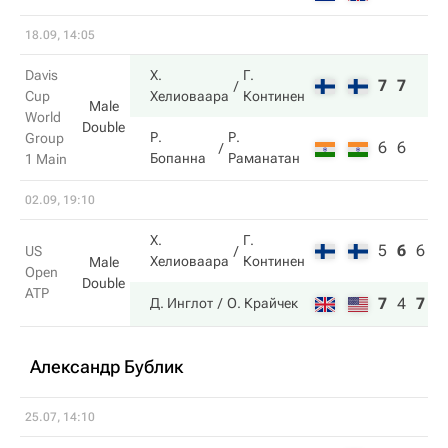
18.09, 14:05
Davis
Х.
Г.
7
7
Cup
Хелиоваара
Континен
Male
World
Double
Р.
Р.
Group
6
6
Бопанна
Раманатан
1 Main
02.09, 19:10
Х.
Г.
5
6
6
US
Хелиоваара
Континен
Male
Open
Double
ATP
7
4
7
Д. Инглот
О. Крайчек
Александр Бублик
25.07, 14:10