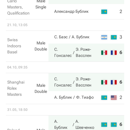
Carlo
Male
Masters,
Single
2
7
Александр Бублик
Qualification
21.10, 13:05
3
4
С. Баэс
А. Бублик
Swiss
Male
Indoors
Double
С.
Э. Роже-
Basel
6
6
Гонсалес
Васслен
04.10, 09:35
С.
Э. Роже-
6
6
Shanghai
Гонсалес
Васслен
Male
Rolex
Double
Masters
2
2
А. Бублик
Ф. Тиафо
31.05, 18:50
А.
А.
6
1
Бублик
Шевченко