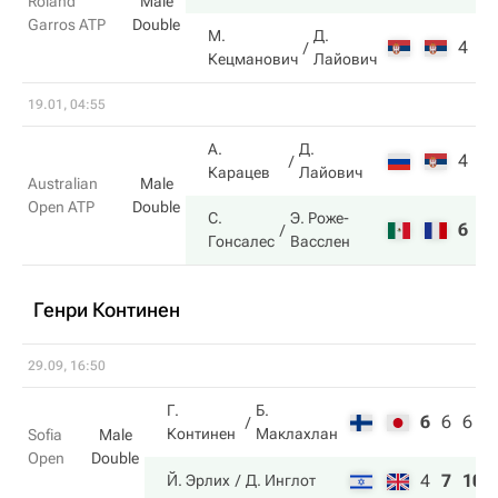
Roland
Male
Garros ATP
Double
М.
Д.
4
6
Кецманович
Лайович
19.01, 04:55
А.
Д.
4
4
Карацев
Лайович
Australian
Male
Open ATP
Double
С.
Э. Роже-
6
6
Гонсалес
Васслен
Генри Континен
29.09, 16:50
Г.
Б.
6
6
6
Континен
Маклахлан
Sofia
Male
Open
Double
4
7
10
Й. Эрлих
Д. Инглот