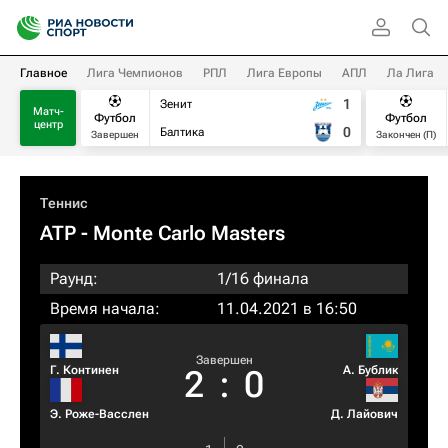
Главное
Лига Чемпионов
РПЛ
Лига Европы
АПЛ
Ла Лига
1
Зенит
Матч-
Футбол
Футбол
центр
0
Балтика
Завершен
Закончен (П)
Теннис
ATP
- Monte Carlo Masters
Раунд:
1/16 финала
Время начала:
11.04.2021 в 16:50
Завершен
Г. Континен
А. Бублик
2
:
0
Э. Роже-Васслен
Д. Лайович