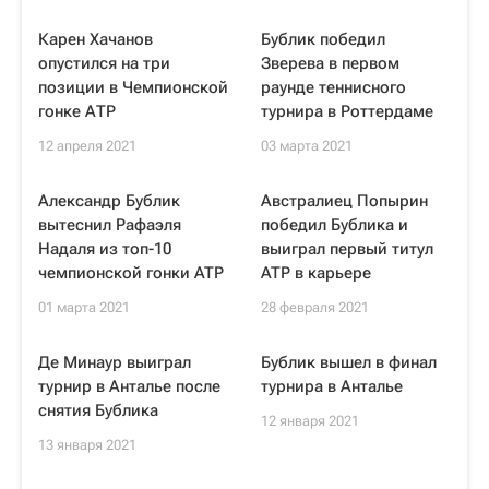
Карен Хачанов
Бублик победил
опустился на три
Зверева в первом
позиции в Чемпионской
раунде теннисного
гонке АТР
турнира в Роттердаме
12 апреля 2021
03 марта 2021
Александр Бублик
Австралиец Попырин
вытеснил Рафаэля
победил Бублика и
Надаля из топ-10
выиграл первый титул
чемпионской гонки ATP
ATP в карьере
01 марта 2021
28 февраля 2021
Де Минаур выиграл
Бублик вышел в финал
турнир в Анталье после
турнира в Анталье
снятия Бублика
12 января 2021
13 января 2021