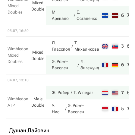
Mixed
Mixed
Double
Doubles
М.
Е.
6
7
Аревало
Остапенко
05.07, 16:50
Л.
Т.
3
6
Wimbledon
Гласспол
Михаликова
Mixed
Mixed
Double
Doubles
Э. Роже-
Л.
6
7
Васслен
Зигемунд
04.07, 13:10
7
6
Ж. Ройер
T. Winegar
Wimbledon
Male
ATP
Double
У.
Э. Роже-
5
7
Нис
Васслен
Душан Лайович