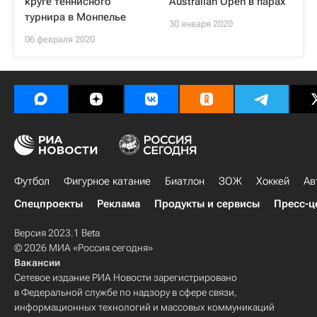
круге теннисного
Australian Open в парах
турнира в Монпелье
30 января 2020
06 февраля 2020
Футбол
Фигурное катание
Биатлон
ЗОЖ
Хоккей
Ав
Спецпроекты
Реклама
Продукты и сервисы
Пресс-ц
Версия 2023.1 Beta
© 2026 МИА «Россия сегодня»
Вакансии
Сетевое издание РИА Новости зарегистрировано
в Федеральной службе по надзору в сфере связи,
информационных технологий и массовых коммуникаций