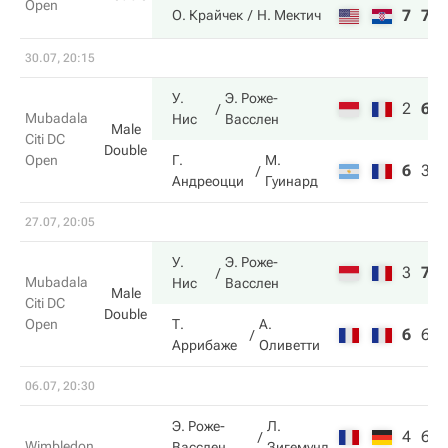
Open
7
7
О. Крайчек
Н. Мектич
30.07, 20:15
У.
Э. Роже-
2
6
Mubadala
Нис
Васслен
Male
Citi DC
Double
Open
Г.
М.
6
3
Андреоцци
Гуинард
27.07, 20:05
У.
Э. Роже-
3
7
Mubadala
Нис
Васслен
Male
Citi DC
Double
Open
Т.
А.
6
6
Аррибаже
Оливетти
06.07, 20:30
Э. Роже-
Л.
4
6
Wimbledon
Васслен
Зигемунд