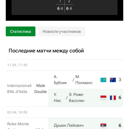
1
2
6
:
4
6
:
4
Статистика
Новости участников
Последние матчи между собой
11.05, 17:30
А.
М.
3
3
Бублик
Полманс
Internazionali
Male
BNL d'Italia
Double
У.
Э. Роже-
6
6
Нис
Васслен
05.04, 18:00
Rolex Monte
6
6
Душан Лайович