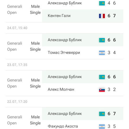
4
6
Александр Бублик
Generali
Male
Open
Single
6
7
Кентен Гали
24.07, 15:40
6
6
Александр Бублик
Generali
Male
Open
Single
3
4
Томас Этчеверри
23.07, 17:35
6
6
Александр Бублик
Generali
Male
Open
Single
3
2
Алекс Молчан
22.07, 17:20
6
7
Александр Бублик
Generali
Male
Open
Single
3
5
Факундо Акоста