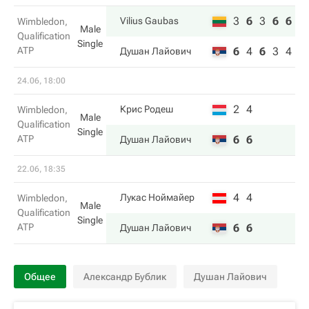
3
6
3
6
6
Vilius Gaubas
Wimbledon,
Male
Qualification
Single
ATP
6
4
6
3
4
Душан Лайович
24.06, 18:00
2
4
Крис Родеш
Wimbledon,
Male
Qualification
Single
ATP
6
6
Душан Лайович
22.06, 18:35
4
4
Лукас Ноймайер
Wimbledon,
Male
Qualification
Single
ATP
6
6
Душан Лайович
Общее
Александр Бублик
Душан Лайович