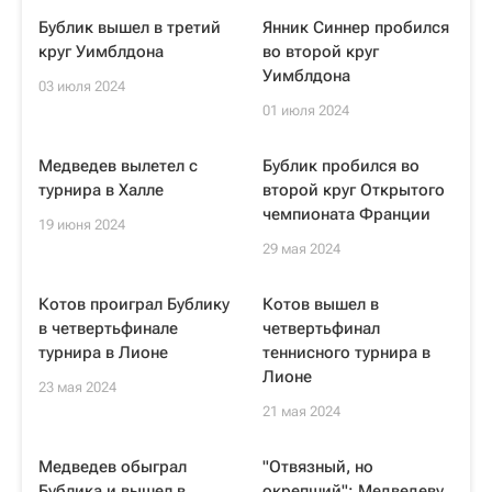
Бублик вышел в третий
Янник Синнер пробился
круг Уимблдона
во второй круг
Уимблдона
03 июля 2024
01 июля 2024
Медведев вылетел с
Бублик пробился во
турнира в Халле
второй круг Открытого
чемпионата Франции
19 июня 2024
29 мая 2024
Котов проиграл Бублику
Котов вышел в
в четвертьфинале
четвертьфинал
турнира в Лионе
теннисного турнира в
Лионе
23 мая 2024
21 мая 2024
Медведев обыграл
"Отвязный, но
Бублика и вышел в
окрепший": Медведеву