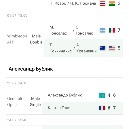
2
2
П. Исаро
Н. К. Поонача
01.07, 18:00
М.
С.
7
6
Гонсалес
Гонсалес
Wimbledon
Male
ATP
Double
Т.
А.
5
7
Коккинакис
Ковачевич
Александр Бублик
25.07, 14:10
4
6
Александр Бублик
Generali
Male
Open
Single
6
7
Кентен Гали
24.07, 15:40