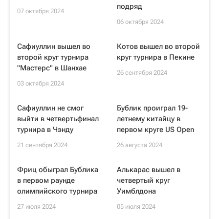
подряд
07 октября 2024
06 октября 2024
Сафиуллин вышел во
Котов вышел во второй
второй круг турнира
круг турнира в Пекине
"Мастерс" в Шанхае
26 сентября 2024
03 октября 2024
Сафиуллин не смог
Бублик проиграл 19-
выйти в четвертьфинал
летнему китайцу в
турнира в Чэнду
первом круге US Open
21 сентября 2024
26 августа 2024
Фриц обыграл Бублика
Алькарас вышел в
в первом раунде
четвертый круг
олимпийского турнира
Уимблдона
27 июля 2024
05 июля 2024