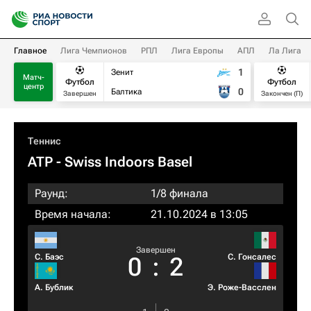
Главное
Лига Чемпионов
РПЛ
Лига Европы
АПЛ
Ла Лига
1
Зенит
Матч-
Футбол
Футбол
центр
0
Балтика
Завершен
Закончен (П)
Теннис
ATP
- Swiss Indoors Basel
Раунд:
1/8 финала
Время начала:
21.10.2024 в 13:05
Завершен
С. Баэс
С. Гонсалес
0
:
2
А. Бублик
Э. Роже-Васслен