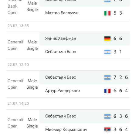
Male
Bank
Single
Open
5
3
Маттиа Беллуччи
23.07, 13:55
6
6
Янник Ханфман
Generali
Male
Open
Single
3
1
Себастьян Баэс
22.07, 12:10
7
2
6
Себастьян Баэс
Generali
Male
Open
Single
6
6
4
Артур Риндеркнех
21.07, 14:20
6
3
6
Себастьян Баэс
Generali
Male
Open
Single
3
6
4
Миомир Кецманович