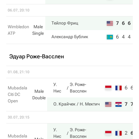
06.07, 20:10
7
6
6
Тейлор Фриц
Wimbledon
Male
ATP
Single
6
4
4
Александр Бублик
Эдуар Роже-Васслен
01.08, 21:10
У.
Э. Роже-
6
6
Mubadala
Нис
Васслен
Male
Citi DC
Double
Open
7
7
О. Крайчек
Н. Мектич
30.07, 20:15
У.
Э. Роже-
2
6
Mubadala
Нис
Васслен