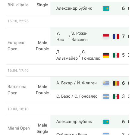
BNL d'Italia
Single
6
6
Александр Бублик
15.10, 22:25
У.
Э. Роже-
7
6
Нис
Васслен
European
Male
Open
Double
Д.
С.
5
2
Альтмайер
Гонсалес
16.04, 17:40
6
6
А. Бехар
Й. Флиген
Barcelona
Male
Open
Double
3
2
С. Баэс
С. Гонсалес
19.03, 18:10
6
6
Александр Бублик
Male
Miami Open
Single
3
4
Себастьян Баэс