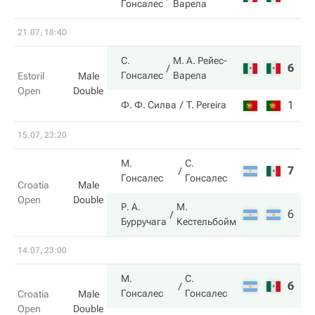
Гонсалес
Варела
21.07, 18:40
С.
М. А. Рейес-
6
6
Гонсалес
Варела
Estoril
Male
Open
Double
1
4
Ф. Ф. Силва
T. Pereira
15.07, 23:20
М.
С.
7
2
Гонсалес
Гонсалес
Croatia
Male
Open
Double
Р. А.
М.
6
6
Бурручага
Кестельбойм
14.07, 23:00
М.
С.
6
6
Гонсалес
Гонсалес
Croatia
Male
Open
Double