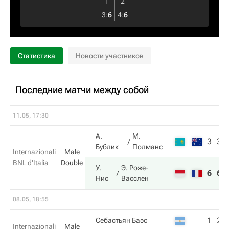
1
2
3
:
6
4
:
6
Статистика
Новости участников
Последние матчи между собой
11.05, 17:30
А.
М.
3
3
Бублик
Полманс
Internazionali
Male
BNL d'Italia
Double
У.
Э. Роже-
6
6
Нис
Васслен
08.05, 18:55
1
2
Себастьян Баэс
Internazionali
Male