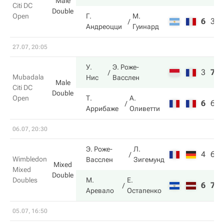
Male
Citi DC
Double
Open
Г.
М.
6
3
Андреоцци
Гуинард
27.07, 20:05
У.
Э. Роже-
3
7
Mubadala
Нис
Васслен
Male
Citi DC
Double
Open
Т.
А.
6
6
Аррибаже
Оливетти
06.07, 20:30
Э. Роже-
Л.
4
6
Wimbledon
Васслен
Зигемунд
Mixed
Mixed
Double
Doubles
М.
Е.
6
7
Аревало
Остапенко
05.07, 16:50