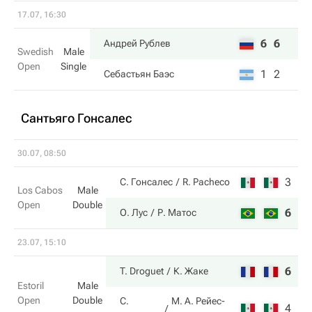
17.07, 16:30
6
6
Андрей Рублев
Swedish
Male
Open
Single
1
2
Себастьян Баэс
Сантьяго Гонсалес
30.07, 08:50
3
3
С. Гонсалес
R. Pacheco
Los Cabos
Male
Open
Double
6
6
О. Лус
Р. Матос
23.07, 15:10
6
6
T. Droguet
К. Жаке
Estoril
Male
Open
Double
С.
М. А. Рейес-
4
3