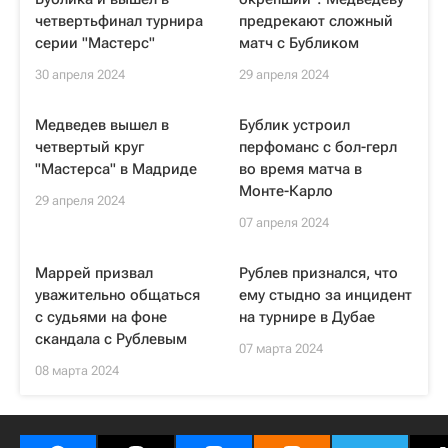
четвертьфинал турнира
предрекают сложный
серии "Мастерс"
матч с Бубликом
30 апреля 2024
29 апреля 2024
Медведев вышел в
Бублик устроил
четвертый круг
перфоманс с бол-герл
"Мастерса" в Мадриде
во время матча в
Монте-Карло
29 апреля 2024
07 апреля 2024
Маррей призвал
Рублев признался, что
уважительно общаться
ему стыдно за инцидент
с судьями на фоне
на турнире в Дубае
скандала с Рублевым
07 марта 2024
08 марта 2024