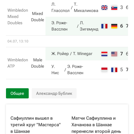
Л.
Т.
3
6
Wimbledon
Гласспол
Михаликова
Mixed
Mixed
Double
Doubles
Э. Роже-
Л.
6
7
Васслен
Зигемунд
04.07, 13:10
7
6
Ж. Ройер
T. Winegar
Wimbledon
Male
ATP
Double
У.
Э. Роже-
5
7
Нис
Васслен
Общее
Александр Бублик
Сафиуллин вышел в
Матчи Сафиуллина и
третий круг "Мастерса"
Хачанова в Шанхае
в Шанхае
перенесли второй день