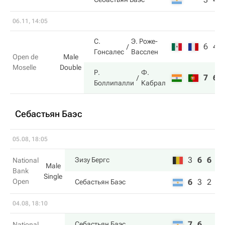
06.11, 14:05
С.
Э. Роже-
6
4
Гонсалес
Васслен
Open de
Male
Moselle
Double
Р.
Ф.
7
6
Боллипалли
Кабрал
Себастьян Баэс
05.08, 18:05
3
6
6
Зизу Бергс
National
Male
Bank
Single
Open
6
3
2
Себастьян Баэс
04.08, 18:10
7
6
Себастьян Баэс
National