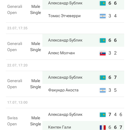
6
6
Александр Бублик
Generali
Male
Open
Single
3
4
Томас Этчеверри
23.07, 17:35
6
6
Александр Бублик
Generali
Male
Open
Single
3
2
Алекс Молчан
22.07, 17:20
6
7
Александр Бублик
Generali
Male
Open
Single
3
5
Факундо Акоста
17.07, 13:00
7
4
6
Александр Бублик
Swiss
Male
Open
Single
6
6
7
Кентен Гали