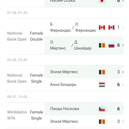
6
6
Наоми Осака
07.08, 01:45
Б.
Л.
1
2
Фернандес
Фернандес
National
Female
Bank Open
Double
Э.
Д.
6
6
Мертенс
Шнайдер
05.08, 23:45
3
6
Элизе Мертенс
National
Female
Bank Open
Single
6
4
Анна Бондарь
08.07, 15:05
6
7
Линда Носкова
Wimbledon
Female
WTA
Single
3
5
Элизе Мертенс