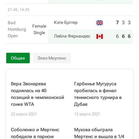
21.06, 14:35
7
3
3
Кэти Бултер
Bad
Female
Homburg
Single
Open
6
6
6
Лейла Фернандес
Общее
Элиз Мертенс
Вера Звонарева
Гарбинье Мугуруса
поднялась на 40
пробилась в финал
позиций в чемпионской
теннисного турнира в
гонке WTA
Дубае
22 марта 2021
12 марта 2021
Соболенко и Мертенс
Мухова обыграла
победили в парном
Мертенс и вышла в 1/4