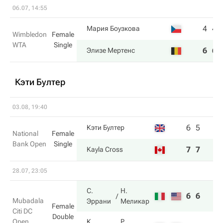
06.07, 14:55
4
4
Мария Боузкова
Wimbledon
Female
WTA
Single
6
6
Элизе Мертенс
Кэти Бултер
03.08, 19:40
6
5
Кэти Бултер
National
Female
Bank Open
Single
7
7
Kayla Cross
28.07, 23:05
С.
Н.
6
6
Mubadala
Эррани
Меликар
Female
Citi DC
Double
Open
К.
P.