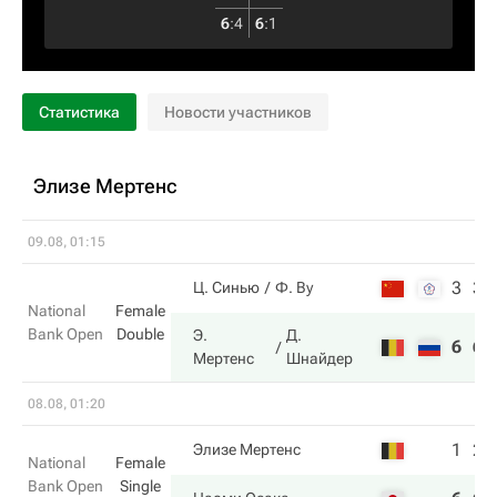
6
:
4
6
:
1
Статистика
Новости участников
Элизе Мертенс
09.08, 01:15
3
3
Ц. Синью
Ф. Ву
National
Female
Bank Open
Double
Э.
Д.
6
6
Мертенс
Шнайдер
08.08, 01:20
1
2
Элизе Мертенс
National
Female
Bank Open
Single