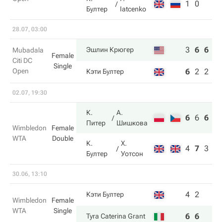
1
0
Бултер
Iatcenko
28.07, 03:00
3
6
6
Эшлин Крюгер
Mubadala
Female
Citi DC
Single
Open
6
2
2
Кэти Бултер
02.07, 19:30
К.
А.
6
6
6
Питер
Шишкова
Wimbledon
Female
WTA
Double
К.
Х.
4
7
3
Бултер
Уотсон
30.06, 13:10
4
2
Кэти Бултер
Wimbledon
Female
WTA
Single
6
6
Tyra Caterina Grant