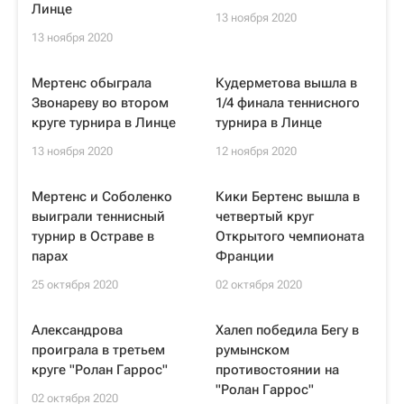
Линце
13 ноября 2020
13 ноября 2020
Мертенс обыграла
Кудерметова вышла в
Звонареву во втором
1/4 финала теннисного
круге турнира в Линце
турнира в Линце
13 ноября 2020
12 ноября 2020
Мертенс и Соболенко
Кики Бертенс вышла в
выиграли теннисный
четвертый круг
турнир в Остраве в
Открытого чемпионата
парах
Франции
25 октября 2020
02 октября 2020
Александрова
Халеп победила Бегу в
проиграла в третьем
румынском
круге "Ролан Гаррос"
противостоянии на
"Ролан Гаррос"
02 октября 2020