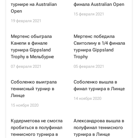
турнире на Australian
финала Australian Open
Open
15 февраля 2021
19 февраля 2021
Мертенс обыграла
Мертенс победила
Канепи в финале
Свитолину в 1/4 финала
турнира Gippsland
турнира Gippsland
Trophy в Мельбурне
Trophy
07 февраля 2021
05 февраля 2021
Соболенко выиграла
Соболенко вышла в
теннисный турнир в
финал турнира в Линце
Линце
14 ноября 2020
15 ноября 2020
Кудерметова не смогла
Александрова вышла в
пробиться в полуфинал
полуфинал теннисного
теннисного турнира в
турнира в Линце