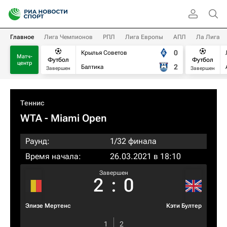
Главное
Лига Чемпионов
РПЛ
Лига Европы
АПЛ
Ла Лига
0
Крылья Советов
Матч-
Футбол
Футбол
центр
2
Балтика
Завершен
Завершен
Теннис
WTA
- Miami Open
Раунд:
1/32 финала
Время начала:
26.03.2021 в 18:10
Завершен
2
:
0
Элизе Мертенс
Кэти Бултер
1
2