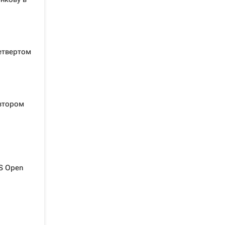
етвертом
 втором
S Open