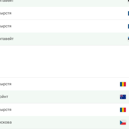
нтавейт
Кырстя
Кырстя
нтавейт
Кырстя
ойнт
Кырстя
оскова