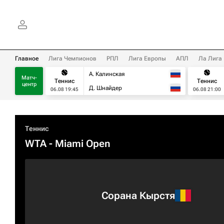
Главное
Лига Чемпионов
РПЛ
Лига Европы
АПЛ
Ла Лига
А. Калинская
Матч-
Теннис
Теннис
центр
Д. Шнайдер
06.08 19:45
06.08 21:00
Теннис
WTA
- Miami Open
Сорана Кырстя