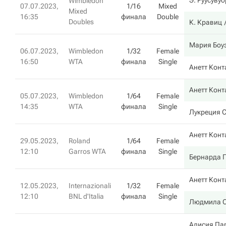
Э. Руусуву
Wimbledon
07.07.2023,
1/16
Mixed
Mixed
16:35
финала
Double
Doubles
К. Кравиц
Мария Боу
06.07.2023,
Wimbledon
1/32
Female
16:50
WTA
финала
Single
Анетт Конт
Анетт Конт
05.07.2023,
Wimbledon
1/64
Female
14:35
WTA
финала
Single
Лукреция 
Анетт Конт
29.05.2023,
Roland
1/64
Female
12:10
Garros WTA
финала
Single
Бернарда 
Анетт Конт
12.05.2023,
Internazionali
1/32
Female
12:10
BNL d'Italia
финала
Single
Людмила 
Алисия Па