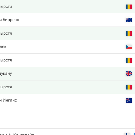
Кырстя
и Биррелл
Кырстя
лек
Кырстя
дукану
Кырстя
н Инглис