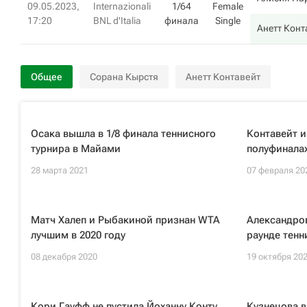
09.05.2023,
Internazionali
1/64
Female
17:20
BNL d'Italia
финала
Single
Анетт Конт
Общее
Сорана Кырстя
Анетт Контавейт
Осака вышла в 1/8 финала теннисного
Контавейт и
турнира в Майами
полуфиналах
28 марта 2021
07 февраля 20
Матч Халеп и Рыбакиной признан WTA
Александров
лучшим в 2020 году
раунде тенн
08 декабря 2020
19 октября 20
Кори Гауфф не пустила Йоханну Конту
Кузнецова в