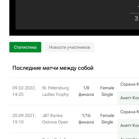
3
Статистика
Новости участников
Последние матчи между собой
Сорана 
09.02.2022,
St. Petersburg
1/8
Female
14:25
Ladies Trophy
финала
Single
Анетт Ко
Сорана 
20.09.2021,
J&T Banka
1/16
Female
19:10
Ostrava Open
финала
Single
Анетт Ко