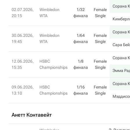
Сорана 
02.07.2026,
Wimbledon
1/32
Female
20:15
WTA
финала
Single
Кимберл
Сорана 
30.06.2026,
Wimbledon
1/64
Female
19:45
WTA
финала
Single
Сара Бей
Сорана 
12.06.2026,
HSBC
1/8
Female
15:35
Championships
финала
Single
Эмма Ра
Сорана 
09.06.2026,
HSBC
1/16
Female
13:10
Championships
финала
Single
Мэддисо
Анетт Контавейт