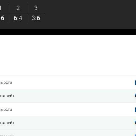
1
2
3
:
6
6
:
4
3
:
6
Кырстя
нтавейт
Кырстя
нтавейт