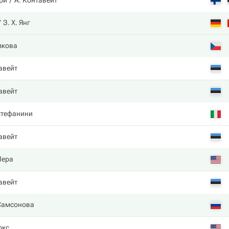
ори
А. Контавейт
З. Х. Янг
зкова
авейт
авейт
Стефанини
авейт
Пера
авейт
Самсонова
ркс