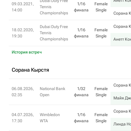
Анетт Ко
Dubai Duty Free
09.03.2021,
1/16
Female
Tennis
14:00
финала
Single
Championships
Сорана 
Сорана 
Dubai Duty Free
18.02.2020,
1/16
Female
Tennis
19:30
финала
Single
Championships
Анетт Ко
История встреч
Сорана Кырстя
Сорана 
06.08.2026,
National Bank
1/32
Female
02:35
Open
финала
Single
Майя Дж
Сорана 
04.07.2026,
Wimbledon
1/16
Female
17:30
WTA
финала
Single
Линда Н