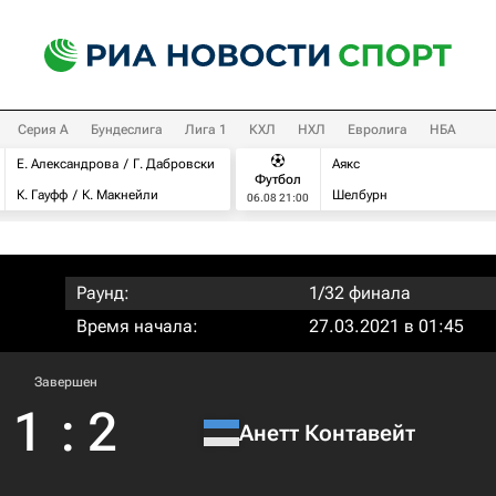
Серия А
Бундеслига
Лига 1
КХЛ
НХЛ
Евролига
НБА
Е. Александрова
Г. Дабровски
Аякс
Футбол
К. Гауфф
К. Макнейли
Шелбурн
06.08 21:00
Раунд:
1/32 финала
Время начала:
27.03.2021 в 01:45
Завершен
1
:
2
Анетт Контавейт