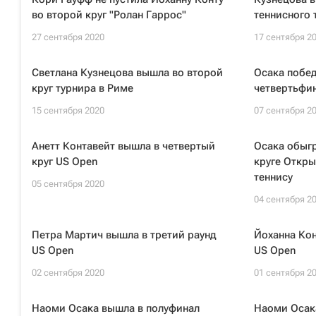
во второй круг "Ролан Гаррос"
теннисного 
27 сентября 2020
17 сентября 2
Светлана Кузнецова вышла во второй
Осака побед
круг турнира в Риме
четвертьфи
15 сентября 2020
07 сентября 2
Анетт Контавейт вышла в четвертый
Осака обыгр
круг US Open
круге Откр
теннису
05 сентября 2020
04 сентября 2
Петра Мартич вышла в третий раунд
Йоханна Кон
US Open
US Open
02 сентября 2020
01 сентября 2
Наоми Осака вышла в полуфинал
Наоми Осака