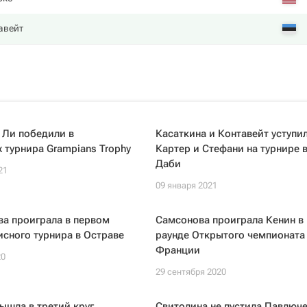
авейт
 Ли победили в
Касаткина и Контавейт уступи
 турнира Grampians Trophy
Картер и Стефани на турнире в
Даби
21
09 января 2021
а проиграла в первом
Самсонова проиграла Кенин в
исного турнира в Остраве
раунде Открытого чемпионата
Франции
20
29 сентября 2020
ышла в третий круг
Свитолина не пустила Павлюче