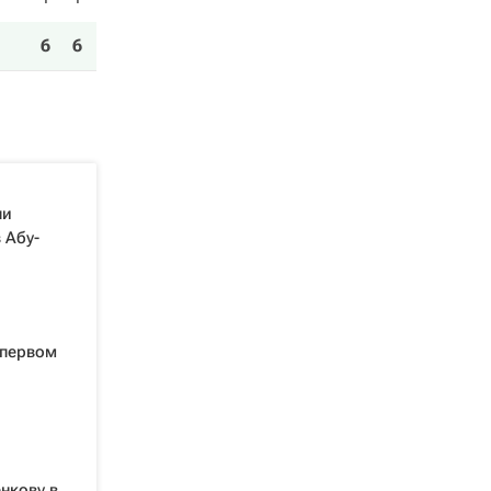
6
6
ли
 Абу-
 первом
нкову в