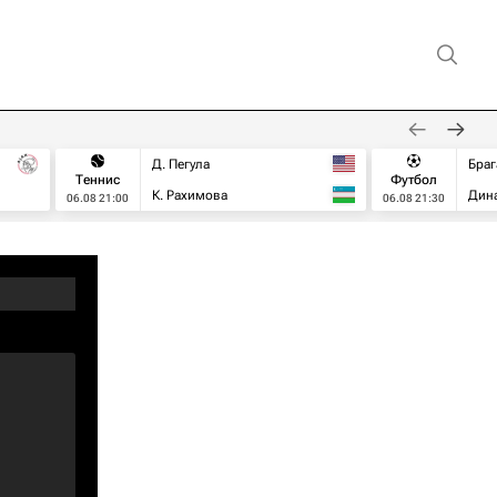
Д. Пегула
Браг
Теннис
Футбол
К. Рахимова
Дин
06.08 21:00
06.08 21:30