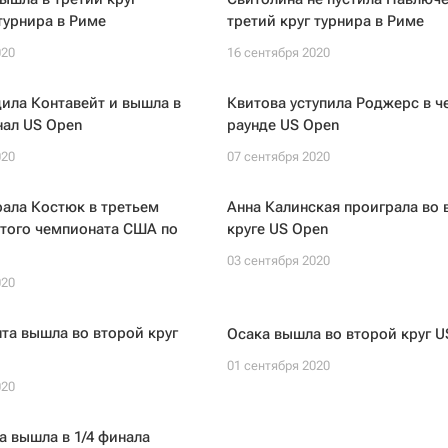
турнира в Риме
третий круг турнира в Риме
020
16 сентября 2020
ила Контавейт и вышла в
Квитова уступила Роджерс в ч
нал US Open
раунде US Open
020
07 сентября 2020
ала Костюк в третьем
Анна Калинская проиграла во
ытого чемпионата США по
круге US Open
03 сентября 2020
020
та вышла во второй круг
Осака вышла во второй круг U
01 сентября 2020
020
 вышла в 1/4 финала