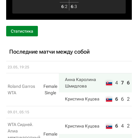
6
:
2
6
:
3
Статистика
Последние матчи между собой
23.05, 19:25
Анна Каролина
4
7
6
Шмидлова
Roland Garros
Female
WTA
Single
6
6
2
Кристина Куцова
09.01, 05:15
WTA Сидней.
6
4
2
Кристина Куцова
Апиа
Female
международный