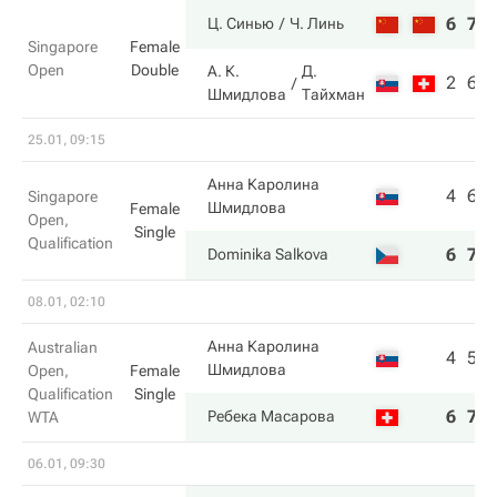
6
7
Ц. Синью
Ч. Линь
Singapore
Female
Open
Double
А. К.
Д.
2
6
Шмидлова
Тайхман
25.01, 09:15
Анна Каролина
4
6
Singapore
Шмидлова
Female
Open,
Single
Qualification
6
7
Dominika Salkova
08.01, 02:10
Анна Каролина
Australian
4
5
Шмидлова
Open,
Female
Qualification
Single
6
7
Ребека Масарова
WTA
06.01, 09:30