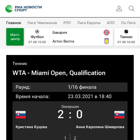
Главное
Лига Чемпионов
РПЛ
Лига Европы
АПЛ
Ла Лига
Бавария
Матч-
Футбол
Теннис
центр
Астон Вилла
07.08 15:00
07.08 18:00
Теннис
WTA
- Miami Open, Qualification
Раунд:
1/16 финала
Время начала:
23.03.2021 в 18:40
Завершен
2
:
0
Кристина Куцова
Анна Каролина Шмидлова
1
2