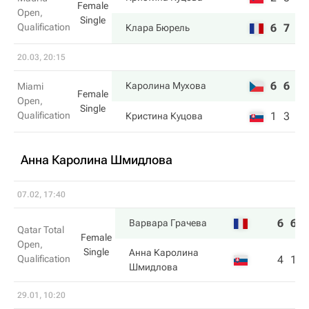
Female
Open,
Single
Qualification
6
7
Клара Бюрель
20.03, 20:15
6
6
Каролина Мухова
Miami
Female
Open,
Single
Qualification
1
3
Кристина Куцова
Анна Каролина Шмидлова
07.02, 17:40
6
6
Варвара Грачева
Qatar Total
Female
Open,
Single
Анна Каролина
Qualification
4
1
Шмидлова
29.01, 10:20