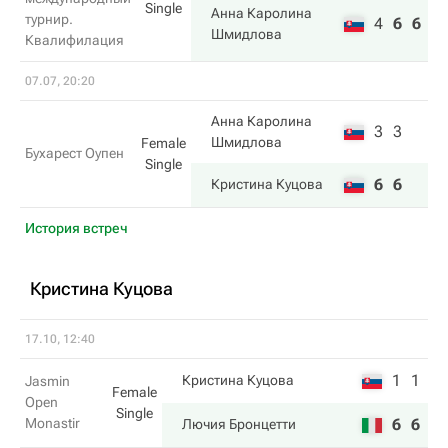
Single
Анна Каролина
турнир.
4
6
6
Шмидлова
Квалифилация
07.07, 20:20
Анна Каролина
3
3
Шмидлова
Female
Бухарест Оупен
Single
6
6
Кристина Куцова
История встреч
Кристина Куцова
17.10, 12:40
1
1
Кристина Куцова
Jasmin
Female
Open
Single
Monastir
6
6
Лючия Бронцетти