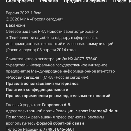
Спецпроекты
Реклама
Продукты и сервисы
Пресс-ц
Версия 2023.1 Beta
© 2026 МИА «Россия сегодня»
Вакансии
Сетевое издание РИА Новости зарегистрировано
в Федеральной службе по надзору в сфере связи,
информационных технологий и массовых коммуникаций
(Роскомнадзор) 08 апреля 2014 года.
Свидетельство о регистрации Эл № ФС77-57640
Учредитель: Федеральное государственное унитарное
предприятие Международное информационное агентство
«Россия сегодня»
(МИА «Россия сегодня»).
Правила использования материалов
Политика конфиденциальности
Правила применения рекомендательных технологий
Главный редактор:
Гаврилова А.В.
Адрес электронной почты Редакции:
r-sport.internet@ria.ru
По вопросам размещения пресс-релизов и рекламы
воспользуйтесь
формой обратной связи
Телефон Редакции:
7 (495) 645-6601