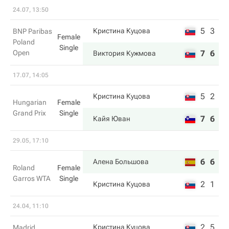
24.07, 13:50
5
3
Кристина Куцова
BNP Paribas
Female
Poland
Single
Open
7
6
Виктория Кужмова
17.07, 14:05
5
2
Кристина Куцова
Hungarian
Female
Grand Prix
Single
7
6
Кайя Юван
29.05, 17:10
6
6
Алена Большова
Roland
Female
Garros WTA
Single
2
1
Кристина Куцова
24.04, 11:10
2
5
Кристина Куцова
Madrid