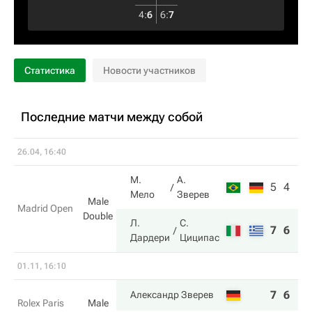
4
:
6
6
:
7
Статистика
Новости участников
Последние матчи между собой
26.04, 16:40
М.
А.
5
4
Мело
Зверев
Male
Madrid Open
Double
Л.
С.
7
6
Дардери
Циципас
01.11, 16:10
7
6
Александр Зверев
Rolex Paris
Male