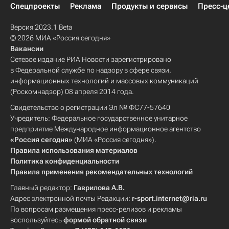
Спецпроекты
Реклама
Продукты и сервисы
Пресс-ц
Версия 2023.1 Beta
© 2026 МИА «Россия сегодня»
Вакансии
Сетевое издание РИА Новости зарегистрировано
в Федеральной службе по надзору в сфере связи,
информационных технологий и массовых коммуникаций
(Роскомнадзор) 08 апреля 2014 года.
Свидетельство о регистрации Эл № ФС77-57640
Учредитель: Федеральное государственное унитарное
предприятие Международное информационное агентство
«Россия сегодня»
(МИА «Россия сегодня»).
Правила использования материалов
Политика конфиденциальности
Правила применения рекомендательных технологий
Главный редактор:
Гаврилова А.В.
Адрес электронной почты Редакции:
r-sport.internet@ria.ru
По вопросам размещения пресс-релизов и рекламы
воспользуйтесь
формой обратной связи