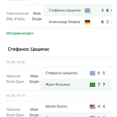
4
6
6
Стефанос Циципас
Internazionali
Male
BNL d'Italia
Single
6
3
3
Александр Зверев
История встреч
Стефанос Циципас
05.08, 18:05
6
5
Стефанос Циципас
National
Male
Bank Open
Single
7
7
Жуан Фонсека
04.08, 18:10
4
4
Martin Damm
National
Male
Bank Open
Single