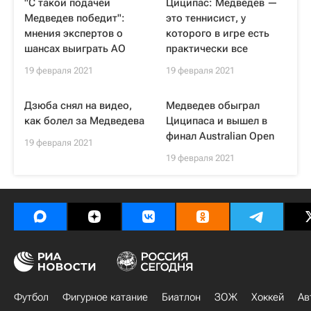
"С такой подачей
Циципас: Медведев —
Медведев победит":
это теннисист, у
мнения экспертов о
которого в игре есть
шансах выиграть AO
практически все
19 февраля 2021
19 февраля 2021
Дзюба снял на видео,
Медведев обыграл
как болел за Медведева
Циципаса и вышел в
финал Australian Open
19 февраля 2021
19 февраля 2021
Футбол
Фигурное катание
Биатлон
ЗОЖ
Хоккей
Ав