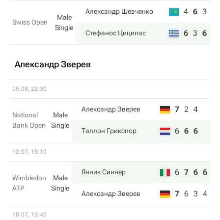
4
6
3
Александр Шевченко
Male
Swiss Open
Single
6
3
6
Стефанос Циципас
Александр Зверев
05.08, 22:30
7
2
4
Александр Зверев
National
Male
Bank Open
Single
6
6
6
Таллон Грикспор
12.07, 18:10
6
7
6
6
Янник Синнер
Wimbledon
Male
ATP
Single
7
6
3
4
Александр Зверев
10.07, 15:40