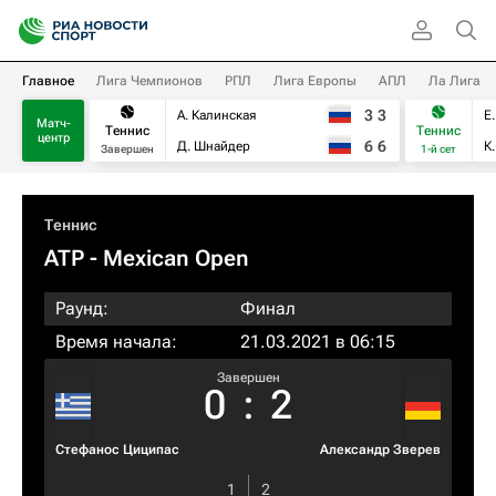
Главное
Лига Чемпионов
РПЛ
Лига Европы
АПЛ
Ла Лига
3
3
А. Калинская
Е
Матч-
Теннис
Теннис
центр
6
6
Д. Шнайдер
К
Завершен
1-й сет
Теннис
ATP
- Mexican Open
Раунд:
Финал
Время начала:
21.03.2021 в 06:15
Завершен
0
:
2
Стефанос Циципас
Александр Зверев
1
2