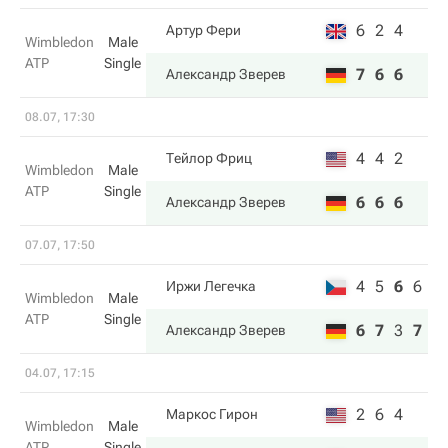
6
2
4
Артур Фери
Wimbledon
Male
ATP
Single
7
6
6
Александр Зверев
08.07, 17:30
4
4
2
Тейлор Фриц
Wimbledon
Male
ATP
Single
6
6
6
Александр Зверев
07.07, 17:50
4
5
6
6
Иржи Легечка
Wimbledon
Male
ATP
Single
6
7
3
7
Александр Зверев
04.07, 17:15
2
6
4
Маркос Гирон
Wimbledon
Male
ATP
Single