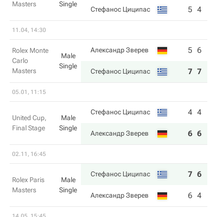
Masters
Single
5
4
Стефанос Циципас
11.04, 14:30
5
6
Александр Зверев
Rolex Monte
Male
Carlo
Single
Masters
7
7
Стефанос Циципас
05.01, 11:15
4
4
Стефанос Циципас
United Cup,
Male
Final Stage
Single
6
6
Александр Зверев
02.11, 16:45
7
6
Стефанос Циципас
Rolex Paris
Male
Masters
Single
6
4
Александр Зверев
14.05, 15:45