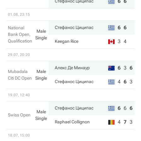
6
6
Стефанос Циципас
01.08, 23:15
6
6
Стефанос Циципас
National
Male
Bank Open,
Single
Qualification
3
4
Keegan Rice
29.07, 20:20
6
3
6
Алекс Де Минаур
Mubadala
Male
Citi DC Open
Single
4
6
3
Стефанос Циципас
19.07, 12:40
6
6
6
Стефанос Циципас
Male
Swiss Open
Single
4
7
3
Raphael Collignon
18.07, 15:00