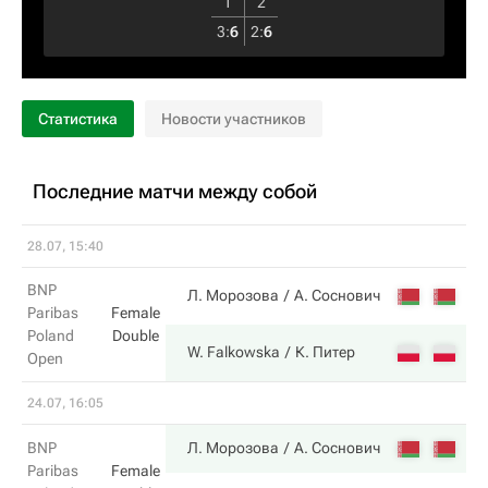
1
2
3
:
6
2
:
6
Статистика
Новости участников
Последние матчи между собой
28.07, 15:40
BNP
4
Л. Морозова
А. Соснович
Paribas
Female
Poland
Double
6
W. Falkowska
К. Питер
Open
24.07, 16:05
6
BNP
Л. Морозова
А. Соснович
Paribas
Female