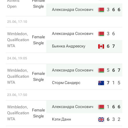
Athens
Female
Open
Single
3
6
6
Александра Соснович
25.06, 17:10
3
6
Александра Соснович
Wimbledon,
Female
Qualification
Single
WTA
6
7
Бьянка Андрееску
24.06, 19:05
5
6
7
Александра Соснович
Wimbledon,
Female
Qualification
Single
WTA
7
1
5
Сторм Сандерс
23.06, 17:50
1
6
6
Александра Соснович
Wimbledon,
Female
Qualification
Single
WTA
6
3
2
Кэти Данн