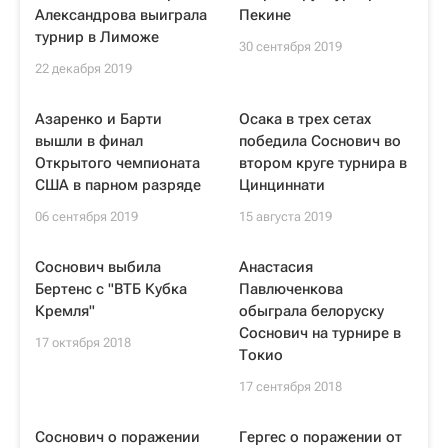
Александрова выиграла
Пекине
турнир в Лиможе
30 сентября 2019
22 декабря 2019
Азаренко и Барти
Осака в трех сетах
вышли в финал
победила Соснович во
Открытого чемпионата
втором круге турнира в
США в парном разряде
Цинциннати
06 сентября 2019
15 августа 2019
Соснович выбила
Анастасия
Бертенс с "ВТБ Кубка
Павлюченкова
Кремля"
обыграла белоруску
Соснович на турнире в
17 октября 2018
Токио
17 сентября 2018
Соснович о поражении
Гергес о поражении от