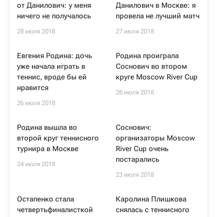
от Данилович: у меня
Данилович в Москве: я
ничего не получалось
провела не лучший матч
28 июля 2018
27 июля 2018
Евгения Родина: дочь
Родина проиграла
уже начала играть в
Соснович во втором
теннис, вроде бы ей
круге Moscow River Cup
нравится
26 июля 2018
26 июля 2018
Родина вышла во
Соснович:
второй круг теннисного
организаторы Moscow
турнира в Москве
River Cup очень
постарались
24 июля 2018
23 июля 2018
Остапенко стала
Каролина Плишкова
четвертьфиналисткой
снялась с теннисного