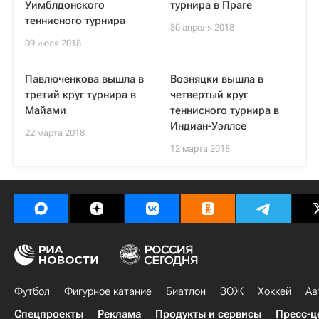
Уимблдонского
турнира в Праге
теннисного турнира
30 апреля 2018
09 июля 2018
Павлюченкова вышла в
Возняцки вышла в
третий круг турнира в
четвертый круг
Майами
теннисного турнира в
Индиан-Уэллсе
22 марта 2018
12 марта 2018
Футбол
Фигурное катание
Биатлон
ЗОЖ
Хоккей
Ав
Спецпроекты
Реклама
Продукты и сервисы
Пресс-ц