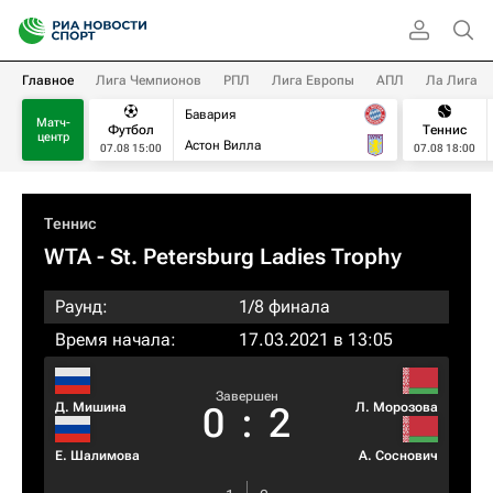
Главное
Лига Чемпионов
РПЛ
Лига Европы
АПЛ
Ла Лига
Бавария
Матч-
Футбол
Теннис
центр
Астон Вилла
07.08 15:00
07.08 18:00
Теннис
WTA
- St. Petersburg Ladies Trophy
Раунд:
1/8 финала
Время начала:
17.03.2021 в 13:05
Завершен
Д. Мишина
Л. Морозова
0
:
2
Е. Шалимова
А. Соснович