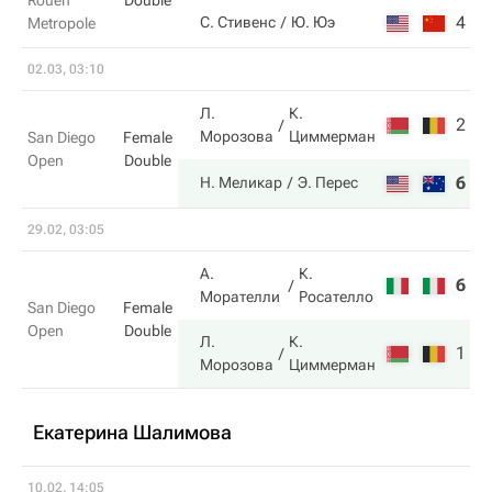
Rouen
Double
4
5
С. Стивенс
Ю. Юэ
Metropole
02.03, 03:10
Л.
К.
2
1
Морозова
Циммерман
San Diego
Female
Open
Double
6
6
Н. Меликар
Э. Перес
29.02, 03:05
А.
К.
6
1
Морателли
Росателло
San Diego
Female
Open
Double
Л.
К.
1
6
Морозова
Циммерман
Екатерина Шалимова
10.02, 14:05