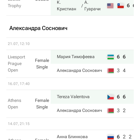
К.
А.
6
6
Trophy
Кристиан
Гуарачи
Александра Соснович
21.07, 12:10
6
6
Мария Тимофеева
Livesport
Female
Prague
Single
Open
3
4
Александра Соснович
16.07, 17:40
6
6
Tereza Valentova
Athens
Female
Open
Single
3
2
Александра Соснович
14.07, 21:15
6
2
2
Анна Блинкова