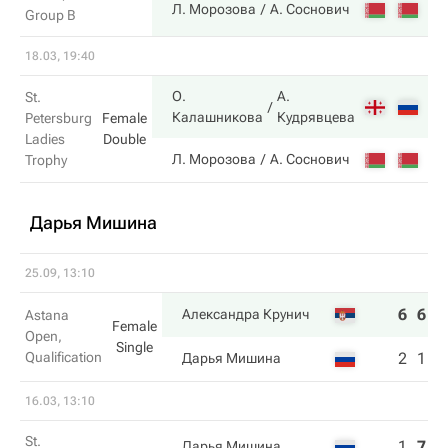
6
Л. Морозова
А. Соснович
Group B
18.03, 19:40
О.
А.
St.
4
Калашникова
Кудрявцева
Petersburg
Female
Ladies
Double
6
Л. Морозова
А. Соснович
Trophy
Дарья Мишина
25.09, 13:10
6
6
Александра Крунич
Astana
Female
Open,
Single
Qualification
2
1
Дарья Мишина
16.03, 13:10
St.
1
7
1
Дарья Мишина