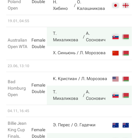
Poland
Double
Н.
О.
1
Open
Хибино
Калашникова
19.01, 04:55
Т.
А.
6
Михаликова
Соснович
Australian
Female
Open WTA
Double
4
Х. Синьюнь
Л. Морозова
23.06, 13:10
6
К. Кристиан
Л. Морозова
Bad
Female
Homburg
Double
Т.
А.
Open
4
Михаликова
Соснович
04.11, 16:45
Billie Jean
4
Э. Перес
О. Гадечки
King Cup
Female
Finals,
Double