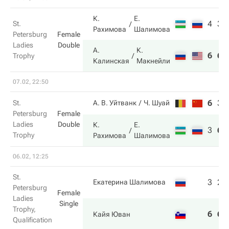
К.
Е.
4
3
St.
Рахимова
Шалимова
Petersburg
Female
Ladies
Double
А.
К.
6
6
Trophy
Калинская
Макнейли
07.02, 22:50
6
3
St.
А. В. Уйтванк
Ч. Шуай
Petersburg
Female
Ladies
Double
К.
Е.
3
6
Trophy
Рахимова
Шалимова
06.02, 12:25
St.
3
2
Екатерина Шалимова
Petersburg
Female
Ladies
Single
Trophy,
6
6
Кайя Юван
Qualification