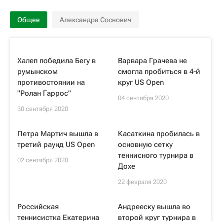
Общее
Александра Соснович
Халеп победила Бегу в
Варвара Грачева не
румынском
смогла пробиться в 4-й
противостоянии на
круг US Open
"Ролан Гаррос"
04 сентября 2020
30 сентября 2020
Петра Мартич вышла в
Касаткина пробилась в
третий раунд US Open
основную сетку
теннисного турнира в
02 сентября 2020
Дохе
22 февраля 2020
Российская
Андрееску вышла во
теннисистка Екатерина
второй круг турнира в