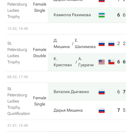
Petersburg
Female
Ladies
Single
6
6
6
Камилла Рахимова
Trophy
12.02, 14:40
Д.
Е.
2
2
St.
Мишина
Шалимова
Petersburg
Female
Ladies
Double
К.
А.
6
6
Trophy
Кристиан
Гуарачи
08.02, 17:45
St.
6
7
6
Виталия Дьяченко
Petersburg
Female
Ladies
Single
Trophy,
7
5
3
Дарья Мишина
Qualification
31.01, 15:40