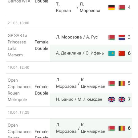
Garros WTA
Double
Т.
Л.
4
2
Корпач
Морозова
21.05, 18:00
GP SAR La
3
2
Л. Морозова
А. Рус
Princesse
Female
Lalla
Double
6
6
А. Данилина
С. Ифань
Meryem
19.04, 12:40
Л.
К.
Open
5
1
Морозова
Циммерман
Capfinances
Female
Rouen
Double
7
6
Н. Банис
М. Люмсден
Metropole
18.04, 17:25
Л.
К.
Open
6
7
Морозова
Циммерман
Capfinances
Female