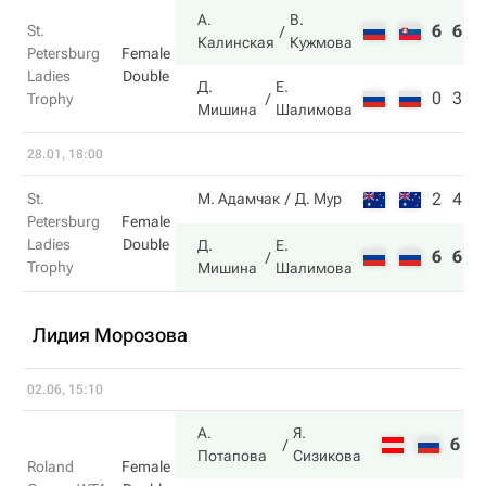
А.
В.
6
6
St.
Калинская
Кужмова
Petersburg
Female
Ladies
Double
Д.
Е.
0
3
Trophy
Мишина
Шалимова
28.01, 18:00
2
4
St.
М. Адамчак
Д. Мур
Petersburg
Female
Ladies
Double
Д.
Е.
6
6
Trophy
Мишина
Шалимова
Лидия Морозова
02.06, 15:10
А.
Я.
6
6
Потапова
Сизикова
Roland
Female