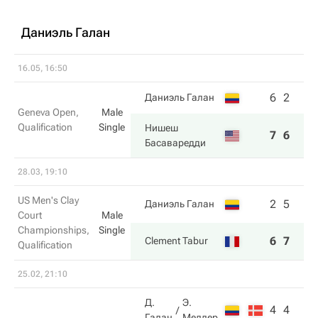
Даниэль Галан
16.05, 16:50
6
2
Даниэль Галан
Geneva Open,
Male
Qualification
Single
Нишеш
7
6
Басаваредди
28.03, 19:10
US Men's Clay
2
5
Даниэль Галан
Court
Male
Championships,
Single
6
7
Clement Tabur
Qualification
25.02, 21:10
Д.
Э.
4
4
Галан
Меллер