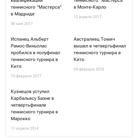
квалификации
теннисного "Мастерса"
теннисного "Мастерса"
в Монте-Карло
в Мадриде
15 апреля 2017
06 мая 2017
Испанец Альберт
Австралиец Томич
Рамос-Виньолас
вышел в четвертьфинал
пробился в полуфинал
теннисного турнира в
теннисного турнира в
Кито
Кито
04 февраля 2016
10 февраля 2017
Кузнецов уступил
Карбальесу Баэне в
четвертьфинале
теннисного турнира в
Марокко
11 апреля 2014