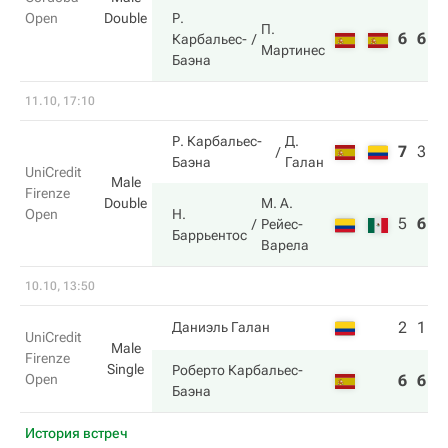
Open
Double
Р.
П.
6
6
Карбальес-
Мартинес
Баэна
11.10, 17:10
Р. Карбальес-
Д.
7
3
5
Баэна
Галан
UniCredit
Male
Firenze
Double
М. А.
Н.
Open
5
6
1
Рейес-
Баррьентос
Варела
10.10, 13:50
2
1
Даниэль Галан
UniCredit
Male
Firenze
Single
Роберто Карбальес-
Open
6
6
Баэна
История встреч