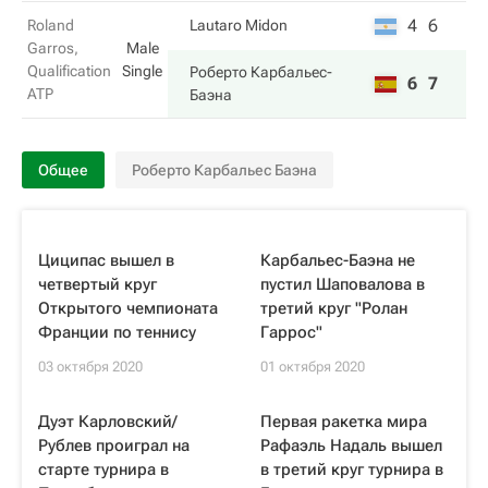
4
6
Roland
Lautaro Midon
Garros,
Male
Qualification
Single
Роберто Карбальес-
6
7
ATP
Баэна
Общее
Роберто Карбальес Баэна
Циципас вышел в
Карбальес-Баэна не
четвертый круг
пустил Шаповалова в
Открытого чемпионата
третий круг "Ролан
Франции по теннису
Гаррос"
03 октября 2020
01 октября 2020
Дуэт Карловский/
Первая ракетка мира
Рублев проиграл на
Рафаэль Надаль вышел
старте турнира в
в третий круг турнира в