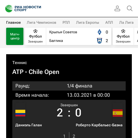
Главное
Лига Чемпионов
РПЛ
Лига Европы
АПЛ
Ла Лига
0
Крылья Советов
Матч-
Футбол
Футбол
центр
2
Балтика
Завершен
Завершен
Теннис
ATP
- Chile Open
Раунд:
1/4 финала
Время начала:
13.03.2021 в 00:00
Завершен
2
:
0
Даниэль Галан
Роберто Карбальес-Баэна
1
2