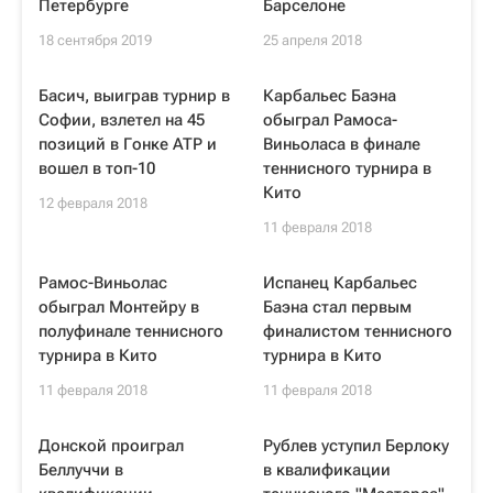
Петербурге
Барселоне
18 сентября 2019
25 апреля 2018
Басич, выиграв турнир в
Карбальес Баэна
Софии, взлетел на 45
обыграл Рамоса-
позиций в Гонке ATP и
Виньоласа в финале
вошел в топ-10
теннисного турнира в
Кито
12 февраля 2018
11 февраля 2018
Рамос-Виньолас
Испанец Карбальес
обыграл Монтейру в
Баэна стал первым
полуфинале теннисного
финалистом теннисного
турнира в Кито
турнира в Кито
11 февраля 2018
11 февраля 2018
Донской проиграл
Рублев уступил Берлоку
Беллуччи в
в квалификации