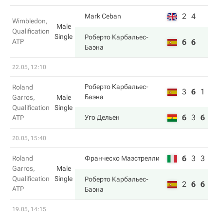
2
4
Mark Ceban
Wimbledon,
Male
Qualification
Single
Роберто Карбальес-
ATP
6
6
Баэна
22.05, 12:10
Роберто Карбальес-
Roland
3
6
1
Баэна
Garros,
Male
Qualification
Single
6
3
6
Уго Дельен
ATP
20.05, 15:40
6
3
3
Roland
Франческо Маэстрелли
Garros,
Male
Qualification
Single
Роберто Карбальес-
2
6
6
ATP
Баэна
19.05, 14:15