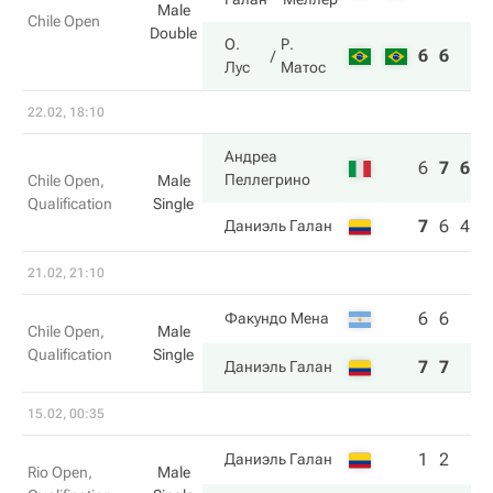
Male
Chile Open
Double
О.
Р.
6
6
Лус
Матос
22.02, 18:10
Андреа
6
7
6
Пеллегрино
Chile Open,
Male
Qualification
Single
7
6
4
Даниэль Галан
21.02, 21:10
6
6
Факундо Мена
Chile Open,
Male
Qualification
Single
7
7
Даниэль Галан
15.02, 00:35
1
2
Даниэль Галан
Rio Open,
Male