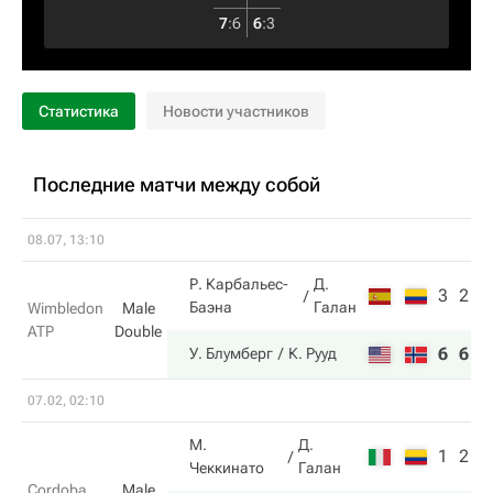
7
:
6
6
:
3
Статистика
Новости участников
Последние матчи между собой
08.07, 13:10
Р. Карбальес-
Д.
3
2
Баэна
Галан
Wimbledon
Male
ATP
Double
6
6
У. Блумберг
К. Рууд
07.02, 02:10
М.
Д.
1
2
Чеккинато
Галан
Cordoba
Male