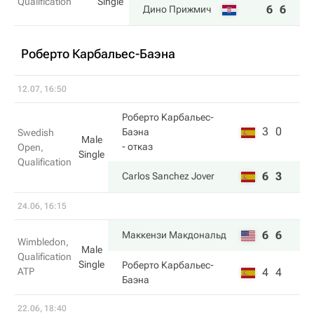
Qualification
Single
6
6
Дино Прижмич
Роберто Карбальес-Баэна
12.07, 16:50
Роберто Карбальес-
3
0
Баэна
Swedish
Male
- отказ
Open,
Single
Qualification
6
3
Carlos Sanchez Jover
24.06, 16:15
6
6
Маккензи Макдональд
Wimbledon,
Male
Qualification
Single
Роберто Карбальес-
ATP
4
4
Баэна
22.06, 18:40