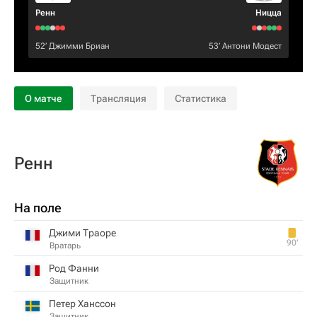
Ренн
Ницца
52‎’‎
Джимми Бриан
53‎’‎
Антони Модест
О матче
Трансляция
Статистика
Ренн
На поле
Джими Траоре
90‎’‎
Вратарь
Род Фанни
Защитник
Петер Ханссон
Защитник