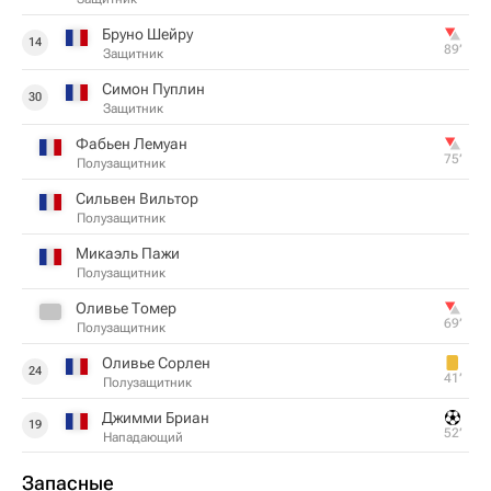
Бруно Шейру
14
89‎’‎
Защитник
Симон Пуплин
30
Защитник
Фабьен Лемуан
75‎’‎
Полузащитник
Сильвен Вильтор
Полузащитник
Микаэль Пажи
Полузащитник
Оливье Томер
69‎’‎
Полузащитник
Оливье Сорлен
24
41‎’‎
Полузащитник
Джимми Бриан
19
52‎’‎
Нападающий
Запасные