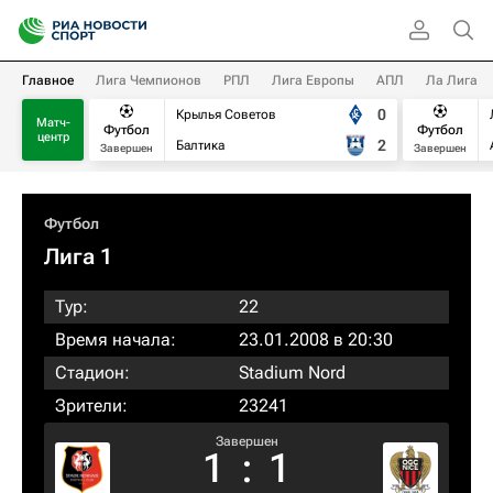
Главное
Лига Чемпионов
РПЛ
Лига Европы
АПЛ
Ла Лига
0
Крылья Советов
Матч-
Футбол
Футбол
центр
2
Балтика
Завершен
Завершен
Футбол
Лига 1
Тур:
22
Время начала:
23.01.2008 в 20:30
Стадион:
Stadium Nord
Зрители:
23241
Завершен
1
:
1