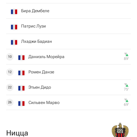
Бира Дембеле
Патрис Лузи
Лхаджи Бадиан
Даниэль Морейра
10
89‎’‎
Ромен Данзе
12
Этьен Дидо
22
75‎’‎
Сильвен Марво
26
69‎’‎
Ницца