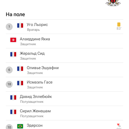
На поле
Уго Льорис
1
83‎’‎
Вратарь
Алаеддине Яхиа
Защитник
Жеральд Сид
Защитник
Оливье Эшуафни
6
Защитник
Исмаэль Гасе
18
Защитник
Давид Эллебюйк
Полузащитник
Сирил Женешам
Полузащитник
Эдерсон
10