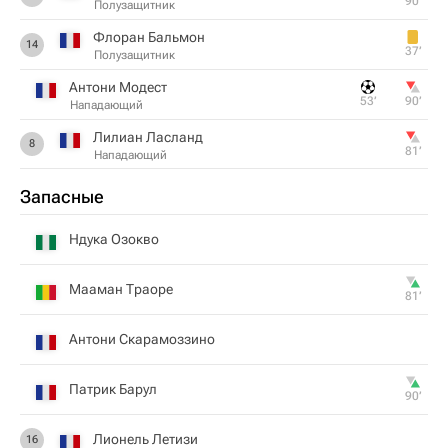
90‎’‎
Полузащитник
Флоран Бальмон
14
37‎’‎
Полузащитник
Антони Модест
53‎’‎
90‎’‎
Нападающий
Лилиан Ласланд
8
81‎’‎
Нападающий
Запасные
Ндука Озокво
Мааман Траоре
81‎’‎
Антони Скарамоззино
Патрик Барул
90‎’‎
Лионель Летизи
16