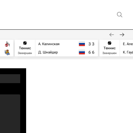
3
3
А. Калинская
Е. Ал
Теннис
Теннис
6
6
Д. Шнайдер
К. Га
Завершен
Завершен