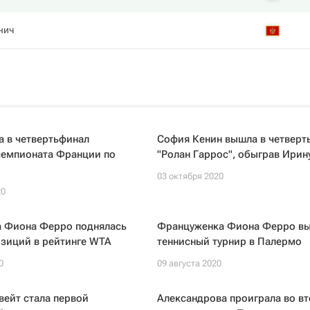
нич
а в четвертьфинал
София Кенин вышла в четверт
чемпионата Франции по
"Ролан Гаррос", обыграв Ирин
03 октября 2020
20
а Фиона Ферро поднялась
Француженка Фиона Ферро вы
озиций в рейтинге WTA
теннисный турнир в Палермо
0
09 августа 2020
вейт стала первой
Александрова проиграла во в