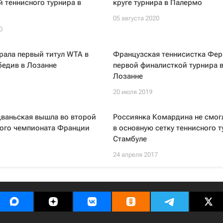
 теннисного турнира в
круге турнира в Палермо
05 августа 2020
0
рала первый титул WTA в
Французская теннисистка Фер
бедив в Лозанне
первой финалисткой турнира 
Лозанне
20 июля 2019
дваньская вышла во второй
Россиянка Комардина не смог
того чемпионата Франции
в основную сетку теннисного т
Стамбуле
24 апреля 2017