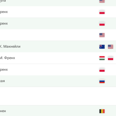
гула
ренх
ренх
К. Макнейли
М. Френх
ренх
кая
ннен