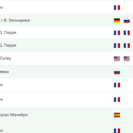
ро
В. Звонарева
Д. Парри
Д. Парри
 Corley
еева
ро
ро
оусас-Манейро
ро