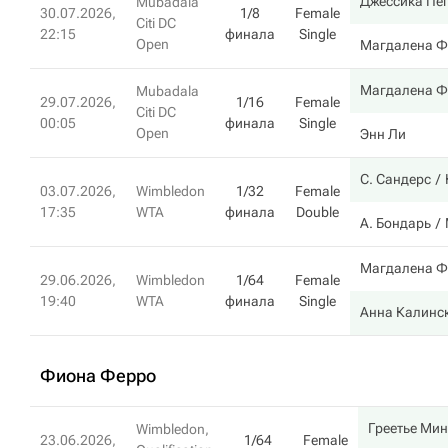
Джессика Пе
Mubadala
30.07.2026,
1/8
Female
Citi DC
22:15
финала
Single
Open
Магдалена Ф
Магдалена Ф
Mubadala
29.07.2026,
1/16
Female
Citi DC
00:05
финала
Single
Open
Энн Ли
С. Сандерс
03.07.2026,
Wimbledon
1/32
Female
17:35
WTA
финала
Double
А. Бондарь
Магдалена Ф
29.06.2026,
Wimbledon
1/64
Female
19:40
WTA
финала
Single
Анна Калинс
Фиона Ферро
Греетье Ми
Wimbledon,
23.06.2026,
1/64
Female