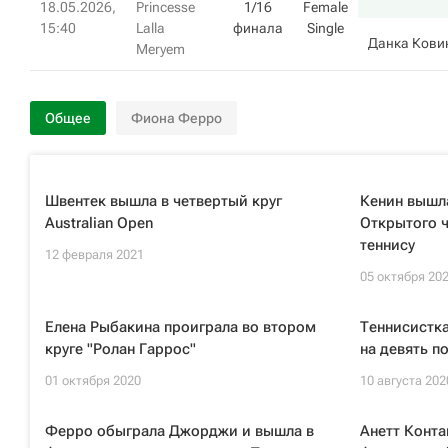
18.05.2026,
Princesse
1/16
Female
15:40
Lalla
финала
Single
Данка Кови
Meryem
Общее
Фиона Ферро
Швентек вышла в четвертый круг
Кенин вышл
Australian Open
Открытого 
теннису
12 февраля 2021
05 октября 20
Елена Рыбакина проиграла во втором
Теннисистк
круге "Ролан Гаррос"
на девять п
01 октября 2020
10 августа 202
Ферро обыграла Джорджи и вышла в
Анетт Конта