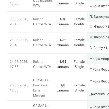
Qualification
13:05
финала
Single
WTA
Фиона Фер
Л. Зигемунд
30.05.2026,
Roland
1/16
Female
20:15
Garros WTA
финала
Double
Ф. Ферро
Ф. Ферро
28.05.2026,
Roland
1/32
Female
20:40
Garros WTA
финала
Double
C. Corley
I.
Мирра Андр
24.05.2026,
Roland
1/64
Female
17:35
Garros WTA
финала
Single
Фиона Фер
GP SAR La
Фиона Фер
20.05.2026,
Princesse
1/8
Female
13:05
Lalla
финала
Single
Джессика Б
Meryem
GP SAR La
Фиона Фер