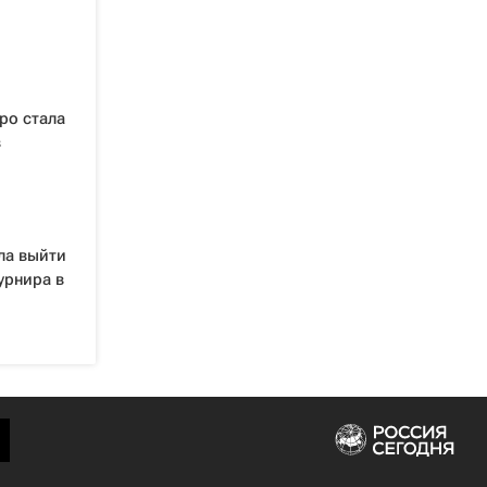
ро стала
в
ла выйти
урнира в