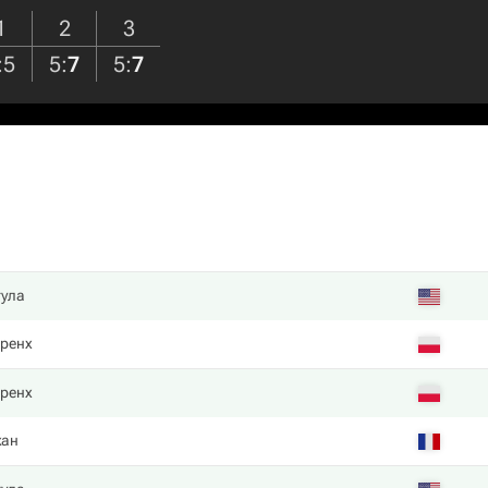
1
2
3
:
5
5
:
7
5
:
7
гула
ренх
ренх
жан