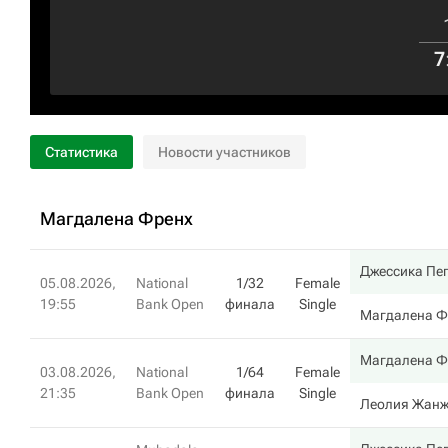
7
Статистика
Новости участников
Магдалена Френх
Джессика Пе
05.08.2026,
National
1/32
Female
19:55
Bank Open
финала
Single
Магдалена Ф
Магдалена Ф
03.08.2026,
National
1/64
Female
21:35
Bank Open
финала
Single
Леолия Жан