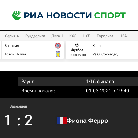
Серия А
Бундеслига
Лига 1
КХЛ
НХЛ
Евролига
НБА
Бавария
Кельн
Футбол
Астон Вилла
Реал Сосьедад
07.08 19:00
Раунд:
1/16 финала
Время начала:
01.03.2021 в 19:40
Завершен
1
:
2
Фиона Ферро