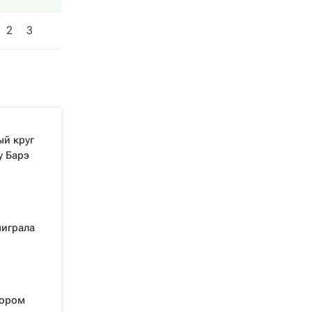
2
3
ый круг
у Барэ
играла
тором