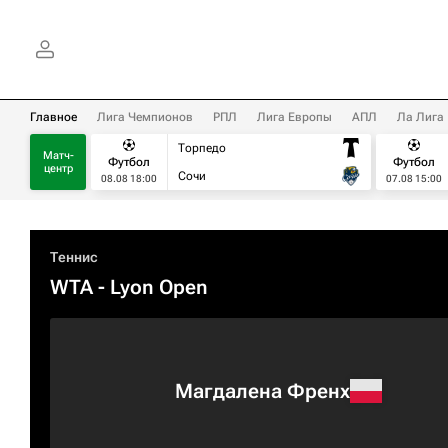
Главное
Лига Чемпионов
РПЛ
Лига Европы
АПЛ
Ла Лига
Торпедо
Матч-
Футбол
Футбол
центр
Сочи
08.08 18:00
07.08 15:00
Теннис
WTA
- Lyon Open
Магдалена Френх