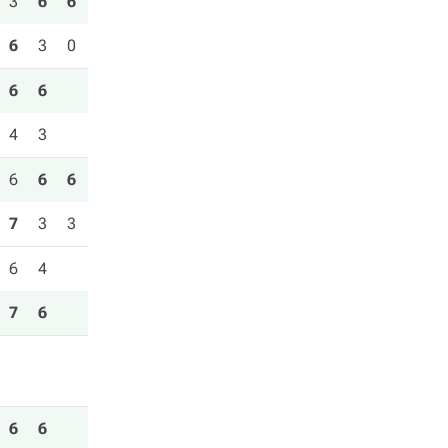
3
6
6
6
3
0
6
6
4
3
6
6
6
7
3
3
6
4
7
6
6
6