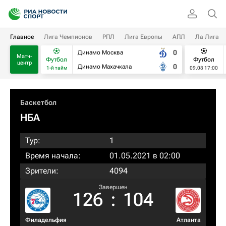
Главное
Лига Чемпионов
РПЛ
Лига Европы
АПЛ
Ла Лига
0
Динамо Москва
Матч-
Футбол
Футбол
центр
0
Динамо Махачкала
1-й тайм
09.08 17:00
Баскетбол
НБА
Тур:
1
Время начала:
01.05.2021 в 02:00
Зрители:
4094
Завершен
126
:
104
Филадельфия
Атланта