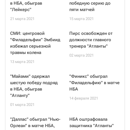
в НБА, обыграв
победную серию до
"Лейкерс"
пяти матчей
21 марта 2021
15 марта 2021
СМИ: центровой
Пирс освобожден от
"Филадельфии" Эмбиид
должности главного
избежал серьезной
тренера "Атланты"
травмы колена
02 марта 2021
13 марта 2021
"Майами" одержал
"Финикс" обыграл
шестую победу подряд
"Филадельфию" в матче
в НБА, обыграв
НБА
"Атланту"
14 февраля 2021
01 марта 2021
"Даллас" обыграл "Нью-
НБА оштрафовала
Орлеан" в матче НБА,
защитника "Атланты"