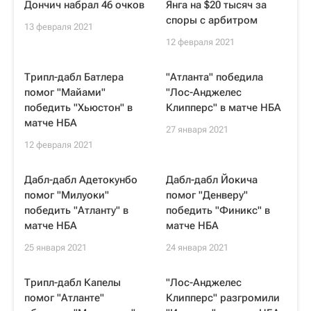
Дончич набрал 46 очков
Янга на $20 тысяч за
споры с арбитром
13 февраля 2021
12 февраля 2021
Трипл-дабл Батлера
"Атланта" победила
помог "Майами"
"Лос-Анджелес
победить "Хьюстон" в
Клипперс" в матче НБА
матче НБА
27 января 2021
12 февраля 2021
Дабл-дабл Адетокунбо
Дабл-дабл Йокича
помог "Милуоки"
помог "Денверу"
победить "Атланту" в
победить "Финикс" в
матче НБА
матче НБА
25 января 2021
24 января 2021
Трипл-дабл Капелы
"Лос-Анджелес
помог "Атланте"
Клипперс" разгромили