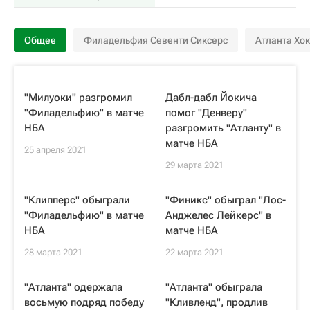
Общее
Филадельфия Севенти Сиксерс
Атланта Хок
"Милуоки" разгромил
Дабл-дабл Йокича
"Филадельфию" в матче
помог "Денверу"
НБА
разгромить "Атланту" в
матче НБА
25 апреля 2021
29 марта 2021
"Клипперс" обыграли
"Финикс" обыграл "Лос-
"Филадельфию" в матче
Анджелес Лейкерс" в
НБА
матче НБА
28 марта 2021
22 марта 2021
"Атланта" одержала
"Атланта" обыграла
восьмую подряд победу
"Кливленд", продлив