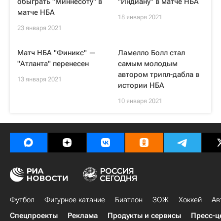
обыграть "Миннесоту" в
"Индиану" в матче НБА
матче НБА
18 января 2021
23 января 2021
Матч НБА "Финикс" —
Ламелло Болл стал
"Атланта" перенесен
самым молодым
автором трипл-дабла в
13 января 2021
истории НБА
10 января 2021
Футбол
Фигурное катание
Биатлон
ЗОЖ
Хоккей
Ав
Спецпроекты
Реклама
Продукты и сервисы
Пресс-ц