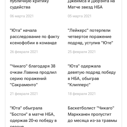
публичную критику
Джеймса и Дюрэнта на
судейства
Матче звезд НБА
06 марта 2021
05 марта 2021
"Юта" начала
"Лейкерс" потерпели
расследование по факту
четвертое поражение
ксенофобии в команде
подряд, уступив "Юте"
26 февраля 2021
25 февраля 2021
"Чикаго" благодаря 38
"Юта" одержала
очкам Лавина продлил
девятую подряд победу
серию поражений
в НБА, обыграв
"Сакраменто"
"Клипперс"
21 февраля 2021
18 февраля 2021
"Юта" обыграла
Баскетболист "Чикаго"
"Бостон" в матче НБА,
Маркканен пропустит
одержав 20-ю победу в
до месяца из-за травмы
сезоне