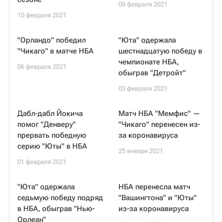
08 февраля 2021
10 февраля 2021
"Орландо" победил
"Юта" одержала
"Чикаго" в матче НБА
шестнадцатую победу в
чемпионате НБА,
06 февраля 2021
обыграв "Детройт"
03 февраля 2021
Дабл-дабл Йокича
Матч НБА "Мемфис" —
помог "Денверу"
"Чикаго" перенесен из-
прервать победную
за коронавируса
серию "Юты" в НБА
25 января 2021
01 февраля 2021
"Юта" одержала
НБА перенесла матч
седьмую победу подряд
"Вашингтона" и "Юты"
в НБА, обыграв "Нью-
из-за коронавируса
Орлеан"