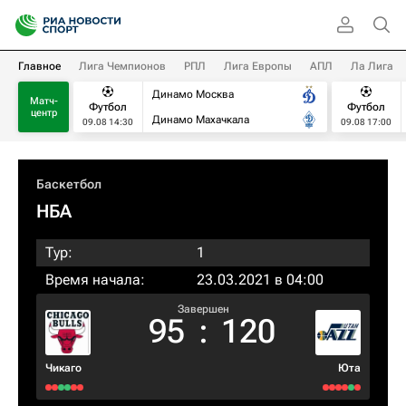
Главное
Лига Чемпионов
РПЛ
Лига Европы
АПЛ
Ла Лига
Динамо Москва
Матч-
Футбол
Футбол
центр
Динамо Махачкала
09.08 14:30
09.08 17:00
Баскетбол
НБА
Тур:
1
Время начала:
23.03.2021 в 04:00
Завершен
95
:
120
Чикаго
Юта