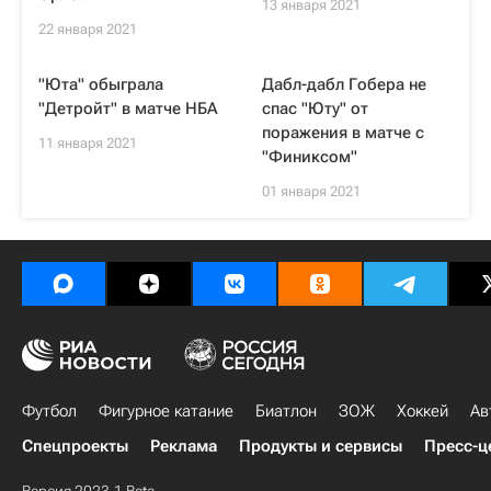
13 января 2021
22 января 2021
"Юта" обыграла
Дабл-дабл Гобера не
"Детройт" в матче НБА
спас "Юту" от
поражения в матче с
11 января 2021
"Финиксом"
01 января 2021
Футбол
Фигурное катание
Биатлон
ЗОЖ
Хоккей
Ав
Спецпроекты
Реклама
Продукты и сервисы
Пресс-ц