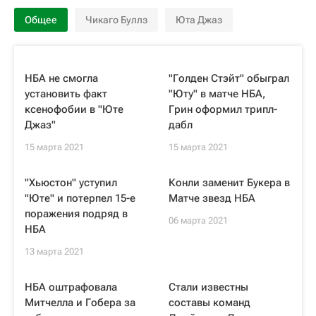
Общее
Чикаго Буллз
Юта Джаз
НБА не смогла
"Голден Стэйт" обыграл
установить факт
"Юту" в матче НБА,
ксенофобии в "Юте
Грин оформил трипл-
Джаз"
дабл
15 марта 2021
15 марта 2021
"Хьюстон" уступил
Конли заменит Букера в
"Юте" и потерпел 15-е
Матче звезд НБА
поражения подряд в
06 марта 2021
НБА
13 марта 2021
НБА оштрафовала
Стали известны
Митчелла и Гобера за
составы команд