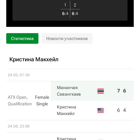
1
2
6
:
4
6
:
4
Статистика
Новости участников
Кристина Макхейл
24.02, 01:30
Мананчая
7
6
Савангкаев
ATX Open,
Female
Qualification
Single
Кристина
6
4
Макхейл
24.08, 23:00
Кристина