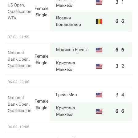
3
1
US Open,
Макхейл
Female
Qualification
Single
WTA
Исалин
6
6
Бонавантюр
07.08, 21:55
6
6
Мэдисон Бренгл
National
Female
Bank Open,
Single
Кристина
Qualification
3
2
Макхейл
06.08, 23:00
3
4
Грейс Мин
National
Female
Bank Open,
Single
Кристина
Qualification
6
6
Макхейл
04.08, 19:05