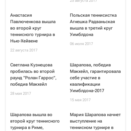
25 августа 2017
Анастасия
Польская теннисистка
Павлюченкова вышла
Агнешка Радваньская
во второй круг
вышла в третий круг
теннисного турнира в
Уимблдона
Нью-Хейвене
06 июля 2017
22 августа 2017
Светлана Кузнецова
Шарапова, победив
пробилась во второй
Макхейл, гарантировала
раунд "Ролан Гаррос",
себе участие в
победив Макхейл
квалификации
Уимблдона-2017
28 мая 2017
15 мая 2017
Шарапова вышла во
Мария Шарапова начнет
второй круг теннисного
выступление на
турнира в Риме,
теннисном турнире в