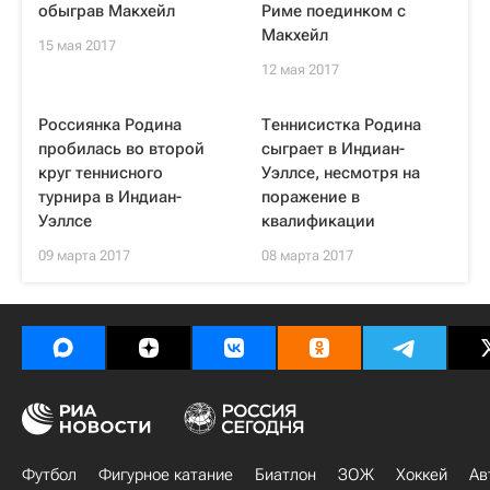
обыграв Макхейл
Риме поединком с
Макхейл
15 мая 2017
12 мая 2017
Россиянка Родина
Теннисистка Родина
пробилась во второй
сыграет в Индиан-
круг теннисного
Уэллсе, несмотря на
турнира в Индиан-
поражение в
Уэллсе
квалификации
09 марта 2017
08 марта 2017
Футбол
Фигурное катание
Биатлон
ЗОЖ
Хоккей
Ав