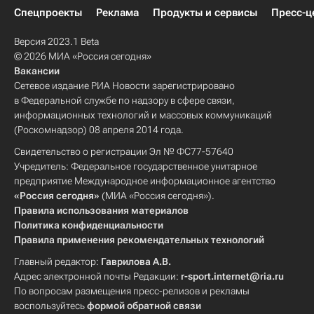
Спецпроекты
Реклама
Продукты и сервисы
Пресс-ц
Версия 2023.1 Beta
© 2026 МИА «Россия сегодня»
Вакансии
Сетевое издание РИА Новости зарегистрировано
в Федеральной службе по надзору в сфере связи,
информационных технологий и массовых коммуникаций
(Роскомнадзор) 08 апреля 2014 года.
Свидетельство о регистрации Эл № ФС77-57640
Учредитель: Федеральное государственное унитарное
предприятие Международное информационное агентство
«Россия сегодня»
(МИА «Россия сегодня»).
Правила использования материалов
Политика конфиденциальности
Правила применения рекомендательных технологий
Главный редактор:
Гаврилова А.В.
Адрес электронной почты Редакции:
r-sport.internet@ria.ru
По вопросам размещения пресс-релизов и рекламы
воспользуйтесь
формой обратной связи