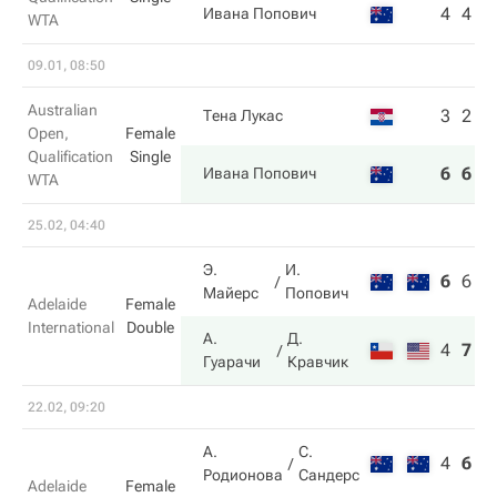
4
4
Ивана Попович
WTA
09.01, 08:50
Australian
3
2
Тена Лукас
Open,
Female
Qualification
Single
6
6
Ивана Попович
WTA
25.02, 04:40
Э.
И.
6
6
7
Майерс
Попович
Adelaide
Female
International
Double
А.
Д.
4
7
1
Гуарачи
Кравчик
22.02, 09:20
А.
С.
4
6
3
Родионова
Сандерс
Adelaide
Female