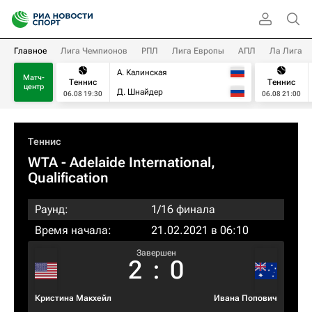
Главное
Лига Чемпионов
РПЛ
Лига Европы
АПЛ
Ла Лига
А. Калинская
Матч-
Теннис
Теннис
центр
Д. Шнайдер
06.08 19:30
06.08 21:00
Теннис
WTA
- Adelaide International,
Qualification
Раунд:
1/16 финала
Время начала:
21.02.2021 в 06:10
Завершен
2
:
0
Кристина Макхейл
Ивана Попович