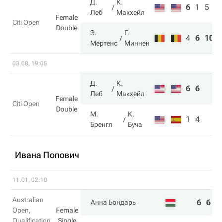
Д.
К.
6
1
5
Леб
Макхейл
Female
Citi Open
Double
Э.
Г.
4
6
10
Мертенс
Миннен
03.08, 19:05
Д.
К.
6
6
Леб
Макхейл
Female
Citi Open
Double
М.
К.
1
4
Бренгл
Буча
Ивана Попович
11.01, 02:10
Australian
6
6
Анна Бондарь
Open,
Female
Qualification
Single