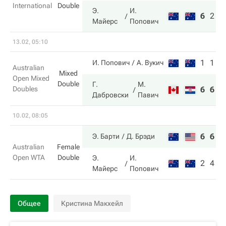
International
Double
Э.
И.
6
2
1
Майерс
Попович
13.02, 05:10
1
1
И. Попович
А. Вукич
Australian
Mixed
Open Mixed
Double
Г.
М.
Doubles
6
6
Дабровски
Павич
10.02, 08:05
6
6
Э. Барти
Д. Брэди
Australian
Female
Open WTA
Double
Э.
И.
2
4
Майерс
Попович
Общее
Кристина Макхейл