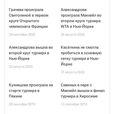
Грачева проиграла
Александрова
Свитолиной в первом
проиграла Макхейл во
круге Открытого
втором круге турнира
чемпионата Франции
WTA в Нью-Йорке
28 сентября 2020
24 августа 2020
Александрова вышла во
Касаткина не смогла
второй круг турнира в
пробиться в основную
Нью-Йорке
сетку турнира в Нью-
Йорке
22 августа 2020
21 августа 2020
Кузнецова проиграла на
Савиных в паре с
старте турнира в
Макхейл вышла в финал
Пекине
турнира в Хиросиме
29 сентября 2019
13 сентября 2019