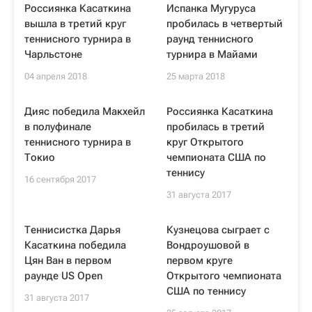
Россиянка Касаткина
Испанка Мугуруса
вышла в третий круг
пробилась в четвертый
теннисного турнира в
раунд теннисного
Чарльстоне
турнира в Майами
04 апреля 2018
25 марта 2018
Дияс победила Макхейл
Россиянка Касаткина
в полуфинале
пробилась в третий
теннисного турнира в
круг Открытого
Токио
чемпионата США по
теннису
16 сентября 2017
31 августа 2017
Теннисистка Дарья
Кузнецова сыграет с
Касаткина победила
Вондроушовой в
Цян Ван в первом
первом круге
раунде US Open
Открытого чемпионата
США по теннису
31 августа 2017