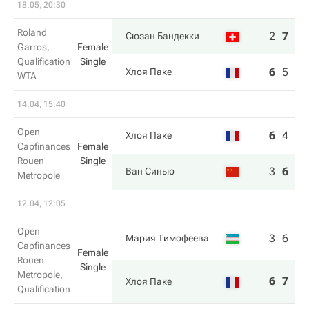
18.05, 20:30
Roland
2
7
6
Сюзан Бандекки
Garros,
Female
Qualification
Single
6
5
4
Хлоя Паке
WTA
14.04, 15:40
Open
6
4
3
Хлоя Паке
Capfinances
Female
Rouen
Single
3
6
6
Ван Синью
Metropole
12.04, 12:05
Open
3
6
Мария Тимофеева
Capfinances
Female
Rouen
Single
Metropole,
6
7
Хлоя Паке
Qualification