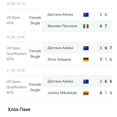
25.08, 02:10
2
6
Дестани Айява
US Open
Female
WTA
Single
6
7
Жасмин Паолини
22.08, 18:05
5
6
7
Дестани Айява
US Open,
Female
Qualification
Single
WTA
7
1
6
Элла Зайдель
21.08, 18:05
2
6
6
Дестани Айява
US Open,
Female
Qualification
Single
WTA
6
1
4
Justina Mikulskyte
Хлоя Паке