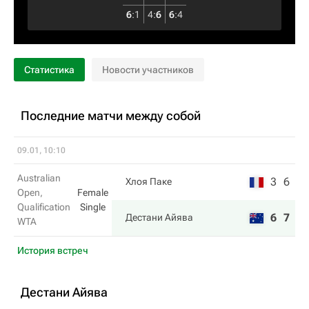
6
:
1
4
:
6
6
:
4
Статистика
Новости участников
Последние матчи между собой
09.01, 10:10
Australian
3
6
Хлоя Паке
Open,
Female
Qualification
Single
6
7
Дестани Айява
WTA
История встреч
Дестани Айява