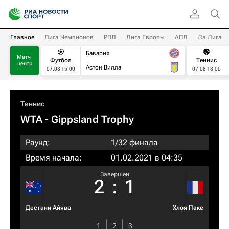
Главное
Лига Чемпионов
РПЛ
Лига Европы
АПЛ
Ла Лига
Бавария
Матч-
Футбол
Теннис
центр
Астон Вилла
07.08 15:00
07.08 18:00
Теннис
WTA
- Gippsland Trophy
Раунд:
1/32 финала
Время начала:
01.02.2021 в 04:35
Завершен
2
:
1
Дестани Айява
Хлоя Паке
1
2
3