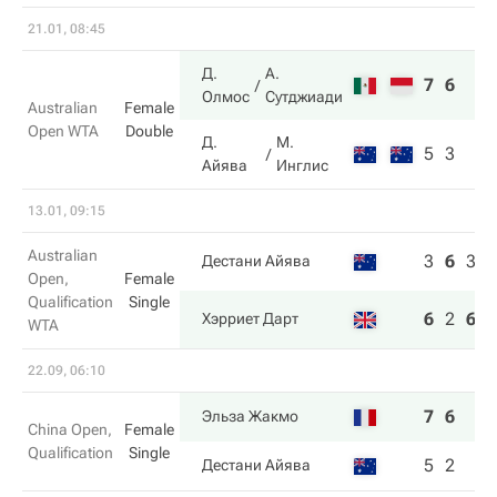
21.01, 08:45
Д.
А.
7
6
Олмос
Сутджиади
Australian
Female
Open WTA
Double
Д.
М.
5
3
Айява
Инглис
13.01, 09:15
Australian
3
6
3
Дестани Айява
Open,
Female
Qualification
Single
6
2
6
Хэрриет Дарт
WTA
22.09, 06:10
7
6
Эльза Жакмо
China Open,
Female
Qualification
Single
5
2
Дестани Айява