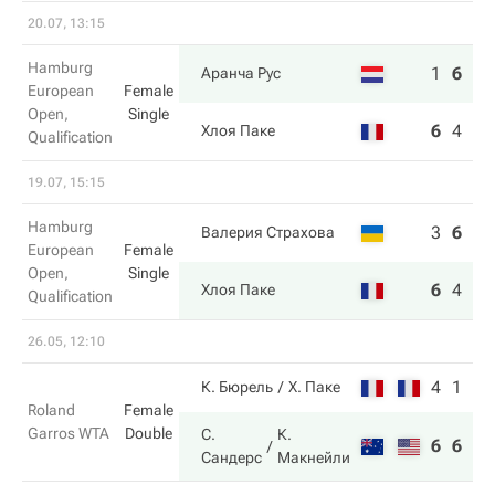
20.07, 13:15
Hamburg
1
6
6
Аранча Рус
European
Female
Open,
Single
6
4
4
Хлоя Паке
Qualification
19.07, 15:15
Hamburg
3
6
2
Валерия Страхова
European
Female
Open,
Single
6
4
6
Хлоя Паке
Qualification
26.05, 12:10
4
1
К. Бюрель
Х. Паке
Roland
Female
Garros WTA
Double
С.
К.
6
6
Сандерс
Макнейли