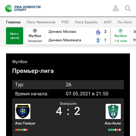
Главное
Лига Чемпионов
РПЛ
Лига Европы
АПЛ
Ла Лига
3
Динамо Москва
З
Матч-
Футбол
Футбол
центр
1
Динамо Махачкала
Р
Завершен
1-й тайм
Футбол
Премьер-лига
Тур:
26
Время начала:
07.05.2021 в 21:50
Завершен
4
:
2
Аль-Таавун
Аль-Ахли