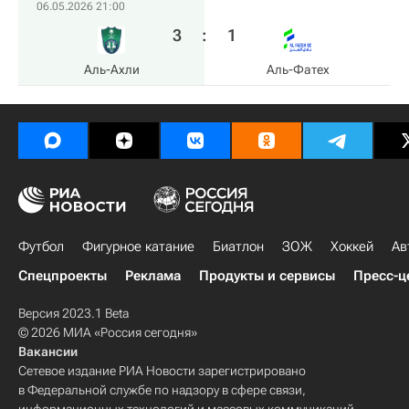
06.05.2026 21:00
3
:
1
Аль-Ахли
Аль-Фатех
Футбол
Фигурное катание
Биатлон
ЗОЖ
Хоккей
Ав
Спецпроекты
Реклама
Продукты и сервисы
Пресс-ц
Версия 2023.1 Beta
© 2026 МИА «Россия сегодня»
Вакансии
Сетевое издание РИА Новости зарегистрировано
в Федеральной службе по надзору в сфере связи,