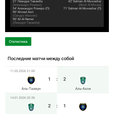
21‎’‎
Леандре Тавамба
42‎’‎
Salman Al-Muwashar
(
Алехандро Ромеро
)
(
Nouh Al Mousa
)
54‎’‎
Алехандро Ромеро
(П)
71‎’‎
Salman Al-Muwashar
(П)
90‎’‎
Ahmed Asiri
(
Сандро Маноел
)
90‎’‎
Ali Al-Nemer
(
Леандре Тавамба
)
Статистика
Последние матчи между собой
11.05.2026 21:00
1
:
2
Аль-Таавун
Аль-Ахли
14.01.2026 20:30
2
:
1